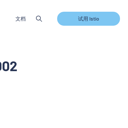
文档
试用 Istio
002