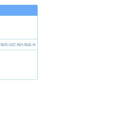
:N/S:U/C:N/I:N/A:H