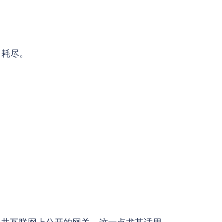
。
PU 耗尽。
用公共互联网上公开的网关，这一点尤其适用。