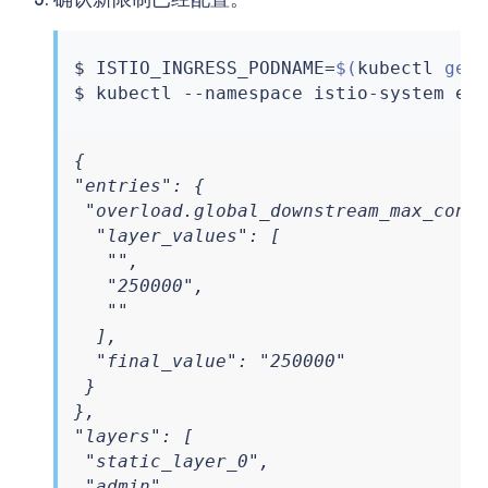
$ ISTIO_INGRESS_PODNAME
=
$(
kubectl
 get
$ 
kubectl
 --namespace istio-system 
ex
{

"entries": {

 "overload.global_downstream_max_conne
  "layer_values": [

   "",

   "250000",

   ""

  ],

  "final_value": "250000"

 }

},

"layers": [

 "static_layer_0",

 "admin"
