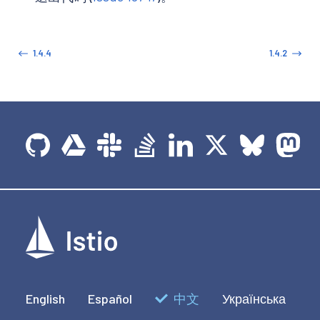
1.4.4
1.4.2
English
Español
中文
Українська