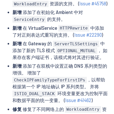
资源的支持。 (
Issue #45758
)
WorkloadEntry
新增
添加了在初始化 Ambient 中对
的支持。
ServiceEntry
新增
在 VirtualService
中添加
HTTPRewrite
了对正则表达式重写的支持。 (
Issue #22290
)
新增
在 Gateway 的
中
ServerTLSSettings
添加了新的 TLS 模式
， 如
OPTIONAL_MUTUAL
果存在客户端证书，该模式将对其进行验证。
新增
添加了在双栈中设置正确 DNS 系列类型的
增强。 增加了
，以帮助
CheckIPFamilyTypeForFirstIPs
根据第一个 IP 地址确认 IP 系列类型。 并将
环境变量更改为控制平面
ISTIO_DUAL_STACK
和数据平面的统一变量。 (
Issue #41462
)
修复
修复了不同网络上的
资
WorkloadEntry