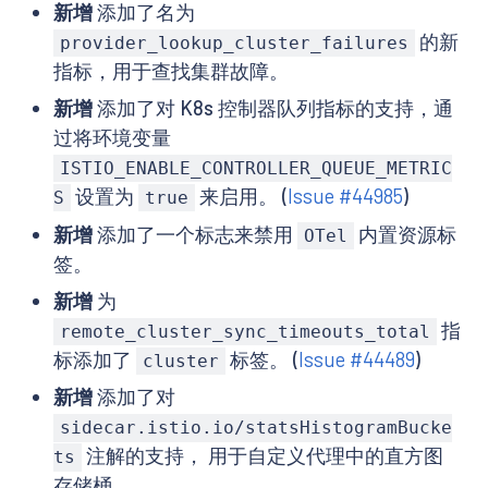
新增
添加了名为
的新
provider_lookup_cluster_failures
指标，用于查找集群故障。
新增
添加了对 K8s 控制器队列指标的支持，通
过将环境变量
ISTIO_ENABLE_CONTROLLER_QUEUE_METRIC
设置为
来启用。 (
Issue #44985
)
S
true
新增
添加了一个标志来禁用
内置资源标
OTel
签。
新增
为
指
remote_cluster_sync_timeouts_total
标添加了
标签。 (
Issue #44489
)
cluster
新增
添加了对
sidecar.istio.io/statsHistogramBucke
注解的支持， 用于自定义代理中的直方图
ts
存储桶。