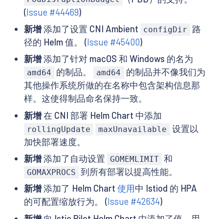
(
Issue #44469
)
新增
添加了设置 CNI Ambient
路
configDir
径的 Helm 值。 (
Issue #45400
)
新增
添加了针对 macOS 和 Windows 的名为
的制品。
的制品并不像我们为
amd64
amd64
其他操作系统所做的在名称中包含架构信息那
样。这使得制品命名保持一致。
新增
在 CNI 部署 Helm Chart 中添加
设置以
rollingUpdate
maxUnavailable
加快部署速度。
新增
添加了自动设置
和
GOMEMLIMIT
到所有部署以提高性能。
GOMAXPROCS
新增
添加了 Helm Chart
使用
中 Istiod 的 HPA
的可配置缩放行为。 (
Issue #42634
)
新增
向 Istio Pilot Helm Chart 中添加了值，用