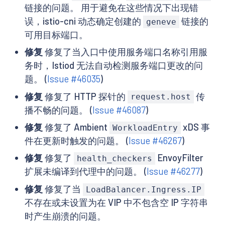
链接的问题。 用于避免在这些情况下出现错
误，istio-cni 动态确定创建的
链接的
geneve
可用目标端口。
修复
修复了当入口中使用服务端口名称引用服
务时，Istiod 无法自动检测服务端口更改的问
题。 (
Issue #46035
)
修复
修复了 HTTP 探针的
传
request.host
播不畅的问题。 (
Issue #46087
)
修复
修复了 Ambient
xDS 事
WorkloadEntry
件在更新时触发的问题。 (
Issue #46267
)
修复
修复了
EnvoyFilter
health_checkers
扩展未编译到代理中的问题。 (
Issue #46277
)
修复
修复了当
LoadBalancer.Ingress.IP
不存在或未设置为在 VIP 中不包含空 IP 字符串
时产生崩溃的问题。