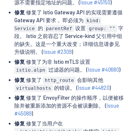
源不需要指定地址的问题。 (
Issue #45150
)
修复
修复了 Istio Gateway API 的实现需要遵循
Gateway API 要求， 即必须为
kind:
的
设置
字
Service
parentRef
group: ""
段。 Istio 之前容忍了 Service-kind 父引用中组
的缺失。这是一个重大改变；详细信息请参见
升级说明。 (
Issue #2309
)
修复
修复了为非 Istio mTLS 设置
过滤器的问题。 (
Issue #40680
)
istio.alpn
修复
修复了
会影响其他
http_route
的错误。 (
Issue #44820
)
virtualhosts
修复
修复了 EnvoyFilter 的操作顺序，以便被移
除并被重新添加的资源不会被误删除。 (
Issue
#45089
)
修复
修复了当用户在