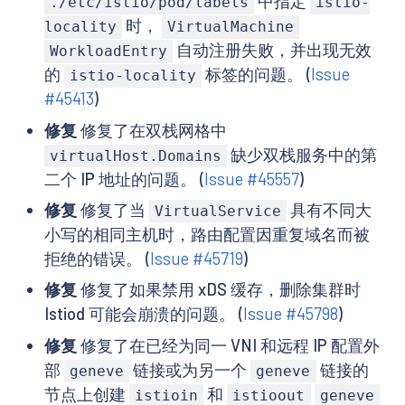
中指定
./etc/istio/pod/labels
istio-
时，
locality
VirtualMachine
自动注册失败，并出现无效
WorkloadEntry
的
标签的问题。 (
Issue
istio-locality
#45413
)
修复
修复了在双栈网格中
缺少双栈服务中的第
virtualHost.Domains
二个 IP 地址的问题。 (
Issue #45557
)
修复
修复了当
具有不同大
VirtualService
小写的相同主机时，路由配置因重复域名而被
拒绝的错误。 (
Issue #45719
)
修复
修复了如果禁用 xDS 缓存，删除集群时
Istiod 可能会崩溃的问题。 (
Issue #45798
)
修复
修复了在已经为同一 VNI 和远程 IP 配置外
部
链接或为另一个
链接的
geneve
geneve
节点上创建
和
istioin
istioout
geneve