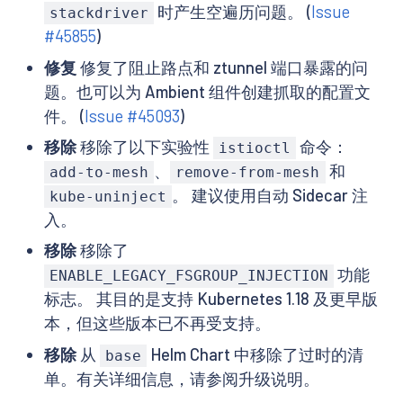
时产生空遍历问题。 (
Issue
stackdriver
#45855
)
修复
修复了阻止路点和 ztunnel 端口暴露的问
题。也可以为 Ambient 组件创建抓取的配置文
件。 (
Issue #45093
)
移除
移除了以下实验性
命令：
istioctl
、
和
add-to-mesh
remove-from-mesh
。 建议使用自动 Sidecar 注
kube-uninject
入。
移除
移除了
功能
ENABLE_LEGACY_FSGROUP_INJECTION
标志。 其目的是支持 Kubernetes 1.18 及更早版
本，但这些版本已不再受支持。
移除
从
Helm Chart 中移除了过时的清
base
单。有关详细信息，请参阅升级说明。