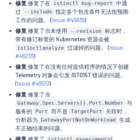
修复
修复了在
中通
istioctl bug-report
过
指定多个包含条件无法按预期
--include
工作的问题。 (
Issue #45839
)
修复
修复了当未使用
标志时，
--revision
带有修订标签的 Kubernetes 资源会被
过滤掉的问题。 (
Issue
istioctlanalyze
#46239
)
修复
修复了在没有任何提供程序的情况下创建
Telemetry 对象会引发 IST0157 错误的问题。
(
Issue #46510
)
修复
修复了当
与
Gateway.Spec.Servers[].Port.Number
服务的
而不是
关联时，
Port
TargetPort
分析器为
生成
GatewayPortNotOnWorkload
不正确结果的问题。
修复
修复了
istioctl experimental