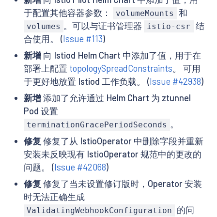
于配置其他容器参数：
和
volumeMounts
。可以与证书管理器
结
volumes
istio-csr
合使用。 (
Issue #113
)
新增
向 Istiod Helm Chart 中添加了值，用于在
部署上配置
topologySpreadConstraints
。 可用
于更好地放置 Istiod 工作负载。 (
Issue #42938
)
新增
添加了允许通过 Helm Chart 为 ztunnel
Pod 设置
。
terminationGracePeriodSeconds
修复
修复了从 IstioOperator 中删除字段并重新
安装未反映现有 IstioOperator 规范中的更改的
问题。 (
Issue #42068
)
修复
修复了当未设置修订版时，Operator 安装
时无法正确生成
的问
ValidatingWebhookConfiguration