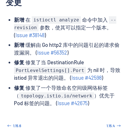
变更
新增
在
命令中加入
istioctl analyze
--
参数，使其可以指定一个版本。
revision
(
Issue #38148
)
新增
缓解由 Go http2 库中的问题引起的请求偷
渡漏洞。 (
Issue #56352
)
修复
修复了当 DestinationRule
为 nil 时，导致
PortLevelSettings[].Port
istiod 异常退出的问题。 (
Issue #42598
)
修复
修复了一个导致命名空间级网络标签
（
）优先于
topology.istio.io/network
Pod 标签的问题。 (
Issue #42675
)
1.15.6
1.15.4