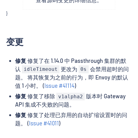
}
变更
修复
修复了在 1.14.0 中 Passthrough 集群的默
认
更改为
会禁用超时的问
idleTimeout
0s
题。 将其恢复为之前的行为，即 Envoy 的默认
值 1 小时。 (
Issue #41114
)
修复
修复了移除
版本时 Gateway
v1alpha2
API 集成不失败的问题。
修复
修复了处理已弃用的自动扩缩设置时的问
题。 (
Issue #41011
)