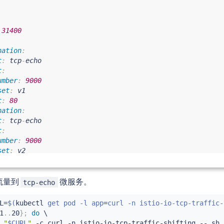
31400
nation
:
t
:
 tcp
-
echo

t
:
umber
:
9000
set
:
 v1

t
:
80
nation
:
t
:
 tcp
-
echo

t
:
umber
:
9000
set
:
 v2

t
:
20
 流量到
微服务。
tcp-echo
L
=
$(
kubectl
 get pod -l app
=
curl -n istio-io-tcp-traffic-
1
..
20
}
;
do
"
$CURL
"
 -c 
curl
 -n istio-io-tcp-traffic-shifting -- sh 