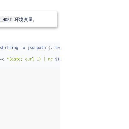
环境变量。
S_HOST
shifting -o jsonpath
=
{
.items
..
metadata.name
}
)
-c 
"(date; curl 1) | nc 
$INGRESS_HOST
$TCP_INGRESS_PORT
"