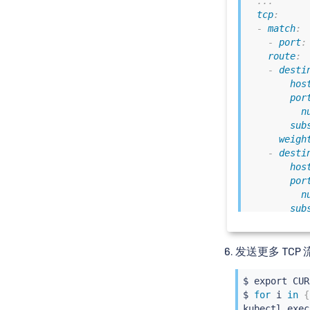
...
tcp
:
-
match
:
-
port
:
route
:
-
desti
hos
por
n
sub
weigh
-
desti
hos
por
n
sub
weigh
发送更多 TCP
$ 
export
 CUR
$ 
for
 i 
in
{
kubectl
exec