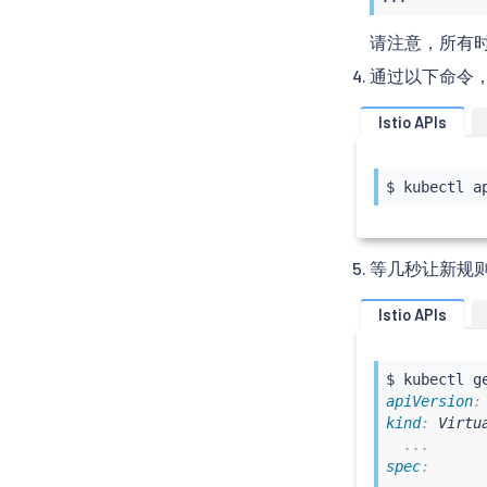
请注意，所有时
通过以下命令，将
Istio APIs
$ 
kubectl
 a
等几秒让新规
Istio APIs
$ 
kubectl
apiVersion
:
kind
:
 Virtua
...
spec
: