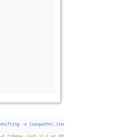
shifting -o jsonpath
=
{
.items
..
metadata.name
}
)
-c 
"(date; curl 1) | nc 
$INGRESS_HOST
$TCP_INGRESS_PORT
"