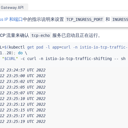
Gateway API
ss IP 和端口
中的指示说明来设置
和
TCP_INGRESS_PORT
INGRES
CP 流量来确认
服务已启动且正在运行。
tcp-echo
L
=
$(
kubectl
 get pod -l app
=
curl -n istio-io-tcp-traffic-
1
..
20
}
;
do
"
$CURL
"
 -c 
curl
 -n istio-io-tcp-traffic-shifting -- sh 
12 23:24:57 UTC 2022

12 23:25:00 UTC 2022

12 23:25:02 UTC 2022

12 23:25:05 UTC 2022

12 23:25:07 UTC 2022

12 23:25:10 UTC 2022

12 23:25:12 UTC 2022

12 23:25:15 UTC 2022

12 23:25:17 UTC 2022

12 23:25:19 UTC 2022
