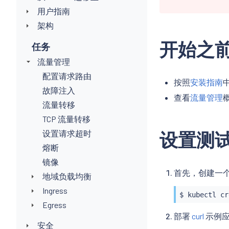
用户指南
架构
开始之
任务
流量管理
配置请求路由
按照
安装指南
中
故障注入
查看
流量管理
流量转移
TCP 流量转移
设置请求超时
设置测
熔断
镜像
首先，创建一个
地域负载均衡
Ingress
$ 
kubectl
Egress
部署
curl
示例应
安全