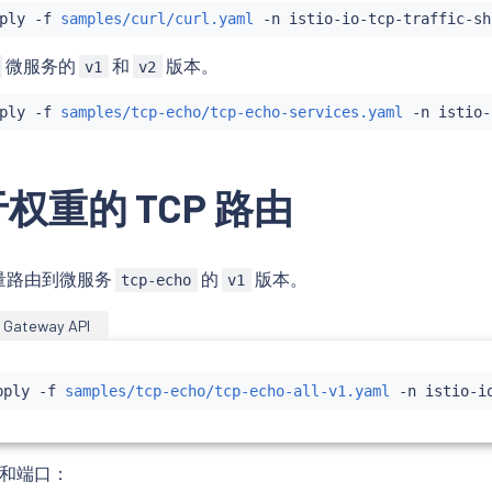
ply -f 
samples/curl/curl.yaml
微服务的
和
版本。
v1
v2
ply -f 
samples/tcp-echo/tcp-echo-services.yaml
权重的 TCP 路由
流量路由到微服务
的
版本。
tcp-echo
v1
Gateway API
pply -f 
samples/tcp-echo/tcp-echo-all-v1.yaml
IP 和端口：