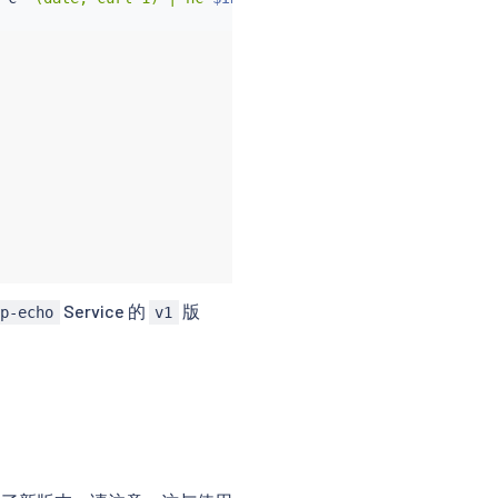
Service 的
版
cp-echo
v1