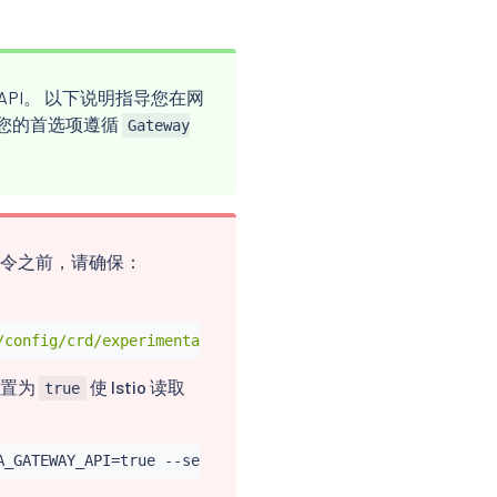
API。 以下说明指导您在网
请按照您的首选项遵循
Gateway
API 指令之前，请确保：
/config/crd/experimental?ref=v1.6.0"
|
kubectl
设置为
使 Istio 读取
true
A_GATEWAY_API
=
true --set profile
=