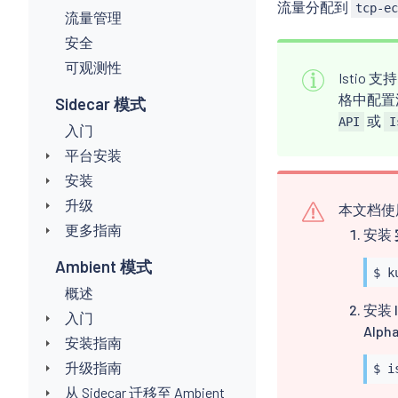
流量分配到
tcp-e
流量管理
安全
可观测性
Istio 支持
格中配置流
Sidecar 模式
或
API
I
入门
平台安装
安装
升级
本文档使
更多指南
安装
Ambient 模式
$ 
k
概述
安装 
入门
Alph
安装指南
升级指南
$ 
i
从 Sidecar 迁移至 Ambient