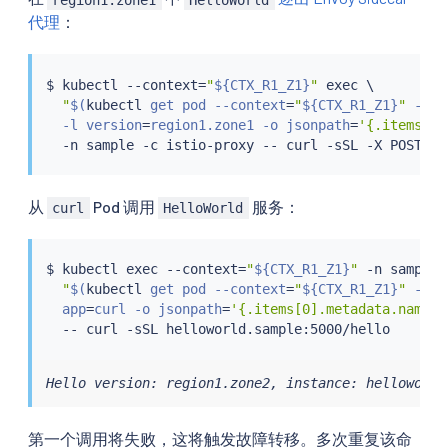
代理
：
$ 
kubectl
 --context
=
"
${CTX_R1_Z1}
"
exec
 \

"
$(
kubectl
 get pod --context
=
"
${CTX_R1_Z1}
"
 -n s
  -l version
=
region1.zone1 -o jsonpath
=
'{.items[0]
  -n sample -c istio-proxy -- 
curl
从
Pod 调用
服务：
curl
HelloWorld
$ 
kubectl
exec
 --context
=
"
${CTX_R1_Z1}
"
 -n sample 
"
$(
kubectl
 get pod --context
=
"
${CTX_R1_Z1}
"
 -n s
  app
=
curl -o jsonpath
=
'{.items[0].metadata.name}'
  -- 
curl
Hello version: region1.zone2, instance: helloworld
第一个调用将失败，这将触发故障转移。多次重复该命