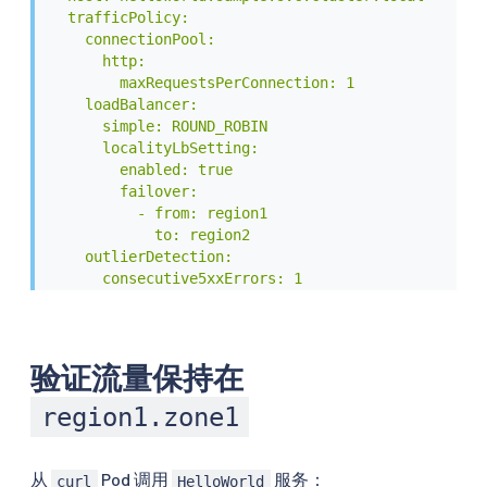
  trafficPolicy:

    connectionPool:

      http:

        maxRequestsPerConnection: 1

    loadBalancer:

      simple: ROUND_ROBIN

      localityLbSetting:

        enabled: true

        failover:

          - from: region1

            to: region2

    outlierDetection:

      consecutive5xxErrors: 1

      interval: 1s

      baseEjectionTime: 1m

EOF
验证流量保持在
region1.zone1
从
Pod 调用
服务：
curl
HelloWorld