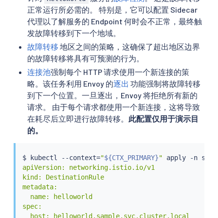
正常运行所必需的。 特别是，它可以配置 Sidecar
代理以了解服务的 Endpoint 何时会不正常，最终触
发故障转移到下一个地域。
故障转移
地区之间的策略，这确保了超出地区边界
的故障转移将具有可预测的行为。
连接池
强制每个 HTTP 请求使用一个新连接的策
略。该任务利用 Envoy 的
逐出
功能强制将故障转移
到下一个位置。一旦逐出，Envoy 将拒绝所有新的
请求。 由于每个请求都使用一个新连接，这将导致
在耗尽后立即进行故障转移。
此配置仅用于演示目
的。
$ 
kubectl
 --context
=
"
${CTX_PRIMARY}
"
 apply -n samp
apiVersion: networking.istio.io/v1

kind: DestinationRule

metadata:

  name: helloworld

spec:

  host: helloworld.sample.svc.cluster.local
