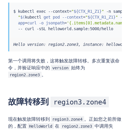
$ 
kubectl
exec
 --context
=
"
${CTX_R1_Z1}
"
 -n sample 
"
$(
kubectl
 get pod --context
=
"
${CTX_R1_Z1}
"
 -n s
  app
=
curl -o jsonpath
=
'{.items[0].metadata.name}'
  -- 
curl
Hello version: region2.zone3, instance: helloworld
第一个调用将失败，这将触发故障转移。多次重复该命
令，并验证响应中的
始终为
version
。
region2.zone3
故障转移到
region3.zone4
现在触发故障转移到
。正如您之前所做
region3.zone4
的，配置
在
中调用失
HelloWorld
region2.zone3