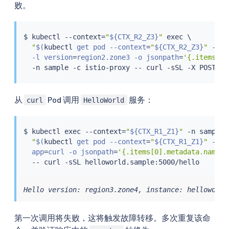
败。
$ 
kubectl
 --context
=
"
${CTX_R2_Z3}
"
exec
 \

"
$(
kubectl
 get pod --context
=
"
${CTX_R2_Z3}
"
 -n s
  -l version
=
region2.zone3 -o jsonpath
=
'{.items[0]
  -n sample -c istio-proxy -- 
curl
从
Pod 调用
服务：
curl
HelloWorld
$ 
kubectl
exec
 --context
=
"
${CTX_R1_Z1}
"
 -n sample 
"
$(
kubectl
 get pod --context
=
"
${CTX_R1_Z1}
"
 -n s
  app
=
curl -o jsonpath
=
'{.items[0].metadata.name}'
  -- 
curl
Hello version: region3.zone4, instance: helloworld
第一次调用将失败，这将触发故障转移。多次重复该命