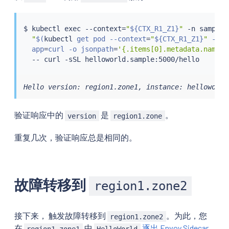
$ 
kubectl
exec
 --context
=
"
${CTX_R1_Z1}
"
 -n sample 
"
$(
kubectl
 get pod --context
=
"
${CTX_R1_Z1}
"
 -n s
  app
=
curl -o jsonpath
=
'{.items[0].metadata.name}'
  -- 
curl
Hello version: region1.zone1, instance: helloworld
验证响应中的
是
。
version
region1.zone
重复几次，验证响应总是相同的。
故障转移到
region1.zone2
接下来， 触发故障转移到
。为此，您
region1.zone2
在
中
逐出 Envoy Sidecar
region1.zone1
HelloWorld