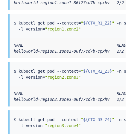
helloworld-region1.zone1-86f77cd7b-cpxhv   2/2    
$ 
kubectl
 get pod --context
=
"
${CTX_R1_Z2}
"
 -n samp
  -l version
=
"region1.zone2"
NAME                                       READY  
helloworld-region1.zone2-86f77cd7b-cpxhv   2/2    
$ 
kubectl
 get pod --context
=
"
${CTX_R2_Z3}
"
 -n samp
  -l version
=
"region2.zone3"
NAME                                       READY  
helloworld-region2.zone3-86f77cd7b-cpxhv   2/2    
$ 
kubectl
 get pod --context
=
"
${CTX_R3_Z4}
"
 -n samp
  -l version
=
"region3.zone4"