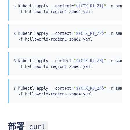
$ 
kubectl
 apply --context
=
"
${CTX_R1_Z1}
"
 -n sample 
$ 
kubectl
 apply --context
=
"
${CTX_R1_Z2}
"
 -n sample 
$ 
kubectl
 apply --context
=
"
${CTX_R2_Z3}
"
 -n sample 
$ 
kubectl
 apply --context
=
"
${CTX_R3_Z4}
"
 -n sample 
部署
curl