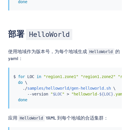
done
部署
HelloWorld
使用地域作为版本号，为每个地域生成
的
HelloWorld
yaml：
$ 
for
 LOC 
in
"region1.zone1"
"region1.zone2"
"regi
do
 \

    ./
samples/helloworld/gen-helloworld.sh
 \

      --version 
"
$LOC
"
>
"helloworld-
${LOC}
.yaml"
;
done
应用
YAML 到每个地域的合适集群：
HelloWorld