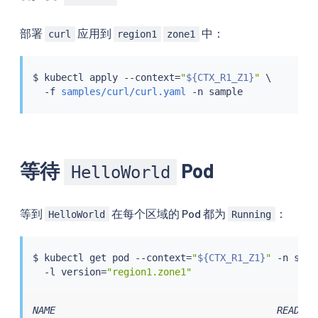
部署
应用到
中：
curl
region1
zone1
$ 
kubectl
 apply --context
=
"
${CTX_R1_Z1}
"
 \

  -f 
samples/curl/curl.yaml
等待
Pod
HelloWorld
等到
在每个区域的 Pod 都为
：
HelloWorld
Running
$ 
kubectl
 get pod --context
=
"
${CTX_R1_Z1}
"
 -n samp
  -l version
=
"region1.zone1"
NAME                                       READY  