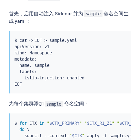
首先，启用自动注入 Sidecar 并为
命名空间生
sample
成 yaml：
$ 
cat
<<
EOF 
>
 sample.yaml

apiVersion: v1

kind: Namespace

metadata:

  name: sample

  labels:

    istio-injection: enabled

为每个集群添加
命名空间：
sample
$ 
for
 CTX 
in
"
$CTX_PRIMARY
"
"
$CTX_R1_Z1
"
"
$CTX_R1_
do
 \

kubectl
 --context
=
"
$CTX
"
 apply -f sample.yaml
;