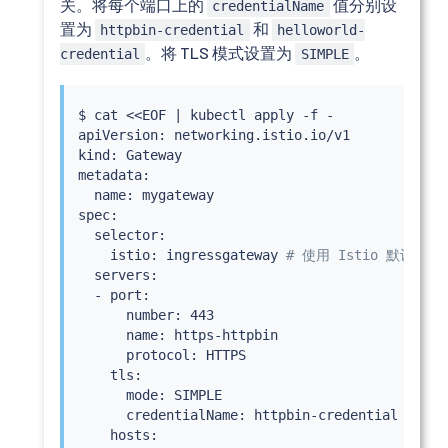
关。将每个端口上的
值分别设
credentialName
置为
和
httpbin-credential
helloworld-
。将 TLS 模式设置为
。
credential
SIMPLE
$ 
cat
<<
EOF 
|
kubectl
 apply -f -

apiVersion: networking.istio.io/v1

kind: Gateway

metadata:

  name: mygateway

spec:

  selector:

    istio: ingressgateway 
# 使用 Istio 默认入口
  servers:

  - port:

      number: 443

      name: https-httpbin

      protocol: HTTPS

    tls:

      mode: SIMPLE

      credentialName: httpbin-credential

    hosts:
