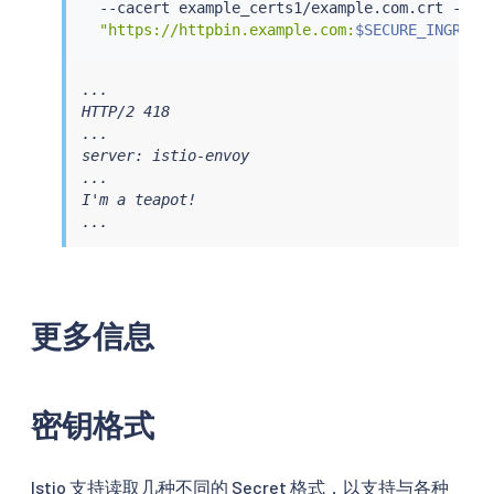
  --cacert example_certs1/example.com.crt --cer
"https://httpbin.example.com:
$SECURE_INGRESS
...

HTTP/2 418

...

server: istio-envoy

...

I'm a teapot!

...
更多信息
密钥格式
Istio 支持读取几种不同的 Secret 格式，以支持与各种