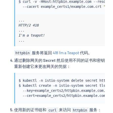
$ 
curl
 -v -HHost:httpbin.example.com --resolve
  --cacert example_certs1/example.com.crt 
"htt
...

HTTP/2 418

...

I'm a teapot!

...
服务将返回
418 I’m a Teapot
代码。
httpbin
通过删除网关的 Secret 然后使用不同的证书和密钥
重新创建它来更改网关的凭据：
$ 
kubectl
 -n istio-system delete secret httpbin
$ 
kubectl
 create -n istio-system secret tls htt
  --key
=
example_certs2/httpbin.example.com.key 
  --cert
=
使用新的证书链和
来访问
服务：
curl
httpbin