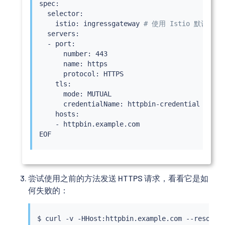
spec:

  selector:

    istio: ingressgateway 
# 使用 Istio 默认入口
  servers:

  - port:

      number: 443

      name: https

      protocol: HTTPS

    tls:

      mode: MUTUAL

      credentialName: httpbin-credential 
# 必须
    hosts:

    - httpbin.example.com

尝试使用之前的方法发送 HTTPS 请求，看看它是如
何失败的：
$ 
curl
 -v -HHost:httpbin.example.com --resolve