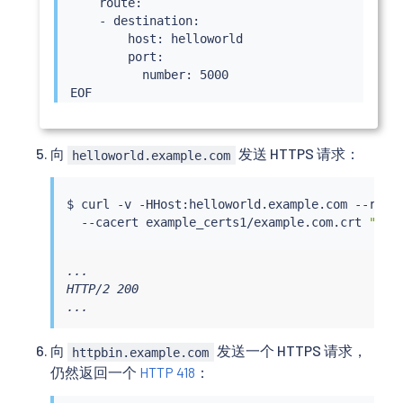
    route:

    - destination:

        host: helloworld

        port:

          number: 5000

向
发送 HTTPS 请求：
helloworld.example.com
$ 
curl
 -v -HHost:helloworld.example.com --reso
  --cacert example_certs1/example.com.crt 
"htt
...

HTTP/2 200

...
向
发送一个 HTTPS 请求，
httpbin.example.com
仍然返回一个
HTTP 418
：