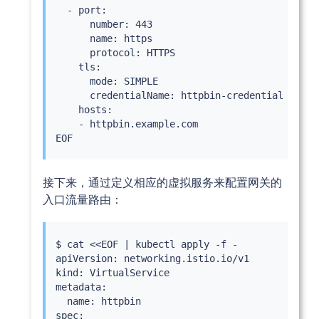
  - port:

      number: 443

      name: https

      protocol: HTTPS

    tls:

      mode: SIMPLE

      credentialName: httpbin-credential 
# 必须
    hosts:

    - httpbin.example.com

接下来，通过定义相应的虚拟服务来配置网关的
入口流量路由：
$ 
cat
<<
EOF 
|
kubectl
 apply -f -

apiVersion: networking.istio.io/v1

kind: VirtualService

metadata:

  name: httpbin

spec:
