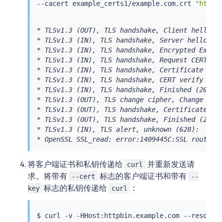
--cacert example_certs1/example.com.crt 
"https
* TLSv1.3 (OUT), TLS handshake, Client hello (1
* TLSv1.3 (IN), TLS handshake, Server hello (2)
* TLSv1.3 (IN), TLS handshake, Encrypted Extens
* TLSv1.3 (IN), TLS handshake, Request CERT (13
* TLSv1.3 (IN), TLS handshake, Certificate (11)
* TLSv1.3 (IN), TLS handshake, CERT verify (15)
* TLSv1.3 (IN), TLS handshake, Finished (20):

* TLSv1.3 (OUT), TLS change cipher, Change ciph
* TLSv1.3 (OUT), TLS handshake, Certificate (11
* TLSv1.3 (OUT), TLS handshake, Finished (20):

* TLSv1.3 (IN), TLS alert, unknown (628):

* OpenSSL SSL_read: error:1409445C:SSL routine
将客户端证书和私钥传递给
并重新发送请
curl
求。将带有
标志的客户端证书和带有
--cert
--
标志的私钥传递给
：
key
curl
$ 
curl
 -v -HHost:httpbin.example.com --resolve