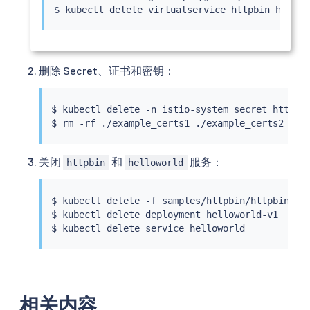
$ 
kubectl
删除 Secret、证书和密钥：
$ 
kubectl
 delete -n istio-system secret httpbin
$ 
rm
关闭
和
服务：
httpbin
helloworld
$ 
kubectl
 delete -f samples/httpbin/httpbin.yam
$ 
kubectl
 delete deployment helloworld-v1

$ 
kubectl
 delete 
service
相关内容