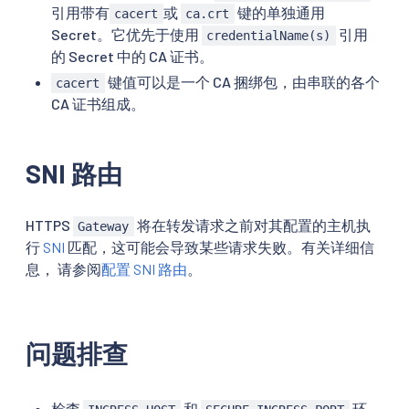
引用带有
或
键的单独通用
cacert
ca.crt
Secret。它优先于使用
引用
credentialName(s)
的 Secret 中的 CA 证书。
键值可以是一个 CA 捆绑包，由串联的各个
cacert
CA 证书组成。
SNI 路由
HTTPS
将在转发请求之前对其配置的主机执
Gateway
行
SNI
匹配，这可能会导致某些请求失败。有关详细信
息， 请参阅
配置 SNI 路由
。
问题排查
检查
和
环