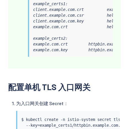
example_certs1:

client.example.com.crt          example.co
client.example.com.csr          helloworld
client.example.com.key          helloworld
example.com.crt                 helloworld
example_certs2:

example.com.crt         httpbin.example.co
example.com.key         httpbin.example.c
配置单机 TLS 入口网关
为入口网关创建 Secret：
$ 
kubectl
 create -n istio-system secret tls htt
  --key
=
example_certs1/httpbin.example.com.key 