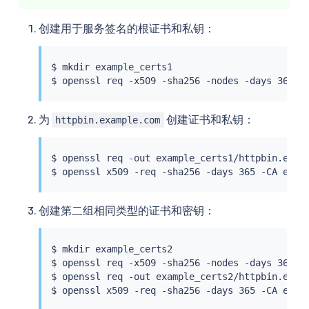
创建用于服务签名的根证书和私钥：
$ 
mkdir
 example_certs1

$ openssl req -x509 -sha256 -nodes -days 365 -
为
创建证书和私钥：
httpbin.example.com
$ openssl req -out example_certs1/httpbin.exam
$ openssl x509 -req -sha256 -days 365 -CA exam
创建第二组相同类型的证书和密钥：
$ 
mkdir
 example_certs2

$ openssl req -x509 -sha256 -nodes -days 365 -
$ openssl req -out example_certs2/httpbin.exam
$ openssl x509 -req -sha256 -days 365 -CA exam