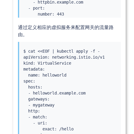
    - httpbin.example.com

  - port:

      number: 443

      name: https-helloworld

      protocol: HTTPS

通过定义相应的虚拟服务来配置网关的流量路
    tls:

由。
      mode: SIMPLE

      credentialName: helloworld-credential

    hosts:

$ 
cat
<<
EOF 
|
kubectl
 apply -f -

    - helloworld.example.com

apiVersion: networking.istio.io/v1

kind: VirtualService

metadata:

  name: helloworld

spec:

  hosts:

  - helloworld.example.com

  gateways:

  - mygateway

  http:

  - match:

    - uri:

        exact: /hello
