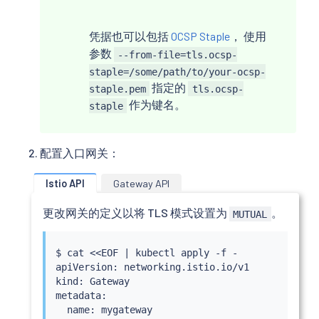
凭据也可以包括
OCSP Staple
， 使用
参数
--from-file=tls.ocsp-
staple=/some/path/to/your-ocsp-
指定的
staple.pem
tls.ocsp-
作为键名。
staple
配置入口网关：
Istio API
Gateway API
更改网关的定义以将 TLS 模式设置为
。
MUTUAL
$ 
cat
<<
EOF 
|
kubectl
 apply -f -

apiVersion: networking.istio.io/v1

kind: Gateway

metadata:

  name: mygateway
