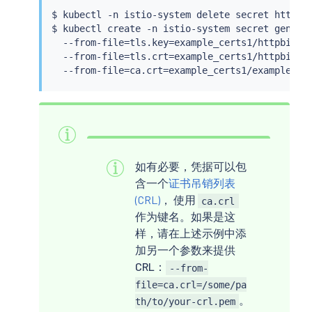
$ 
kubectl
 -n istio-system delete secret httpbin
$ 
kubectl
 create -n istio-system secret generic
  --from-file
=
tls.key
=
example_certs1/httpbin.ex
  --from-file
=
tls.crt
=
example_certs1/httpbin.ex
  --from-file
=
ca.crt
=
如有必要，凭据可以包
含一个
证书吊销列表
(CRL)
， 使用
ca.crl
作为键名。如果是这
样，请在上述示例中添
加另一个参数来提供
CRL：
--from-
file=ca.crl=/some/pa
。
th/to/your-crl.pem