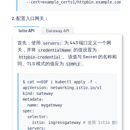
  --cert
=
配置入口网关：
Istio API
Gateway API
首先，使用
为 443 端口定义一个网
servers:
关，并将
的值设置为
credentialName
。 该值与 Secret 的名称相
httpbin-credential
同。TLS 模式的值应为
。
SIMPLE
$ 
cat
<<
EOF 
|
kubectl
 apply -f -

apiVersion: networking.istio.io/v1

kind: Gateway

metadata:

  name: mygateway

spec:

  selector:

    istio: ingressgateway 
# 使用 Istio 默认入口
  servers:
