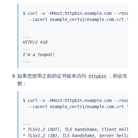
$ 
curl
 -v -HHost:httpbin.example.com --resolve
  --cacert example_certs2/example.com.crt 
"htt
...

HTTP/2 418

...

I'm a teapot!

...
如果您使用之前的证书链来访问
，则会失
httpbin
败：
$ 
curl
 -v -HHost:httpbin.example.com --resolve
  --cacert example_certs1/example.com.crt 
"htt
...

* TLSv1.2 (OUT), TLS handshake, Client hello (1
* TLSv1.2 (IN), TLS handshake, Server hello (2)