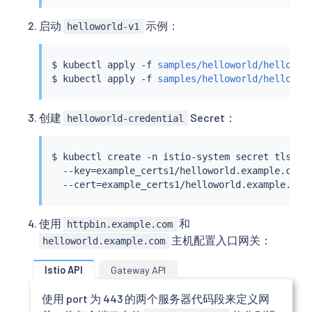
启动
示例：
helloworld-v1
$ 
kubectl
 apply -f 
samples/helloworld/hellowor
$ 
kubectl
 apply -f 
samples/helloworld/hellowor
创建
Secret：
helloworld-credential
$ 
kubectl
 create -n istio-system secret tls hel
  --key
=
example_certs1/helloworld.example.com.k
  --cert
=
使用
和
httpbin.example.com
主机配置入口网关：
helloworld.example.com
Istio API
Gateway API
使用 port 为 443 的两个服务器代码段来定义网