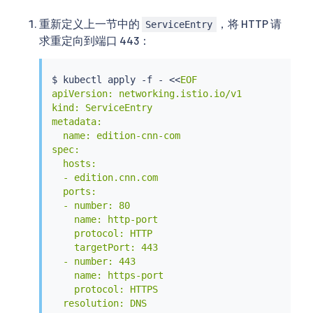
重新定义上一节中的
，将 HTTP 请
ServiceEntry
求重定向到端口 443：
$ 
kubectl
 apply -f - 
<<
EOF

apiVersion: networking.istio.io/v1

kind: ServiceEntry

metadata:

  name: edition-cnn-com

spec:

  hosts:

  - edition.cnn.com

  ports:

  - number: 80

    name: http-port

    protocol: HTTP

    targetPort: 443

  - number: 443

    name: https-port

    protocol: HTTPS

  resolution: DNS
