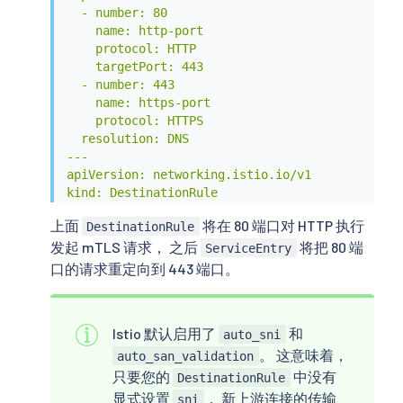
  - number: 80

    name: http-port

    protocol: HTTP

    targetPort: 443

  - number: 443

    name: https-port

    protocol: HTTPS

  resolution: DNS

---

apiVersion: networking.istio.io/v1

kind: DestinationRule

metadata:

上面
将在 80 端口对 HTTP 执行
DestinationRule
  name: originate-mtls-for-nginx

发起 mTLS 请求， 之后
将把 80 端
spec:

ServiceEntry
  workloadSelector:

口的请求重定向到 443 端口。
    matchLabels:

      app: curl

  host: my-nginx.mesh-external.svc.cluster.loca
Istio 默认启用了
和
auto_sni
  trafficPolicy:

。 这意味着，
    loadBalancer:

auto_san_validation
      simple: ROUND_ROBIN

只要您的
中没有
DestinationRule
    portLevelSettings:

显式设置
， 新上游连接的传输
sni