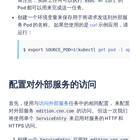
exec
curl
Pod 都可以用来完成这一任务。
创建一个环境变量来保存用于将请求发送到外部服
务 Pod 的名称。 如果您使用的是
curl
示例应用，请
运行：
$ 
export
 SOURCE_POD
=
$(
kubectl
 get pod -l app
=
c
配置对外部服务的访问
首先，使用与
访问外部服务
任务中的相同配置， 来配置
对外部服务
的访问。 但这一次我们
edition.cnn.com
将使用单个
来启用对服务的 HTTP 和
ServiceEntry
HTTPS 访问。
创建一个
启用对
ServiceEntry
edition.cnn.com