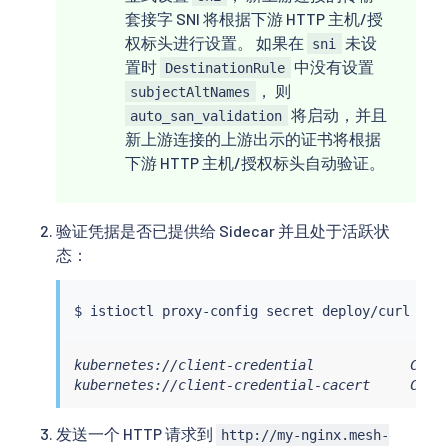
    - port:

套接字 SNI 将根据下游 HTTP 主机/授
        number: 80

权标头进行设置。 如果在
未设
sni
      tls:

置时
中没有设置
        mode: MUTUAL

DestinationRule
        credentialName: client-crede
， 则
subjectAltNames
        sni: my-nginx.mesh-external.svc.cluster
将启动，并且
auto_san_validation
        # subjectAltNames: # 如果证书是使
新上游连接的上游出示的证书将根据
        # - my-nginx.mesh-external.svc.cluster.
下游 HTTP 主机/授权标头自动验证。
EOF
验证凭据是否已提供给 Sidecar 并且处于活跃状
态：
$ 
istioctl
 proxy-config secret deploy/curl 
|
g
kubernetes://client-credential            Cert 
kubernetes://client-credential-cacert     Cert
发送一个 HTTP 请求到
http://my-nginx.mesh-