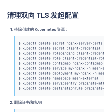
清理双向 TLS 发起配置
移除创建的 Kubernetes 资源：
$ 
kubectl
 delete secret nginx-server-certs ngin
$ 
kubectl
 delete secret client-credential

$ 
kubectl
 delete rolebinding client-credential-
$ 
kubectl
 delete role client-credential-role

$ 
kubectl
 delete configmap nginx-configmap -n m
$ 
kubectl
 delete 
service
 my-nginx -n mesh-exter
$ 
kubectl
 delete deployment my-nginx -n mesh-ex
$ 
kubectl
 delete namespace mesh-external

$ 
kubectl
 delete serviceentry originate-mtls-fo
$ 
kubectl
删除证书和私钥：