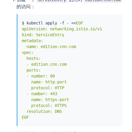
的访问：
$ 
kubectl
 apply -f - 
<<
EOF

apiVersion: networking.istio.io/v1

kind: ServiceEntry

metadata:

  name: edition-cnn-com

spec:

  hosts:

  - edition.cnn.com

  ports:

  - number: 80

    name: http-port

    protocol: HTTP

  - number: 443

    name: https-port

    protocol: HTTPS

  resolution: DNS

EOF