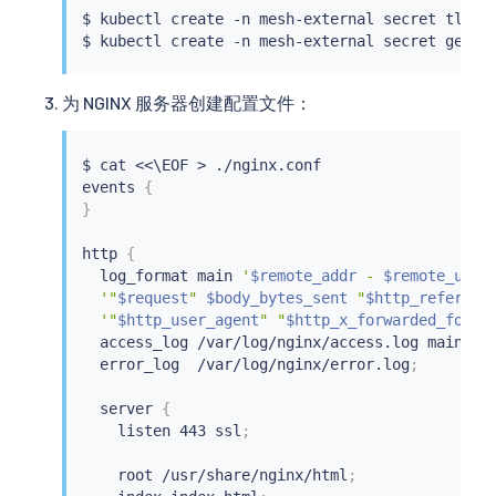
$ 
kubectl
 create -n mesh-external secret tls ng
$ 
kubectl
 create -n mesh-external secret gener
为 NGINX 服务器创建配置文件：
$ 
cat
<<
\EOF 
>
 ./nginx.conf

events 
{
}
http 
{
  log_format main 
'
$remote_addr
 - 
$remote_user
'"
$request
" 
$body_bytes_sent
 "
$http_referer
"
'"
$http_user_agent
" "
$http_x_forwarded_for
"'
  access_log /var/log/nginx/access.log main
;
  error_log  /var/log/nginx/error.log
;
  server 
{
    listen 443 ssl
;
    root /usr/share/nginx/html
;