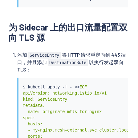
        secret:

          secretName: nginx-server-certs

      - name: nginx-ca-certs

        secret:

为 Sidecar 上的出口流量配置双
          secretName: nginx-ca-certs

EOF
向 TLS 源
添加
将 HTTP 请求重定向到 443 端
ServiceEntry
口，并且添加
以执行发起双向
DestinationRule
TLS：
$ 
kubectl
 apply -f - 
<<
EOF

apiVersion: networking.istio.io/v1

kind: ServiceEntry

metadata:

  name: originate-mtls-for-nginx

spec:

  hosts:

  - my-nginx.mesh-external.svc.cluster.local

  ports:
