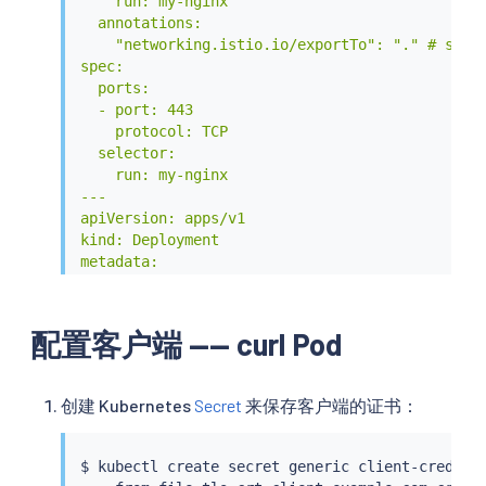
    run: my-nginx

  annotations:

    "networking.istio.io/exportTo": "." # simul
spec:

  ports:

  - port: 443

    protocol: TCP

  selector:

    run: my-nginx

---

apiVersion: apps/v1

kind: Deployment

metadata:

  name: my-nginx

  namespace: mesh-external

spec:

配置客户端 —— curl Pod
  selector:

    matchLabels:

      run: my-nginx

创建 Kubernetes
Secret
来保存客户端的证书：
  replicas: 1

  template:

    metadata:

$ 
kubectl
 create secret generic client-credent
      labels:
