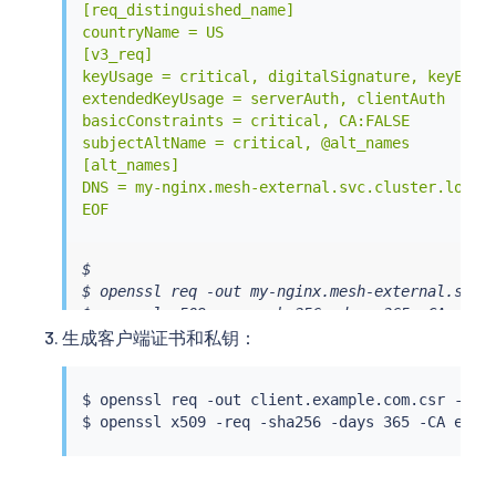
[req_distinguished_name]

countryName = US

[v3_req]

keyUsage = critical, digitalSignature, keyEncip
extendedKeyUsage = serverAuth, clientAuth

basicConstraints = critical, CA:FALSE

subjectAltName = critical, @alt_names

[alt_names]

DNS = my-nginx.mesh-external.svc.cluster.local

EOF
$

$ openssl req -out my-nginx.mesh-external.svc.c
$ openssl x509 -req -sha256 -days 365 -CA exam
生成客户端证书和私钥：
$ openssl req -out client.example.com.csr -new