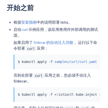
开始之前
根据
安装指南
中的说明部署 Istio。
启动
curl
示例应用，该应用将用作外部调用的测试
源。
如果启用了
Sidecar 的自动注入功能
， 运行以下命
令部署
应用：
curl
$ 
kubectl
 apply -f 
samples/curl/curl.yaml
否则在部署
应用之前，您必须手动注入
curl
Sidecar。
$ 
kubectl
 apply -f 
<
(
istioctl kube-inject -f 
s
请注意，实际上任何可以执行
和
的