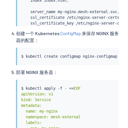
    index index.html
;
    server_name my-nginx.mesh-external.svc.clu
    ssl_certificate /etc/nginx-server-certs/tl
    ssl_certificate_key /etc/nginx-server-cert
    ssl_client_certificate /etc/nginx-ca-certs
创建一个 Kubernetes
ConfigMap
来保存 NGINX 服务
    ssl_verify_client on
;
器的配置：
}
}
$ 
kubectl
 create configmap nginx-configmap -n 
部署 NGINX 服务器：
$ 
kubectl
 apply -f - 
<<
EOF

apiVersion: v1

kind: Service

metadata:

  name: my-nginx

  namespace: mesh-external

  labels:
