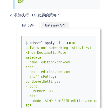
EOF
添加执行 TLS 发起的策略：
Istio API
Gateway API
$ 
kubectl
 apply -f - 
<<
EOF

apiVersion: networking.istio.io/v1

kind: DestinationRule

metadata:

  name: edition-cnn-com

spec:

  host: edition.cnn.com

  trafficPolicy:

portLevelSettings:

- port:

    number: 80

  tls:

    mode: SIMPLE # 访问 edition.cnn.com 时启
EOF