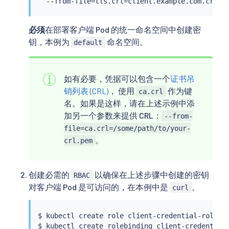
  --from-file
=
tls.crt
=
client.example.com.crt -
        run: my-nginx

    spec:

      containers:

必须
在部署客户端 Pod 的统一命名空间中创建密
      - name: my-nginx

钥，本例为
命名空间。
default
        image: nginx

        ports:

        - containerPort: 443

如有必要，凭据可以包含一个
证书吊
        volumeMounts:

        - name: nginx-config

销列表 (CRL)
， 使用
作为键
ca.crl
          mountPath: /etc/nginx

名。如果是这样，请在上述示例中添
          readOnly: true

加另一个参数来提供 CRL：
--from-
        - name: nginx-server-certs

file=ca.crl=/some/path/to/your-
          mountPath: /etc/nginx-server-certs

。
          readOnly: true

crl.pem
        - name: nginx-ca-certs

          mountPath: /etc/nginx-ca-certs

          readOnly: true

创建必需的
以确保在上述步骤中创建的密钥
RBAC
      volumes:

对客户端 Pod 是可访问的，在本例中是
。
curl
      - name: nginx-config

        configMap:

          name: nginx-configmap

$ 
kubectl
 create role client-credential-role -
      - name: nginx-server-certs

$ 
kubectl
 create rolebinding client-credential