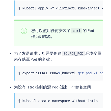
$ 
kubectl
 apply -f 
<
(
istioctl kube-inject -f 
s
您可以使用任何安装了
的 Pod
curl
作为测试源。
为了发送请求，您需要创建
环境变量
SOURCE_POD
来存储源 Pod 的名称：
$ 
export
 SOURCE_POD
=
$(
kubectl
 get pod -l app
=
c
为没有 Istio 控制的源 Pod 创建一个命名空间：
$ 
kubectl