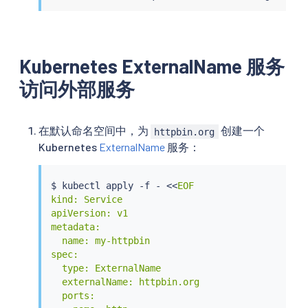
Kubernetes ExternalName 服务
访问外部服务
在默认命名空间中，为
创建一个
httpbin.org
Kubernetes
ExternalName
服务：
$ 
kubectl
 apply -f - 
<<
EOF

kind: Service

apiVersion: v1

metadata:

  name: my-httpbin

spec:

  type: ExternalName

  externalName: httpbin.org

  ports:
