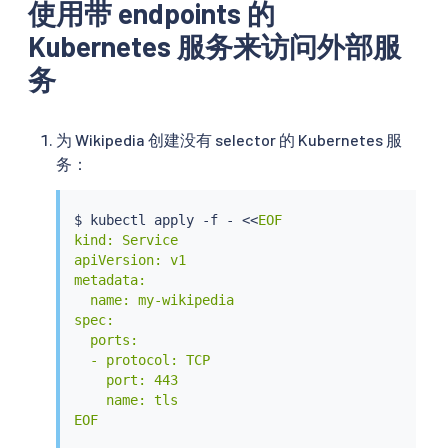
使用带 endpoints 的
Kubernetes 服务来访问外部服
务
为 Wikipedia 创建没有 selector 的 Kubernetes 服
务：
$ 
kubectl
 apply -f - 
<<
EOF

kind: Service

apiVersion: v1

metadata:

  name: my-wikipedia

spec:

  ports:

  - protocol: TCP

    port: 443

    name: tls

EOF