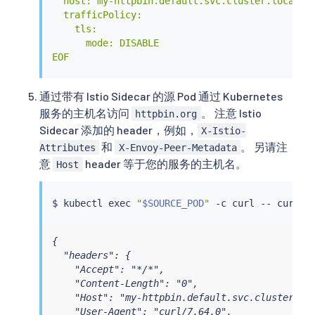
  host: my-httpbin.default.svc.cluster.local

  trafficPolicy:

    tls:

      mode: DISABLE

EOF
通过带有 Istio Sidecar 的源 Pod 通过 Kubernetes
服务的主机名访问
。 注意 Istio
httpbin.org
Sidecar 添加的 header，例如，
X-Istio-
和
。 另请注
Attributes
X-Envoy-Peer-Metadata
意
header 等于您的服务的主机名。
Host
$ 
kubectl
exec
"
$SOURCE_POD
"
 -c 
curl
 -- 
curl
{

  "headers": {

    "Accept": "*/*",

    "Content-Length": "0",

    "Host": "my-httpbin.default.svc.cluster.loc
    "User-Agent": "curl/7.64.0",
