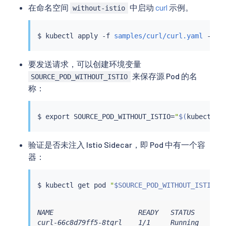
在命名空间
中启动
curl
示例。
without-istio
$ 
kubectl
 apply -f 
samples/curl/curl.yaml
要发送请求，可以创建环境变量
来保存源 Pod 的名
SOURCE_POD_WITHOUT_ISTIO
称：
$ 
export
 SOURCE_POD_WITHOUT_ISTIO
=
"
$(
kubectl
 g
验证是否未注入 Istio Sidecar，即 Pod 中有一个容
器：
$ 
kubectl
 get pod 
"
$SOURCE_POD_WITHOUT_ISTIO
"
NAME                     READY   STATUS    REST
curl-66c8d79ff5-8tqrl    1/1     Running   0  