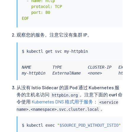
  - name: http

    protocol: TCP

    port: 80

EOF
观察您的服务。注意它没有集群 IP。
$ 
kubectl
NAME         TYPE           CLUSTER-IP   EXTERN
my-httpbin   ExternalName   <none>       httpb
从没有 Istio Sidecar 的源 Pod 通过 Kubernetes 服
务的主机名访问
。注意下面的
curl
命
httpbin.org
令使用
Kubernetes DNS 格式用于服务
：
<service
。
name>.<namespace>.svc.cluster.local
$ 
kubectl
exec
"
$SOURCE_POD_WITHOUT_ISTIO
"
 -n 