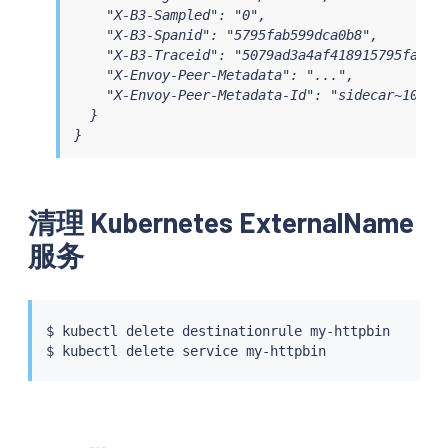
    "X-B3-Sampled": "0",

    "X-B3-Spanid": "5795fab599dca0b8",

    "X-B3-Traceid": "5079ad3a4af418915795fab599
    "X-Envoy-Peer-Metadata": "...",

    "X-Envoy-Peer-Metadata-Id": "sidecar~10.28.
  }

}
清理 Kubernetes ExternalName
服务
$ 
kubectl
 delete destinationrule my-httpbin

$ 
kubectl
 delete 
service