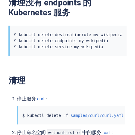
清理没有 endpoints 的
Kubernetes 服务
$ 
kubectl
 delete destinationrule my-wikipedia

$ 
kubectl
 delete endpoints my-wikipedia

$ 
kubectl
 delete 
service
清理
停止服务
curl
：
$ 
kubectl
 delete -f 
samples/curl/curl.yaml
停止命名空间
中的服务
curl
：
without-istio