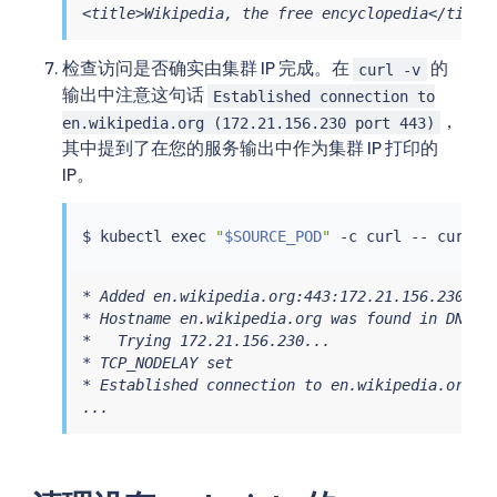
<title>Wikipedia, the free encyclopedia</title
检查访问是否确实由集群 IP 完成。在
的
curl -v
输出中注意这句话
Established connection to
，
en.wikipedia.org (172.21.156.230 port 443)
其中提到了在您的服务输出中作为集群 IP 打印的
IP。
$ 
kubectl
exec
"
$SOURCE_POD
"
 -c 
curl
 -- 
curl
 -
* Added en.wikipedia.org:443:172.21.156.230 to 
* Hostname en.wikipedia.org was found in DNS ca
*   Trying 172.21.156.230...

* TCP_NODELAY set

* Established connection to en.wikipedia.org (1
...