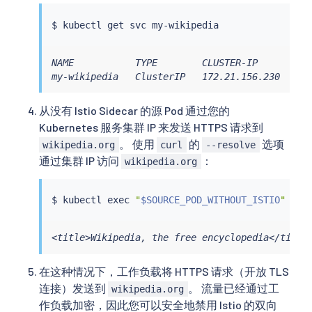
$ 
kubectl
NAME           TYPE        CLUSTER-IP       EXT
my-wikipedia   ClusterIP   172.21.156.230   <n
从没有 Istio Sidecar 的源 Pod 通过您的
Kubernetes 服务集群 IP 来发送 HTTPS 请求到
。 使用
的
选项
wikipedia.org
curl
--resolve
通过集群 IP 访问
：
wikipedia.org
$ 
kubectl
exec
"
$SOURCE_POD_WITHOUT_ISTIO
"
 -n 
<title>Wikipedia, the free encyclopedia</title
在这种情况下，工作负载将 HTTPS 请求（开放 TLS
连接）发送到
。 流量已经通过工
wikipedia.org
作负载加密，因此您可以安全地禁用 Istio 的双向