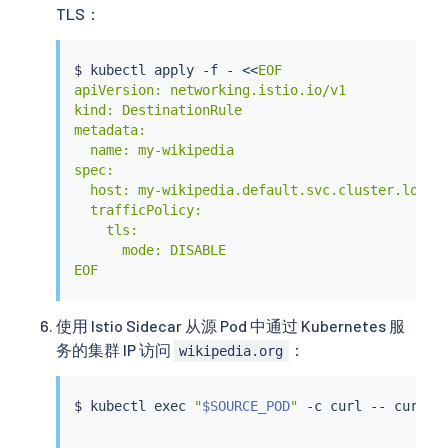
TLS：
$ 
kubectl
 apply -f - 
<<
EOF

apiVersion: networking.istio.io/v1

kind: DestinationRule

metadata:

  name: my-wikipedia

spec:

  host: my-wikipedia.default.svc.cluster.local

  trafficPolicy:

    tls:

      mode: DISABLE

EOF
使用 Istio Sidecar 从源 Pod 中通过 Kubernetes 服
务的集群 IP 访问
：
wikipedia.org
$ 
kubectl
exec
"
$SOURCE_POD
"
 -c 
curl
 -- 
curl
 -