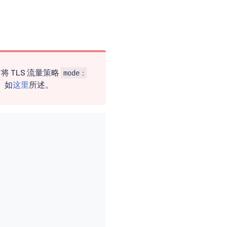
将 TLS 流量策略
mode：
， 如
这里
所述。