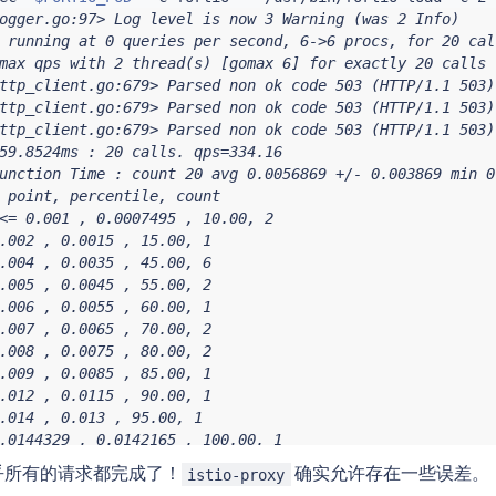
ogger.go:97> Log level is now 3 Warning (was 2 Info)

 running at 0 queries per second, 6->6 procs, for 20 cal
max qps with 2 thread(s) [gomax 6] for exactly 20 calls 
ttp_client.go:679> Parsed non ok code 503 (HTTP/1.1 503)

ttp_client.go:679> Parsed non ok code 503 (HTTP/1.1 503)

ttp_client.go:679> Parsed non ok code 503 (HTTP/1.1 503)

59.8524ms : 20 calls. qps=334.16

unction Time : count 20 avg 0.0056869 +/- 0.003869 min 0
 point, percentile, count

<= 0.001 , 0.0007495 , 10.00, 2

.002 , 0.0015 , 15.00, 1

.004 , 0.0035 , 45.00, 6

.005 , 0.0045 , 55.00, 2

.006 , 0.0055 , 60.00, 1

.007 , 0.0065 , 70.00, 2

.008 , 0.0075 , 80.00, 2

.009 , 0.0085 , 85.00, 1

.012 , 0.0115 , 90.00, 1

.014 , 0.013 , 95.00, 1

.0144329 , 0.0142165 , 100.00, 1

 0.0045

乎所有的请求都完成了！
确实允许存在一些误差。
istio-proxy
 0.0075
