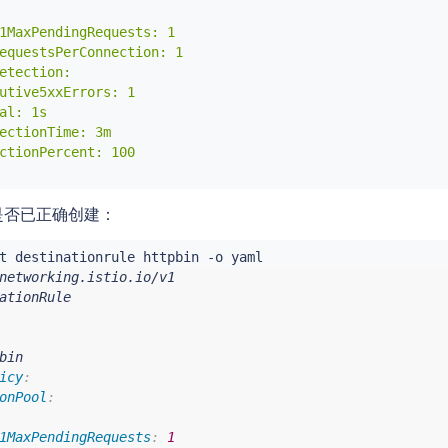
1MaxPendingRequests: 1

equestsPerConnection: 1

etection:

utive5xxErrors: 1

al: 1s

ectionTime: 3m

ctionPercent: 100

是否已正确创建：
bin

icy
:
onPool
:
1MaxPendingRequests
:
1