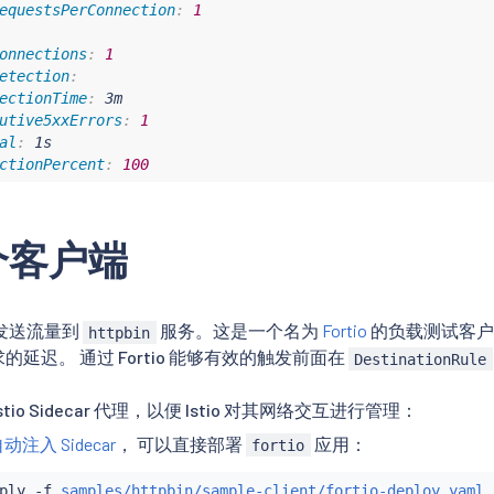
equestsPerConnection
:
1
onnections
:
1
etection
:
ectionTime
:
 3m

utive5xxErrors
:
1
al
:
 1s

ctionPercent
:
100
个客户端
发送流量到
服务。这是一个名为
Fortio
的负载测试客户
httpbin
求的延迟。 通过 Fortio 能够有效的触发前面在
DestinationRule
tio Sidecar 代理，以便 Istio 对其网络交互进行管理：
动注入 Sidecar
， 可以直接部署
应用：
fortio
ply -f 
samples/httpbin/sample-client/fortio-deploy.yaml