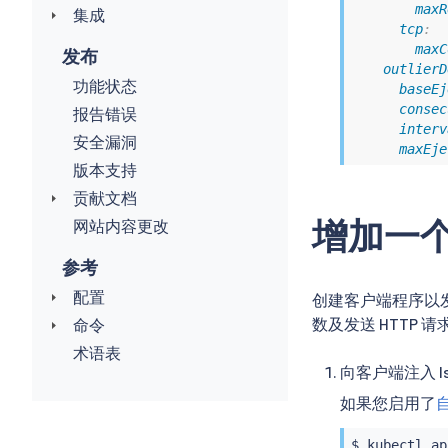
maxR
集成
tcp
:
maxC
发布
outlierD
功能状态
baseEj
consec
报告错误
interv
安全漏洞
maxEje
版本支持
贡献文档
增加一
网站内容更改
参考
配置
创建客户端程序以
数及发送 HTTP 请
命令
术语表
向客户端注入 Is
如果您启用了
自
$ 
kubectl
 ap