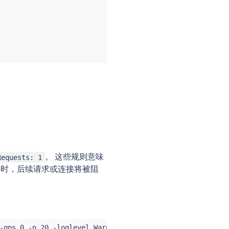
/sa/httpbin;Hash=68bbaedefe01ef4cb99e17358ff63e92d04a4ce
。 这些规则意味
Requests: 1
时，后续请求或连接将被阻