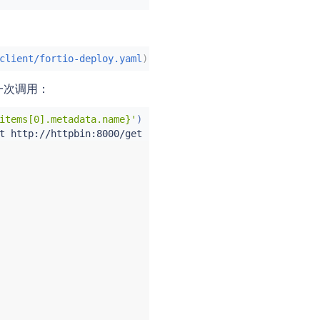
client/fortio-deploy.yaml
)
一次调用：
items[0].metadata.name}'
)