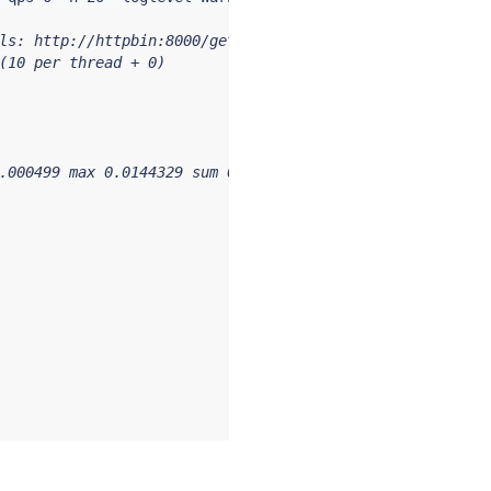
ls: http://httpbin:8000/get

(10 per thread + 0)

.000499 max 0.0144329 sum 0.113738
