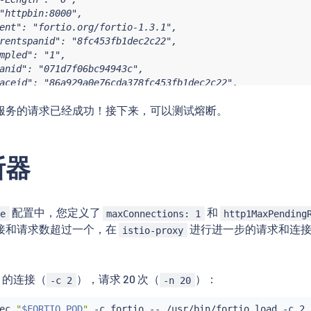
"httpbin:8000",

ent": "fortio.org/fortio-1.3.1",

rentspanid": "8fc453fb1dec2c22",

mpled": "1",

anid": "071d7f06bc94943c",

aceid": "86a929a0e76cda378fc453fb1dec2c22",

rded-Client-Cert": "By=spiffe://cluster.local/ns/default
服务的请求已经成功！接下来，可以测试熔断。
"127.0.0.1",

tp://httpbin:8000/get"

断器
配置中，您定义了
和
le
maxConnections: 1
http1MaxPending
接和请求数超过一个，在
进行进一步的请求和连接
istio-proxy
 的连接（
），请求 20 次（
）：
-c 2
-n 20
ec
"
$FORTIO_POD
"