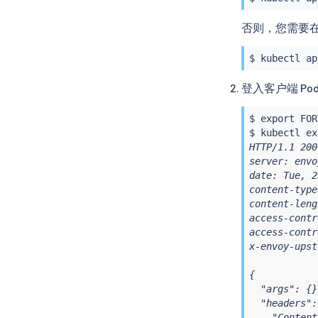
否则，您需要
$ 
kubectl
 ap
登入客户端 Pod
$ 
export
 FOR
$ 
kubectl
ex
HTTP/1.1 200
server: envoy
date: Tue, 2
content-type
content-leng
access-contr
access-contr
x-envoy-upst
{

  "args": {},
  "headers": 
    "Content