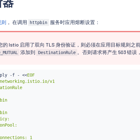
断器
规则
， 在调用
服务时应用熔断设置：
httpbin
的 Istio 启用了双向 TLS 身份验证，则必须在应用目标规则之前
添加到
。否则请求将产生 503 错误
O_MUTUAL
DestinationRule
ply -f - 
<<
EOF

networking.istio.io/v1

ationRule

bin

bin

icy:

onPool:

onnections: 1
