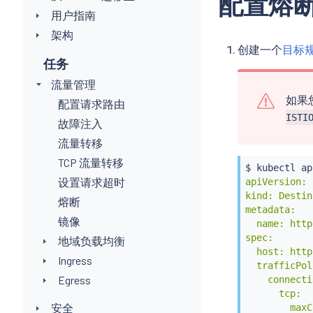
配置熔
用户指南
架构
创建一个
目标
任务
流量管理
如果您
配置请求路由
ISTI
故障注入
流量转移
TCP 流量转移
$ 
kubectl
 ap
设置请求超时
apiVersion: 
kind: Destin
熔断
metadata:

镜像
  name: http
spec:

地域负载均衡
  host: http
Ingress
  trafficPol
Egress
    connecti
      tcp:

安全
        maxC