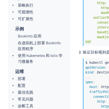
      http:

策略执行
        http
可观测性
        maxR
    outlierD
可扩展性
      consec
      interv
示例
      baseEj
Bookinfo 应用
      maxEje
EOF
在虚拟机上部署 Bookinfo
应用程序
验证目标规则
使用 Kubernetes 和 Istio 学
习微服务
$ 
kubectl
apiVersion
:
运维
kind
:
...
部署
spec
:
配置
host
:
 http
trafficPol
最佳实践
connecti
常见问题
http
:
诊断工具
http