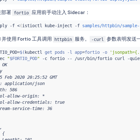
在部署
应用前手动注入 Sidecar：
fortio
ply -f 
<
(
istioctl kube-inject -f 
samples/httpbin/sample-
 并使用 Fortio 工具调用
服务。
参数表明发送
httpbin
-curl
TIO_POD
=
$(
kubectl
 get pods -l app
=
fortio -o 
'jsonpath={.
ec
"
$FORTIO_POD
"
 -c fortio -- /usr/bin/fortio 
curl
 OK



5 Feb 2020 20:25:52 GMT

: application/json

th: 586

ol-allow-origin: *

ol-allow-credentials: true

ream-service-time: 36



{

-Length": "0",
