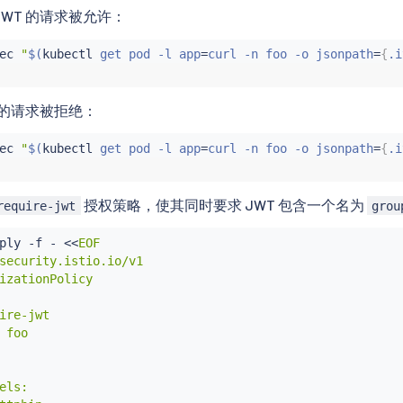
JWT 的请求被允许：
ec
"
$(
kubectl
 get pod -l app
=
curl -n foo -o jsonpath
=
{
.i
 的请求被拒绝：
ec
"
$(
kubectl
 get pod -l app
=
curl -n foo -o jsonpath
=
{
.i
授权策略，使其同时要求 JWT 包含一个名为
require-jwt
grou
ply -f - 
<<
EOF

security.istio.io/v1

izationPolicy

ire-jwt

 foo

els:
