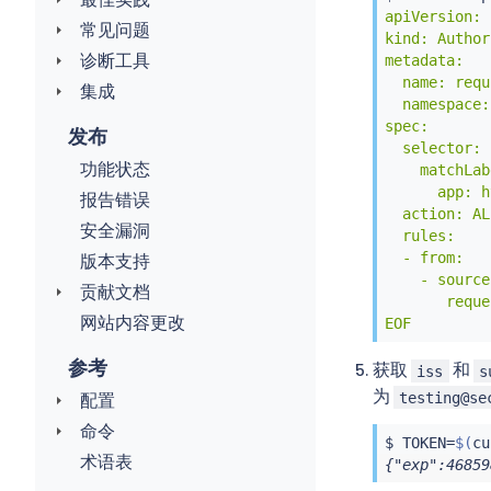
apiVersion: 
常见问题
kind: Author
诊断工具
metadata:

  name: requ
集成
  namespace:
spec:

发布
  selector:

功能状态
    matchLab
      app: h
报告错误
  action: AL
安全漏洞
  rules:

  - from:

版本支持
    - source:
贡献文档
       reque
网站内容更改
EOF
参考
获取
和
iss
s
为
testing@se
配置
命令
$ TOKEN
=
$(
cu
术语表
{"exp":46859