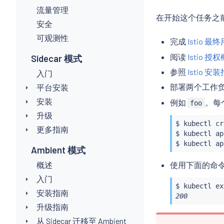
流量管理
在开始这个任务之
安全
可观测性
完成
Istio 
阅读
Istio 授
Sidecar 模式
参照
Istio 安
入门
部署两个工作负载
平台安装
安装
例如
。每
foo
升级
$ 
kubectl
 cr
更多指南
$ 
kubectl
 ap
$ 
kubectl
 ap
Ambient 模式
使用下面的命
概述
入门
$ 
kubectl
ex
安装指南
200
升级指南
从 Sidecar 迁移至 Ambient