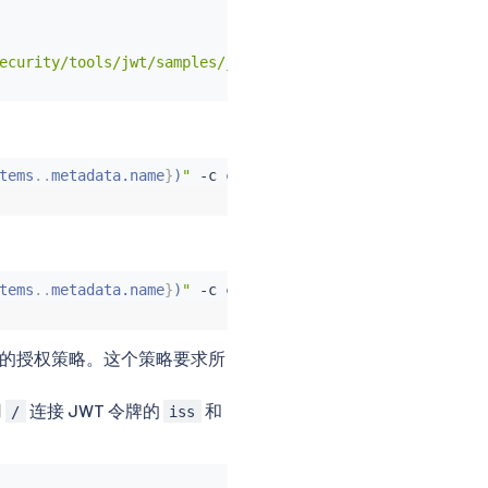
ecurity/tools/jwt/samples/jwks.json"

tems
..
metadata.name
}
)
"
 -c 
curl
 -n foo -- 
curl
"http://ht
tems
..
metadata.name
}
)
"
 -c 
curl
 -n foo -- 
curl
"http://ht
的授权策略。这个策略要求所
用
连接 JWT 令牌的
和
/
iss