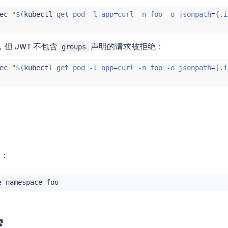
ec
"
$(
kubectl
 get pod -l app
=
curl -n foo -o jsonpath
=
{
.i
，但 JWT 不包含
声明的请求被拒绝：
groups
ec
"
$(
kubectl
 get pod -l app
=
curl -n foo -o jsonpath
=
{
.i
间：
容