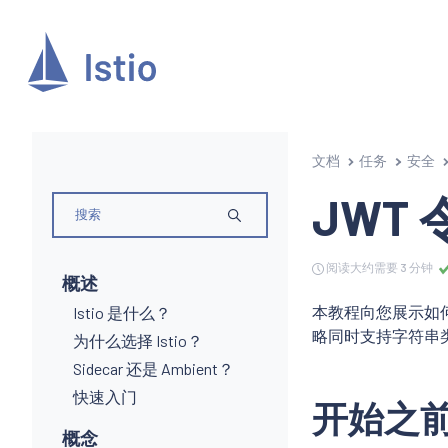
文档
任务
安全
JWT 
阅读大约需要 3 分钟
概述
本教程向您展示如何通过
Istio 是什么？
略同时支持字符串类
为什么选择 Istio？
Sidecar 还是 Ambient？
快速入门
开始之
概念