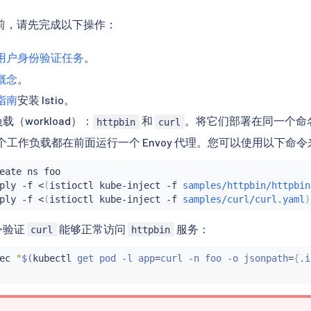
前，请先完成以下操作：
最终用户身份验证任务
。
权概念
。
装指南
安装 Istio。
（workload）：
和
。将它们部署在同一个命
httpbin
curl
个工作负载都在前面运行一个 Envoy 代理。您可以使用以下命
eate ns foo

ply -f 
<
(
istioctl kube-inject -f 
samples/httpbin/httpbin
ply -f 
<
(
istioctl kube-inject -f 
samples/curl/curl.yaml
)
令验证
能够正常访问
服务：
curl
httpbin
ec
"
$(
kubectl
 get pod -l app
=
curl -n foo -o jsonpath
=
{
.i