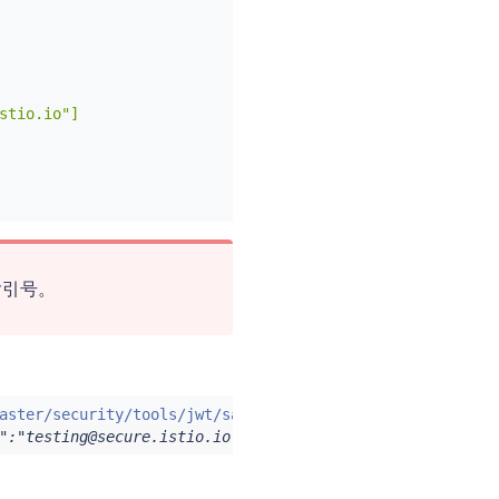
tio.io"]

含引号。
aster/security/tools/jwt/samples/groups-scope.jwt -s
)
&&
":"testing@secure.istio.io","scope":["scope1","scope2"],