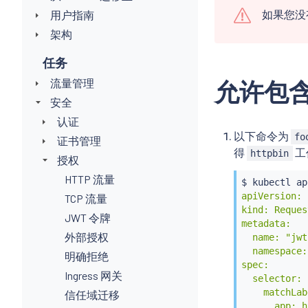
如果您没
用户指南
架构
任务
流量管理
允许包含
安全
认证
以下命令为
fo
证书管理
得
工
httpbin
授权
HTTP 流量
$ 
kubectl
 ap
apiVersion: 
TCP 流量
kind: Reques
JWT 令牌
metadata:

外部授权
  name: "jwt
  namespace:
明确拒绝
spec:

Ingress 网关
  selector:

    matchLab
信任域迁移
      app: h