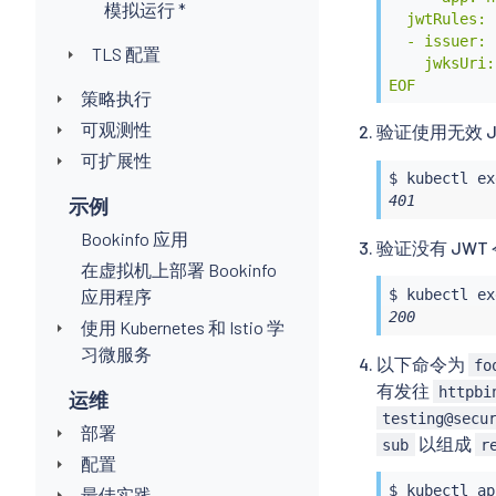
模拟运行 *
  jwtRules:

  - issuer: 
TLS 配置
    jwksUri:
EOF
策略执行
可观测性
验证使用无效 
可扩展性
$ 
kubectl
ex
401
示例
Bookinfo 应用
验证没有 JW
在虚拟机上部署 Bookinfo
应用程序
$ 
kubectl
ex
200
使用 Kubernetes 和 Istio 学
习微服务
以下命令为
fo
有发往
httpbi
运维
testing@secu
部署
以组成
sub
r
配置
$ 
kubectl
 ap
最佳实践