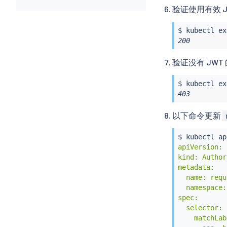
验证使用有效 
$ 
kubectl
ex
200
验证没有 JWT
$ 
kubectl
ex
403
以下命令更新
$ 
kubectl
 ap
apiVersion: 
kind: Author
metadata:

  name: requ
  namespace:
spec:

  selector:

    matchLab