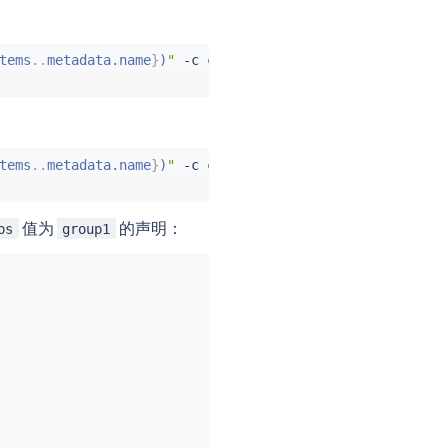
tems
..
metadata.name
}
)
"
 -c 
curl
 -n foo -- 
curl
"http://ht
tems
..
metadata.name
}
)
"
 -c 
curl
 -n foo -- 
curl
"http://ht
值为
的声明：
ps
group1