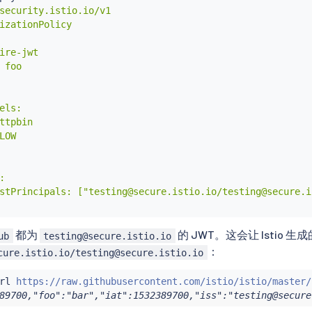
security.istio.io/v1

izationPolicy

ire-jwt

 foo

els:

ttpbin

LOW



stPrincipals: ["testing@secure.istio.io/testing@secure.is
都为
的 JWT。这会让 Istio 生
ub
testing@secure.istio.io
：
cure.istio.io/testing@secure.istio.io
rl
 https://raw.githubusercontent.com/istio/istio/master/
89700,"foo":"bar","iat":1532389700,"iss":"testing@secure