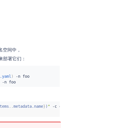
名空间中，
令来部署它们：
.yaml
)
 -n foo

tems
..
metadata.name
}
)
"
 -c 
curl
 -n foo -- 
curl
 http://htt