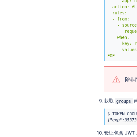
      app: h
  action: AL
  rules:

  - from:

    - source:
       reque
    when:

    - key: r
      values
EOF
除非
获取
groups
$ TOKEN_GROU
{"exp":35373
验证包含 JWT