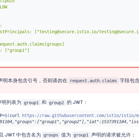
ttpbin

LOW



stPrincipals: ["testing@secure.istio.io/testing@secure.is
equest.auth.claims[groups]

: ["group1"]

声明本身包含引号，否则请勿在
字段包
request.auth.claims
声明列表为
和
的 JWT：
group1
group2
P
=
$(
curl
 https://raw.githubusercontent.com/istio/istio/m
91104,"groups":["group1","group2"],"iat":1537391104,"iss
 且 JWT 中包含名为
值为
声明的请求被允许：
groups
group1