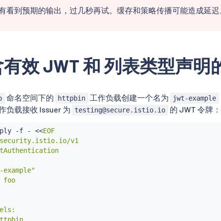
有看到预期的输出，过几秒再试。缓存和策略传播可能造成延迟
有效 JWT 和 列表类型声明
命名空间下的
工作负载创建一个名为
o
httpbin
jwt-example
作负载接收 Issuer 为
的 JWT 令牌：
testing@secure.istio.io
ply -f - 
<<
EOF

security.istio.io/v1

tAuthentication

-example"

 foo

els:

ttpbin
