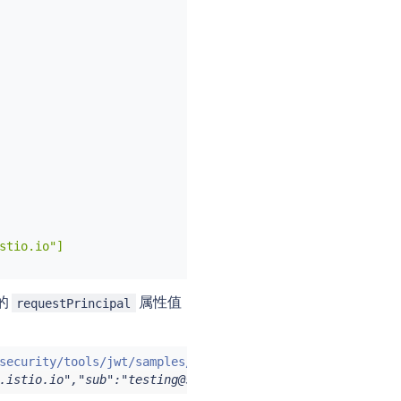
tio.io"]

成的
属性值
requestPrincipal
security/tools/jwt/samples/demo.jwt -s
)
&&
echo
"
$TOKEN
"
.istio.io","sub":"testing@secure.istio.io"}