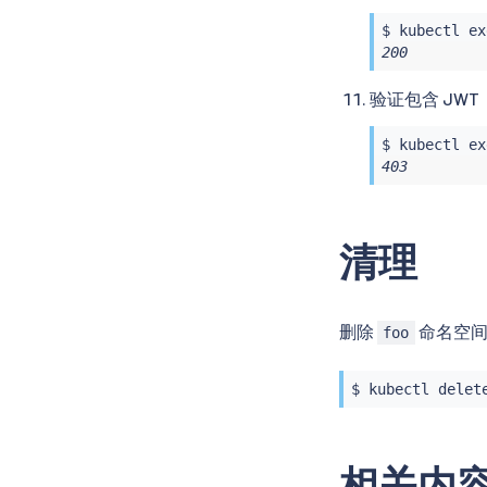
$ 
kubectl
ex
200
验证包含 JWT
$ 
kubectl
ex
403
清理
删除
命名空
foo
$ 
kubectl
相关内