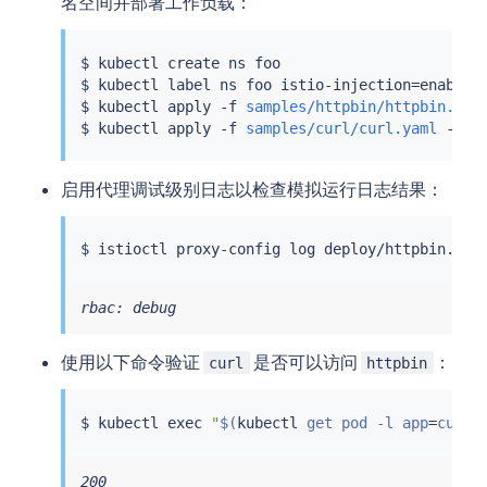
名空间并部署工作负载：
$ 
kubectl
 create ns foo

$ 
kubectl
 label ns foo istio-injection
=
enabled

$ 
kubectl
 apply -f 
samples/httpbin/httpbin.yam
$ 
kubectl
 apply -f 
samples/curl/curl.yaml
启用代理调试级别日志以检查模拟运行日志结果：
$ 
istioctl
 proxy-config log deploy/httpbin.foo
rbac: debug
使用以下命令验证
是否可以访问
：
curl
httpbin
$ 
kubectl
exec
"
$(
kubectl
 get pod -l app
=
curl 
200