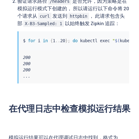
验证请求路径
是否允许，因为策略是在
/headers
模拟运行模式下创建的， 所以请运行以下命令将 20
个请求从
发送到
， 此请求包含头
curl
httpbin
部
以始终触发 Zipkin 追踪：
X-B3-Sampled: 1
$ 
for
 i 
in
{
1
..
20
}
;
do
kubectl
exec
"
$(
kubectl
200

200

200

...
在代理日志中检查模拟运行结果
模拟运行结果可以在代理调试日志中找到，格式为