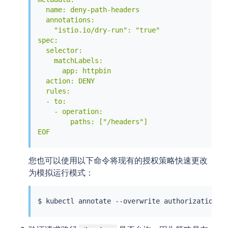
  name: deny-path-headers

  annotations:

    "istio.io/dry-run": "true"

spec:

  selector:

    matchLabels:

      app: httpbin

  action: DENY

  rules:

  - to:

    - operation:

        paths: ["/headers"]

EOF
您也可以使用以下命令将现有的授权策略快速更改
为模拟运行模式：
$ 
kubectl
 annotate --overwrite authorizationpo