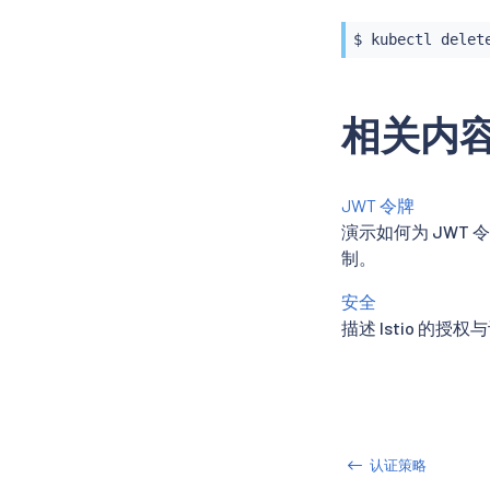
$ 
kubectl
相关内
JWT 令牌
演示如何为 JWT
制。
安全
描述 Istio 的授
认证策略