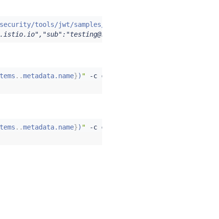
security/tools/jwt/samples/demo.jwt -s
)
&&
echo
"
$TOKEN
"
.istio.io","sub":"testing@secure.istio.io"}
tems
..
metadata.name
}
)
"
 -c 
curl
 -n foo -- 
curl
"http://ht
tems
..
metadata.name
}
)
"
 -c 
curl
 -n foo -- 
curl
"http://ht