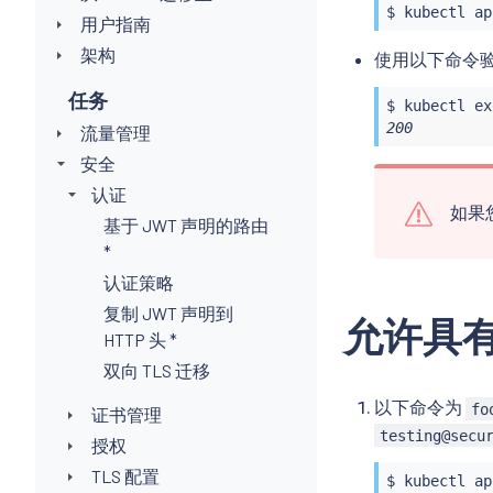
$ 
kubectl
 ap
用户指南
架构
使用以下命令
任务
$ 
kubectl
ex
200
流量管理
安全
认证
如果
基于 JWT 声明的路由
*
认证策略
复制 JWT 声明到
允许具有
HTTP 头 *
双向 TLS 迁移
以下命令为
fo
证书管理
testing@secu
授权
TLS 配置
$ 
kubectl
 ap