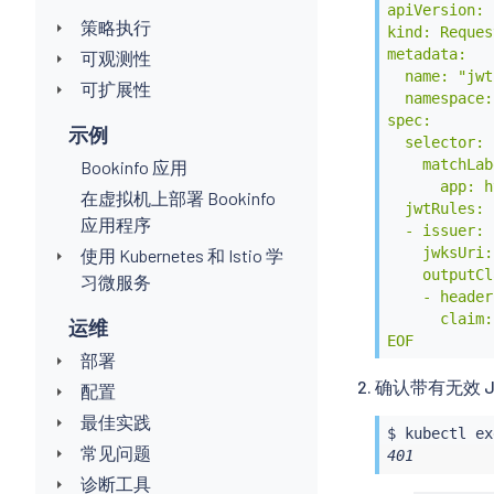
apiVersion: 
策略执行
kind: Reques
metadata:

可观测性
  name: "jwt
可扩展性
  namespace:
spec:

示例
  selector:

    matchLab
Bookinfo 应用
      app: h
在虚拟机上部署 Bookinfo
  jwtRules:

应用程序
  - issuer: 
    jwksUri:
使用 Kubernetes 和 Istio 学
    outputCl
习微服务
    - header
      claim:
运维
EOF
部署
确认带有无效 
配置
最佳实践
$ 
kubectl
ex
常见问题
401
诊断工具