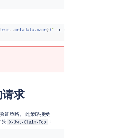
tems
..
metadata.name
}
)
"
 -c 
curl
 -n foo -- 
curl
 http://htt
。
的请求
验证策略。 此策略接受
 头
：
X-Jwt-Claim-Foo