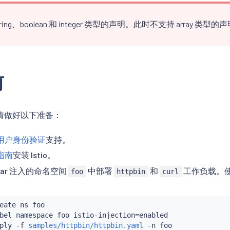
ring、boolean 和 integer 类型的声明。此时不支持 array 类型的
前
请做好以下准备：
终端用户身份验证
支持。
装指南
安装 Istio。
ecar 注入的命名空间
中部署
和
工作负载。
foo
httpbin
curl
：
eate ns foo

bel namespace foo istio-injection
=
enabled

ply -f 
samples/httpbin/httpbin.yaml
 -n foo
