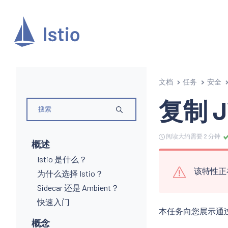
文档
任务
安全
复制 J
阅读大约需要 2 分钟
概述
Istio 是什么？
该特性正
为什么选择 Istio？
Sidecar 还是 Ambient？
快速入门
本任务向您展示通过 
概念