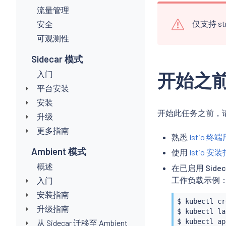
流量管理
仅支持 st
安全
可观测性
Sidecar 模式
入门
开始之
平台安装
安装
开始此任务之前，
升级
更多指南
熟悉
Istio 
Ambient 模式
使用
Istio 安
概述
在已启用 Sid
工作负载示例
入门
安装指南
$ 
kubectl
 cr
升级指南
$ 
kubectl
 la
$ 
kubectl
 ap
从 Sidecar 迁移至 Ambient