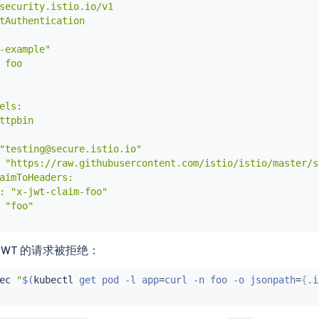
security.istio.io/v1

tAuthentication

-example"

 foo

els:

ttpbin

"testing@secure.istio.io"

 "https://raw.githubusercontent.com/istio/istio/master/s
aimToHeaders:

: "x-jwt-claim-foo"

 "foo"

JWT 的请求被拒绝：
ec
"
$(
kubectl
 get pod -l app
=
curl -n foo -o jsonpath
=
{
.i