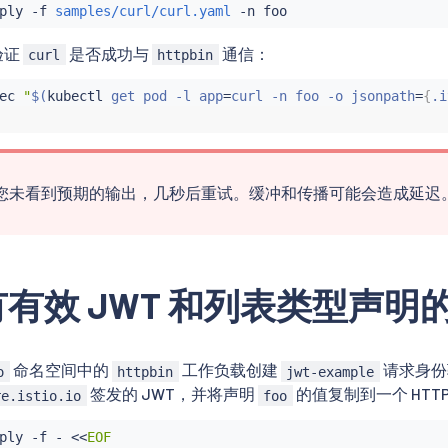
ply -f 
samples/curl/curl.yaml
验证
是否成功与
通信：
curl
httpbin
ec
"
$(
kubectl
 get pod -l app
=
curl -n foo -o jsonpath
=
{
.i
您未看到预期的输出，几秒后重试。缓冲和传播可能会造成延迟
有效 JWT 和列表类型声明
命名空间中的
工作负载创建
请求身份
o
httpbin
jwt-example
签发的 JWT，并将声明
的值复制到一个 HTTP
re.istio.io
foo
ply -f - 
<<
EOF
