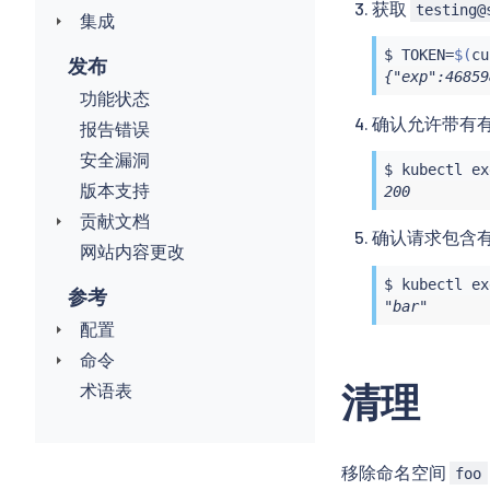
获取
testing@
集成
$ TOKEN
=
$(
cu
发布
{"exp":46859
功能状态
确认允许带有有
报告错误
安全漏洞
$ 
kubectl
ex
版本支持
200
贡献文档
确认请求包含有效
网站内容更改
$ 
kubectl
ex
参考
"bar"
配置
命令
清理
术语表
移除命名空间
foo