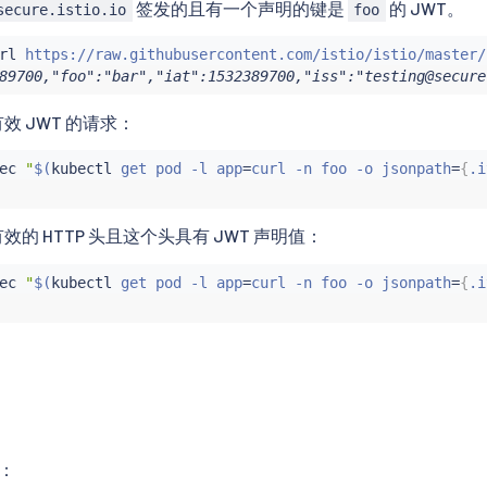
签发的且有一个声明的键是
的 JWT。
secure.istio.io
foo
rl
 https://raw.githubusercontent.com/istio/istio/master/
89700,"foo":"bar","iat":1532389700,"iss":"testing@secure
效 JWT 的请求：
ec
"
$(
kubectl
 get pod -l app
=
curl -n foo -o jsonpath
=
{
.i
的 HTTP 头且这个头具有 JWT 声明值：
ec
"
$(
kubectl
 get pod -l app
=
curl -n foo -o jsonpath
=
{
.i
：