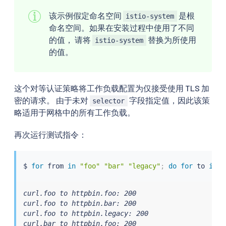
该示例假定命名空间
是根
istio-system
命名空间。如果在安装过程中使用了不同
的值， 请将
替换为所使用
istio-system
的值。
这个对等认证策略将工作负载配置为仅接受使用 TLS 加
密的请求。 由于未对
字段指定值，因此该策
selector
略适用于网格中的所有工作负载。
再次运行测试指令：
$ 
for
 from 
in
"foo"
"bar"
"legacy"
;
do
for
 to 
in
"
curl.foo to httpbin.foo: 200

curl.foo to httpbin.bar: 200

curl.foo to httpbin.legacy: 200

curl.bar to httpbin.foo: 200
