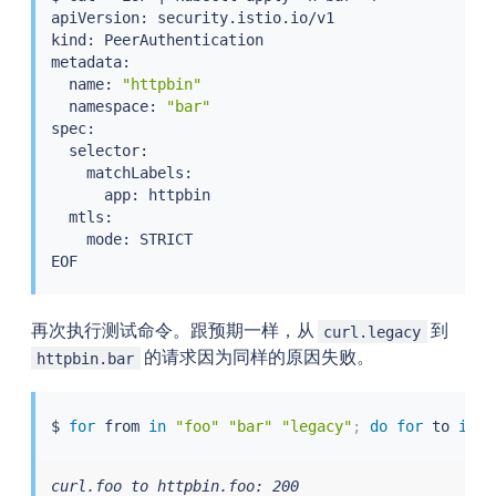
apiVersion: security.istio.io/v1

kind: PeerAuthentication

metadata:

  name: 
"httpbin"
  namespace: 
"bar"
spec:

  selector:

    matchLabels:

      app: httpbin

  mtls:

    mode: STRICT

再次执行测试命令。跟预期一样，从
到
curl.legacy
的请求因为同样的原因失败。
httpbin.bar
$ 
for
 from 
in
"foo"
"bar"
"legacy"
;
do
for
 to 
in
"
curl.foo to httpbin.foo: 200
