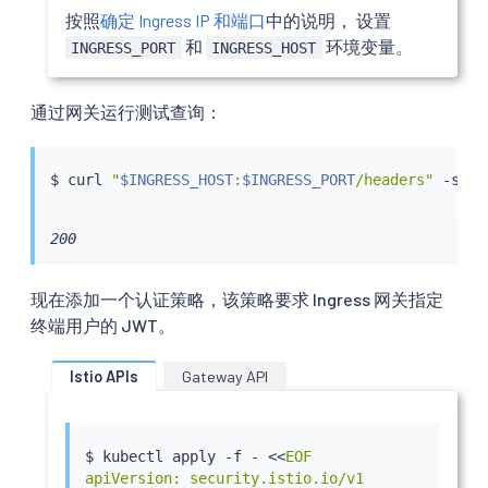
按照
确定 Ingress IP 和端口
中的说明， 设置
和
环境变量。
INGRESS_PORT
INGRESS_HOST
通过网关运行测试查询：
$ 
curl
"
$INGRESS_HOST
:
$INGRESS_PORT
/headers"
 -s -o
200
现在添加一个认证策略，该策略要求 Ingress 网关指定
终端用户的 JWT。
Istio APIs
Gateway API
$ 
kubectl
 apply -f - 
<<
EOF

apiVersion: security.istio.io/v1
