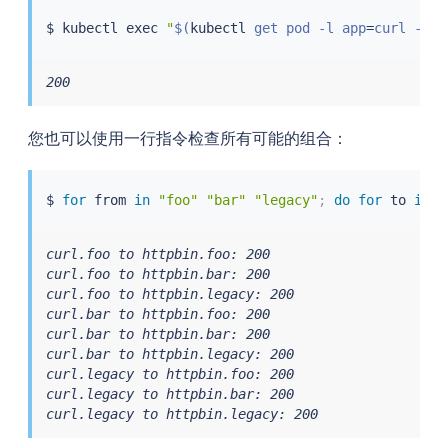
$ 
kubectl
exec
"
$(
kubectl
 get pod -l app
=
curl -n b
200
您也可以使用一行指令检查所有可能的组合：
$ 
for
 from 
in
"foo"
"bar"
"legacy"
;
do
for
 to 
in
"
curl.foo to httpbin.foo: 200

curl.foo to httpbin.bar: 200

curl.foo to httpbin.legacy: 200

curl.bar to httpbin.foo: 200

curl.bar to httpbin.bar: 200

curl.bar to httpbin.legacy: 200

curl.legacy to httpbin.foo: 200

curl.legacy to httpbin.bar: 200

curl.legacy to httpbin.legacy: 200