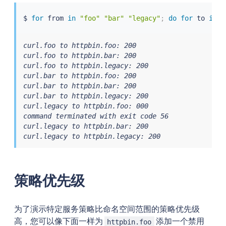
$ 
for
 from 
in
"foo"
"bar"
"legacy"
;
do
for
 to 
in
"
curl.foo to httpbin.foo: 200

curl.foo to httpbin.bar: 200

curl.foo to httpbin.legacy: 200

curl.bar to httpbin.foo: 200

curl.bar to httpbin.bar: 200

curl.bar to httpbin.legacy: 200

curl.legacy to httpbin.foo: 000

command terminated with exit code 56

curl.legacy to httpbin.bar: 200

curl.legacy to httpbin.legacy: 200
策略优先级
为了演示特定服务策略比命名空间范围的策略优先级
高，您可以像下面一样为
添加一个禁用
httpbin.foo