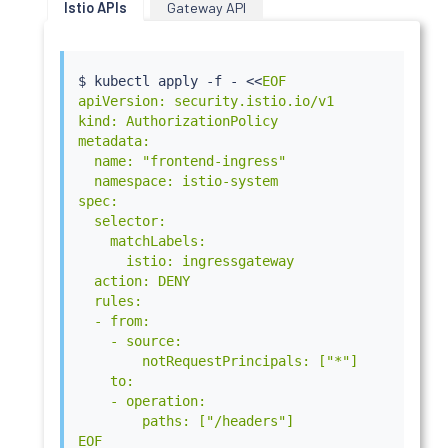
Istio APIs
Gateway API
$ 
kubectl
 apply -f - 
<<
EOF

apiVersion: security.istio.io/v1

kind: AuthorizationPolicy

metadata:

  name: "frontend-ingress"

  namespace: istio-system

spec:

  selector:

    matchLabels:

      istio: ingressgateway

  action: DENY

  rules:

  - from:

    - source:

        notRequestPrincipals: ["*"]

    to:

    - operation:

        paths: ["/headers"]

EOF