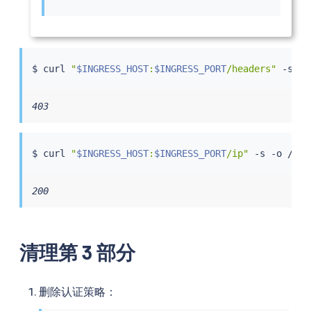
$ 
curl
"
$INGRESS_HOST
:
$INGRESS_PORT
/headers"
 -s -o
403
$ 
curl
"
$INGRESS_HOST
:
$INGRESS_PORT
/ip"
 -s -o /dev
200
清理第 3 部分
删除认证策略：