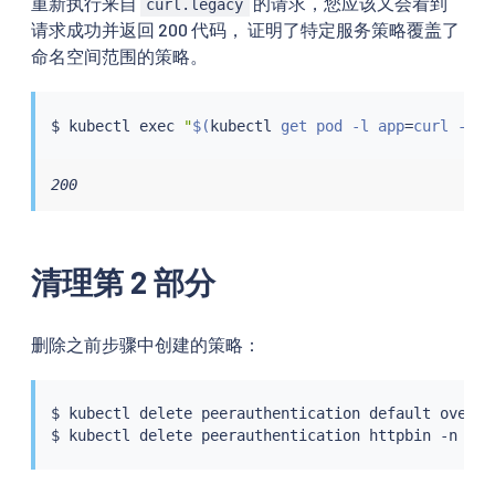
重新执行来自
的请求，您应该又会看到
curl.legacy
请求成功并返回 200 代码， 证明了特定服务策略覆盖了
命名空间范围的策略。
$ 
kubectl
exec
"
$(
kubectl
 get pod -l app
=
curl -n l
200
清理第 2 部分
删除之前步骤中创建的策略：
$ 
kubectl
 delete peerauthentication default overwri
$ 
kubectl