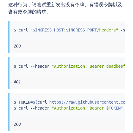
这种行为，请尝试重新发出没有令牌、有错误令牌以及
含有效令牌的请求。
$ 
curl
"
$INGRESS_HOST
:
$INGRESS_PORT
/headers"
 -s -o
200
$ 
curl
 --header 
"Authorization: Bearer deadbeef"
"
401
$ TOKEN
=
$(
curl
 https://raw.githubusercontent.com/i
$ 
curl
 --header 
"Authorization: Bearer 
$TOKEN
"
"
$I
200