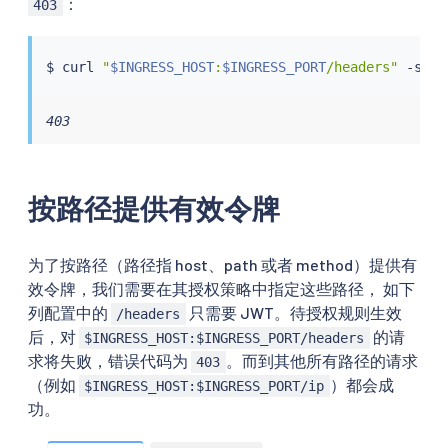
：
403
$ 
curl
"
$INGRESS_HOST
:
$INGRESS_PORT
/headers"
 -s -o
403
按路径提供有效令牌
为了按路径（路径指 host、path 或者 method）提供有
效令牌，我们需要在其授权策略中指定这些路径， 如下
列配置中的
只需要 JWT。待授权规则生效
/headers
后，对
的请
$INGRESS_HOST:$INGRESS_PORT/headers
求将失败，错误代码为
。而到其他所有路径的请求
403
（例如
）都会成
$INGRESS_HOST:$INGRESS_PORT/ip
功。