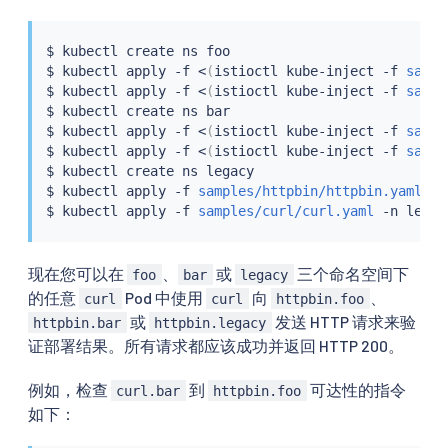
$ 
kubectl
 create ns foo

$ 
kubectl
 apply -f 
<
(
istioctl kube-inject -f 
sampl
$ 
kubectl
 apply -f 
<
(
istioctl kube-inject -f 
sampl
$ 
kubectl
 create ns bar

$ 
kubectl
 apply -f 
<
(
istioctl kube-inject -f 
sampl
$ 
kubectl
 apply -f 
<
(
istioctl kube-inject -f 
sampl
$ 
kubectl
 create ns legacy

$ 
kubectl
 apply -f 
samples/httpbin/httpbin.yaml
 -n
$ 
kubectl
 apply -f 
samples/curl/curl.yaml
现在您可以在
、
或
三个命名空间下
foo
bar
legacy
的任意
Pod 中使用
向
、
curl
curl
httpbin.foo
或
发送 HTTP 请求来验
httpbin.bar
httpbin.legacy
证部署结果。所有请求都应该成功并返回 HTTP 200。
例如，检查
到
可达性的指令
curl.bar
httpbin.foo
如下：