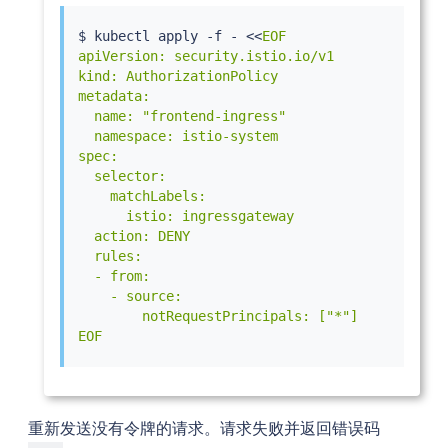
$ 
kubectl
 apply -f - 
<<
EOF

apiVersion: security.istio.io/v1

kind: AuthorizationPolicy

metadata:

  name: "frontend-ingress"

  namespace: istio-system

spec:

  selector:

    matchLabels:

      istio: ingressgateway

  action: DENY

  rules:

  - from:

    - source:

        notRequestPrincipals: ["*"]

EOF
重新发送没有令牌的请求。请求失败并返回错误码