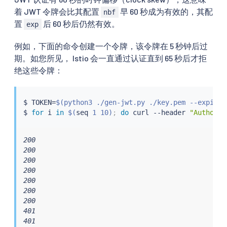
着 JWT 令牌会比其配置
早 60 秒成为有效的，其配
nbf
置
后 60 秒后仍然有效。
exp
例如，下面的命令创建一个令牌，该令牌在 5 秒钟后过
期。如您所见， Istio 会一直通过认证直到 65 秒后才拒
绝这些令牌：
$ TOKEN
=
$(
python3 ./gen-jwt.py ./key.pem --expire 
$ 
for
 i 
in
$(
seq
 1 10
)
;
do
curl
 --header 
"Authoriz
200

200

200

200

200

200

200

401

401
