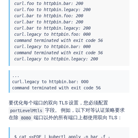
curl.foo to httpbin.bar: 200

curl.foo to httpbin.legacy: 200

curl.bar to httpbin.foo: 200

curl.bar to httpbin.bar: 200

curl.bar to httpbin.legacy: 200

curl.legacy to httpbin.foo: 000

command terminated with exit code 56

curl.legacy to httpbin.bar: 000

command terminated with exit code 56

curl.legacy to httpbin.legacy: 200
...

curl.legacy to httpbin.bar: 000

command terminated with exit code 56
要优化每个端口的双向 TLS 设置，您必须配置
字段。 例如，以下对等认证策略要求
portLevelMtls
在除
端口以外的所有端口上都使用双向 TLS：
8080
$ 
cat
<<
EOF 
|
kubectl
 apply -n bar -f -
