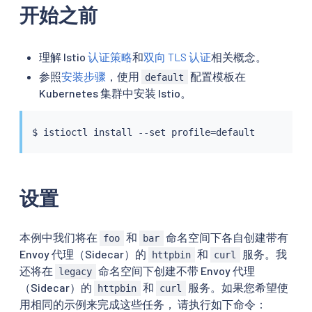
开始之前
理解 Istio
认证策略
和
双向 TLS 认证
相关概念。
参照
安装步骤
，使用
配置模板在
default
Kubernetes 集群中安装 Istio。
$ 
istioctl
install
 --set profile
=
设置
本例中我们将在
和
命名空间下各自创建带有
foo
bar
Envoy 代理（Sidecar）的
和
服务。我
httpbin
curl
还将在
命名空间下创建不带 Envoy 代理
legacy
（Sidecar）的
和
服务。如果您希望使
httpbin
curl
用相同的示例来完成这些任务， 请执行如下命令：