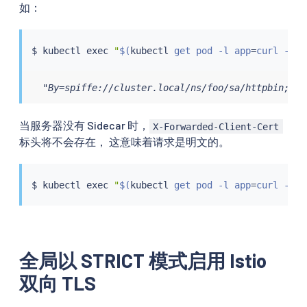
如：
$ 
kubectl
exec
"
$(
kubectl
 get pod -l app
=
curl -n f
  "By=spiffe://cluster.local/ns/foo/sa/httpbin;Has
当服务器没有 Sidecar 时，
X-Forwarded-Client-Cert
标头将不会存在， 这意味着请求是明文的。
$ 
kubectl
exec
"
$(
kubectl
 get pod -l app
=
curl -n f
全局以 STRICT 模式启用 Istio
双向 TLS