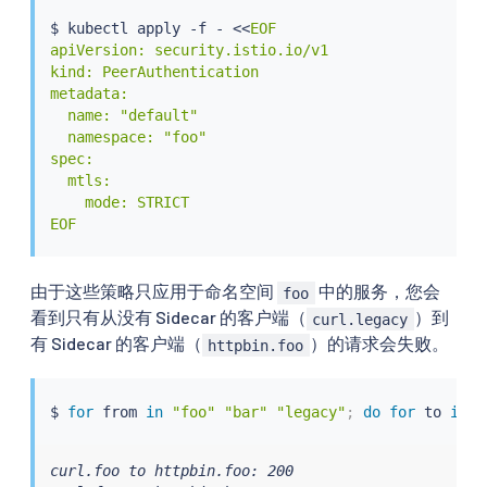
$ 
kubectl
 apply -f - 
<<
EOF

apiVersion: security.istio.io/v1

kind: PeerAuthentication

metadata:

  name: "default"

  namespace: "foo"

spec:

  mtls:

    mode: STRICT

EOF
由于这些策略只应用于命名空间
中的服务，您会
foo
看到只有从没有 Sidecar 的客户端（
）到
curl.legacy
有 Sidecar 的客户端（
）的请求会失败。
httpbin.foo
$ 
for
 from 
in
"foo"
"bar"
"legacy"
;
do
for
 to 
in
"
curl.foo to httpbin.foo: 200
