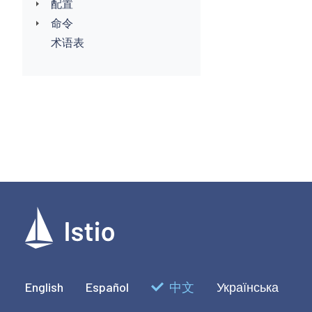
配置
命令
术语表
English
Español
中文
Українська