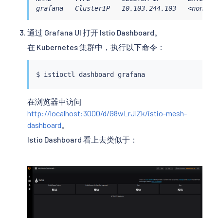
grafana   ClusterIP   10.103.244.103   <none> 
通过 Grafana UI 打开 Istio Dashboard。
在 Kubernetes 集群中，执行以下命令：
$ 
istioctl
在浏览器中访问
http://localhost:3000/d/G8wLrJIZk/istio-mesh-
dashboard
。
Istio Dashboard 看上去类似于：