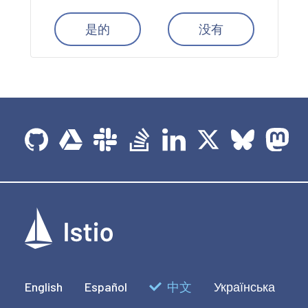
是的
没有
English
Español
中文
Українська