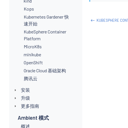
kind
Kops
Kubernetes Gardener 快
KUBESPHERE CONT
速开始
KubeSphere Container
Platform
MicroK8s
minikube
OpenShift
Oracle Cloud 基础架构
腾讯云
安装
升级
更多指南
Ambient 模式
概述