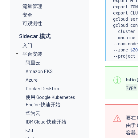
export
 M_T
流量管理
export
 ZON
export
 CLU
安全
  gcloud ser
可观测性
  gcloud con
  --cluster-
Sidecar 模式
  --machine-
  --num-node
入门
  --zone 
$ZO
平台安装
  --project 
阿里云
Amazon EKS
Ist
Azure
type
Docker Desktop
使用 Google Kubernetes
Engine 快速开始
华为云
要在 G
IBM Cloud 快速开始
由于 
k3d
容器