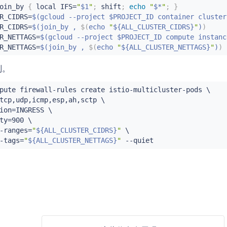
oin_by 
{
 local IFS
=
"
$1
"
;
shift
;
echo
"
$*
"
;
}
R_CIDRS
=
$(
gcloud --project $PROJECT_ID container cluster
R_CIDRS
=
$(
join_by , 
$(
echo 
"
${ALL_CLUSTER_CIDRS}
"
)
)
R_NETTAGS
=
$(
gcloud --project $PROJECT_ID compute instanc
R_NETTAGS
=
$(
join_by , 
$(
echo 
"
${ALL_CLUSTER_NETTAGS}
"
)
)
则。
pute firewall-rules create istio-multicluster-pods \

tcp,udp,icmp,esp,ah,sctp \

ion
=
INGRESS \

ty
=
900 \

-ranges
=
"
${ALL_CLUSTER_CIDRS}
"
 \

-tags
=
"
${ALL_CLUSTER_NETTAGS}
"