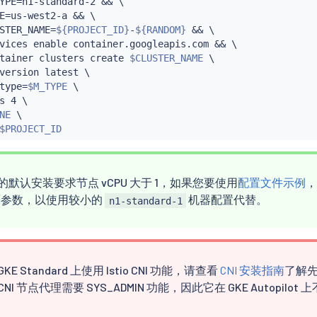
YPE
=
n1-standard-2 
&&
 \

E
=
us-west2-a 
&&
 \

STER_NAME
=
${PROJECT_ID}
-
${RANDOM}
&&
 \

vices 
enable
 container.googleapis.com 
&&
 \

tainer clusters create 
$CLUSTER_NAME
 \

version latest \

type
=
$M_TYPE
 \

s 4 \

NE
 \

$PROJECT_ID
io 的默认安装要求节点 vCPU 大于 1，如果您要使用
配置文件示例
，
参数，以使用较小的
机器配置代替。
n1-standard-1
KE Standard 上使用 Istio CNI 功能，请查看
CNI 安装指南
了解
CNI 节点代理需要 SYS_ADMIN 功能，因此它在 GKE Autopilot 上不
。