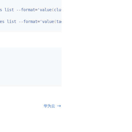
s list --format
=
'value
(
clusterIpv4Cidr
)
' 
|
sort
|
 uniq
)
es list --format
=
'value
(
tags.items.
[
0
]
)
' 
|
sort
|
 uniq
)
华为云