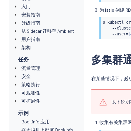
入门
为 Istio 
安装指南
升级指南
$ 
kubectl
 cr
    --cluste
从 Sidecar 迁移至 Ambient
    --user
=
$
用户指南
架构
多集群
任务
流量管理
安全
在某些情况下，必
策略执行
可观测性
可扩展性
以下说明
示例
Bookinfo 应用
收集有关集群
在虚拟机上部署 Bookinfo