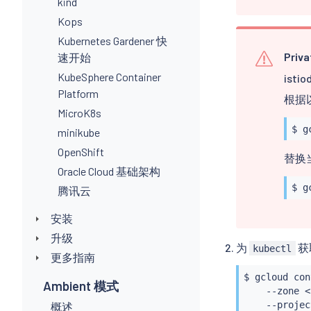
kind
Kops
Kubernetes Gardener 快
Priva
速开始
KubeSphere Container
ist
Platform
根据
MicroK8s
$ g
minikube
OpenShift
替换当
Oracle Cloud 基础架构
$ g
腾讯云
安装
升级
为
获
kubectl
更多指南
$ gcloud con
Ambient 模式
    --zone 
<
    --projec
概述