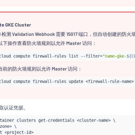
te GKE Cluster
iod 检测 Validation Webhook 需要 15017 端口，但自动
以下操作查看防火墙规则以允许 Master 访问：
cloud compute firewall-rules list --filter
=
"name~gke-
${C
前的防火墙规则以允许 Master 访问：
cloud compute firewall-rules update 
<
firewall-rule-name
>
取认证凭据。
tainer clusters get-credentials 
<
cluster-name
>
 \

zone
>
 \

t 
<
project-id
>