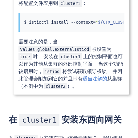
将配置文件应用到
：
cluster1
$ 
istioctl
install
 --context
=
"
${CTX_CLUSTER1}
"
需要注意的是，当
被设置为
values.global.externalIstiod
时， 安装在
上的控制平面也可
true
cluster1
以作为其他从集群的外部控制平面。 当这个功能
被启用时，
将尝试获取领导权锁， 并因
istiod
此管理会附加到它的并且带有
适当注解的
从集群
（本例中为
）。
cluster2
在
安装东西向网关
cluster1
在
中安装东西向流量专用网关，默认情况