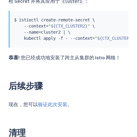
程 Secret 并将其应用于
：
cluster1
$ 
istioctl
 create-remote-secret \

    --context
=
"
${CTX_CLUSTER2}
"
 \

    --name
=
cluster2 
|
 \

kubectl
 apply -f - --context
=
"
${CTX_CLUSTER1}
"
恭喜!
您已经成功地安装了跨主从集群的 Istio 网格！
后续步骤
现在，您可以
验证此次安装
。
清理