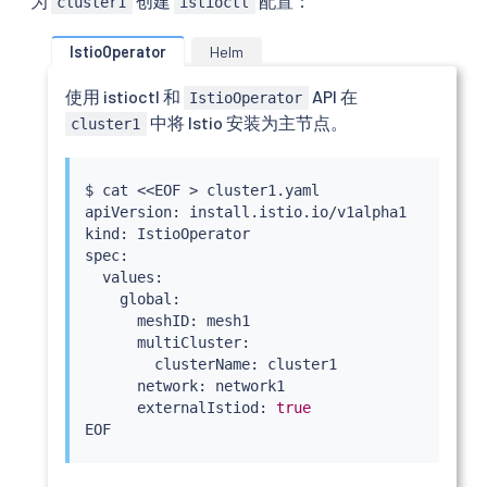
为
创建
配置：
cluster1
istioctl
IstioOperator
Helm
使用 istioctl 和
API 在
IstioOperator
中将 Istio 安装为主节点。
cluster1
$ 
cat
<<
EOF 
>
 cluster1.yaml

apiVersion: install.istio.io/v1alpha1

kind: IstioOperator

spec:

  values:

    global:

      meshID: mesh1

      multiCluster:

        clusterName: cluster1

      network: network1

      externalIstiod: 
true