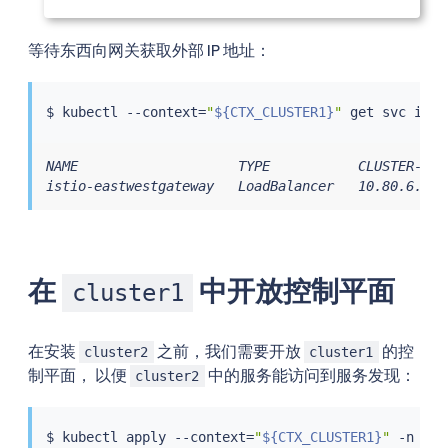
等待东西向网关获取外部 IP 地址：
$ 
kubectl
 --context
=
"
${CTX_CLUSTER1}
"
NAME                    TYPE           CLUSTER-IP 
istio-eastwestgateway   LoadBalancer   10.80.6.124
在
中开放控制平面
cluster1
在安装
之前，我们需要开放
的控
cluster2
cluster1
制平面， 以便
中的服务能访问到服务发现：
cluster2
$ 
kubectl
 apply --context
=
"
${CTX_CLUSTER1}
"
 -n ist