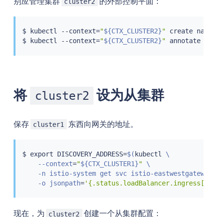
别应管理集群
的外部控制平面：
cluster2
$ 
kubectl
 --context
=
"
${CTX_CLUSTER2}
"
 create names
$ 
kubectl
 --context
=
"
${CTX_CLUSTER2}
"
 annotate nam
将
设为从集群
cluster2
保存
东西向网关的地址。
cluster1
$ 
export
 DISCOVERY_ADDRESS
=
$(
kubectl
 \

    --context
=
"
${CTX_CLUSTER1}
"
 \

    -n istio-system get svc istio-eastwestgateway \
    -o jsonpath
=
'{.status.loadBalancer.ingress[0].
现在，为
创建一个从集群配置：
cluster2