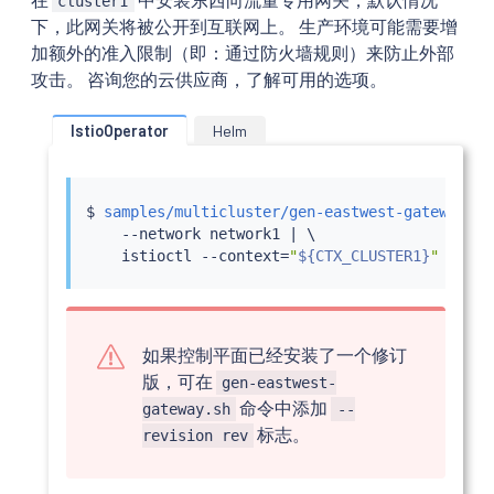
cluster1
下，此网关将被公开到互联网上。 生产环境可能需要增
加额外的准入限制（即：通过防火墙规则）来防止外部
攻击。 咨询您的云供应商，了解可用的选项。
IstioOperator
Helm
$ 
samples/multicluster/gen-eastwest-gateway.sh
    --network network1 
|
 \

istioctl
 --context
=
"
${CTX_CLUSTER1}
"
insta
如果控制平面已经安装了一个修订
版，可在
gen-eastwest-
命令中添加
gateway.sh
--
标志。
revision rev