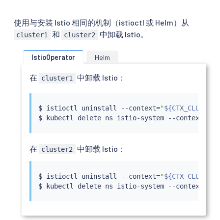
使用与安装 Istio 相同的机制（istioctl 或 Helm）从
和
中卸载 Istio。
cluster1
cluster2
IstioOperator
Helm
在
中卸载 Istio：
cluster1
$ 
istioctl
 uninstall --context
=
"
${CTX_CLUSTER1
$ 
kubectl
 delete ns istio-system --context
=
"
${
在
中卸载 Istio：
cluster2
$ 
istioctl
 uninstall --context
=
"
${CTX_CLUSTER2
$ 
kubectl
 delete ns istio-system --context
=
"
${