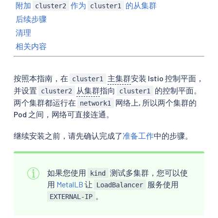
附加
作为
的从集群
cluster2
cluster1
后续步骤
清理
相关内容
按照本指南，在
主集群
安装 Istio 控制平面，
cluster1
并设置
从集群
指向
的控制平面。
cluster2
cluster1
两个集群都运行在
网络上, 所以两个集群的
network1
Pod 之间，网络可直接连通。
继续安装之前，请先确认完成了
准备工作
中的步骤。
如果您使用
测试多集群，您可以使
kind
用
MetalLB
让
服务使用
LoadBalancer
。
EXTERNAL-IP