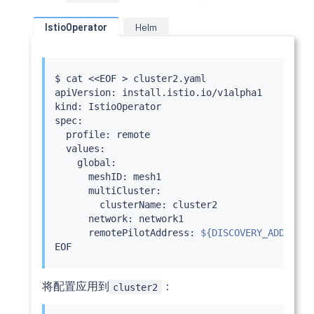
IstioOperator
Helm
$ 
cat
<<
EOF 
>
 cluster2.yaml

apiVersion: install.istio.io/v1alpha1

kind: IstioOperator

spec:

  profile: remote

  values:

    global:

      meshID: mesh1

      multiCluster:

        clusterName: cluster2

      network: network1

      remotePilotAddress: 
${DISCOVERY_ADDRESS}
将配置应用到
：
cluster2