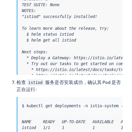
TEST SUITE: None

NOTES:

"istiod" successfully installed!

To learn more about the release, try:

  $ helm status istiod

  $ helm get all istiod

Next steps:

  * Deploy a Gateway: https://istio.io/latest/d
  * Try out our tasks to get started on common 
    * https://istio.io/latest/docs/tasks/traffi
    * https://istio.io/latest/docs/tasks/securi
    * https://istio.io/latest/docs/tasks/policy
检查
服务是否安装成功，确认其 Pod 是否
istiod
  * Review the list of actively supported relea
正在运行:
    * https://istio.io/latest/docs/releases/sup
    * https://istio.io/latest/news/security/

    * https://istio.io/latest/docs/ops/best-pra
$ 
kubectl
For further documentation see https://istio.io 
NAME     READY   UP-TO-DATE   AVAILABLE   AGE  
istiod   1/1     1            1           10m 
Tell us how your install/upgrade experience we