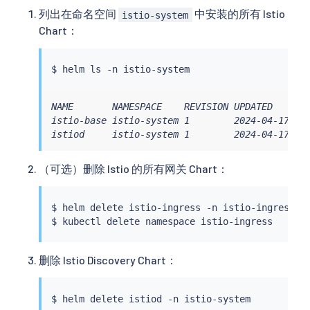
列出在命名空间
中安装的所有 Istio
istio-system
Chart：
$ 
helm
ls
NAME       NAMESPACE    REVISION UPDATED       
istio-base istio-system 1        2024-04-17 22:
istiod     istio-system 1        2024-04-17 22
（可选）删除 Istio 的所有网关 Chart：
$ 
helm
 delete istio-ingress -n istio-ingress

$ 
kubectl
删除 Istio Discovery Chart：
$ 
helm