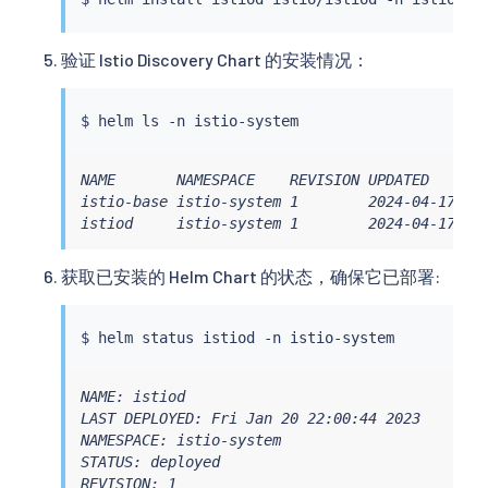
验证 Istio Discovery Chart 的安装情况：
$ 
helm
ls
NAME       NAMESPACE    REVISION UPDATED       
istio-base istio-system 1        2024-04-17 22:
istiod     istio-system 1        2024-04-17 22
获取已安装的 Helm Chart 的状态，确保它已部署:
$ 
helm
NAME: istiod

LAST DEPLOYED: Fri Jan 20 22:00:44 2023

NAMESPACE: istio-system

STATUS: deployed

REVISION: 1
