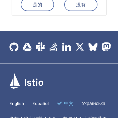
是的
没有
English
Español
中文
Українська