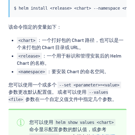
$ 
helm
install
<
release
>
<
chart
>
 --namespace 
<
name
该命令指定的变量如下：
：一个打好包的 Chart 路径，也可以是一
<chart>
个未打包的 Chart 目录或 URL。
：一个用于标识和管理安装后的 Helm
<release>
Chart 的名称。
：要安装 Chart 的命名空间。
<namespace>
您可以使用一个或多个
--set <parameter>=<value>
参数更改默认配置值。 或者可以使用
--values
参数在一个自定义值文件中指定几个参数。
<file>
您可以使用
helm show values <chart>
命令显示配置参数的默认值，或参考