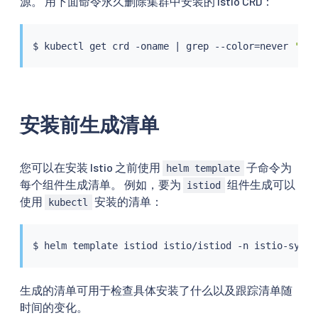
源。 用下面命令永久删除集群中安装的 Istio CRD：
$ 
kubectl
 get crd -oname 
|
grep
 --color
=
never 
'ist
安装前生成清单
您可以在安装 Istio 之前使用
子命令为
helm template
每个组件生成清单。 例如，要为
组件生成可以
istiod
使用
安装的清单：
kubectl
$ 
helm
 template istiod istio/istiod -n istio-syste
生成的清单可用于检查具体安装了什么以及跟踪清单随
时间的变化。