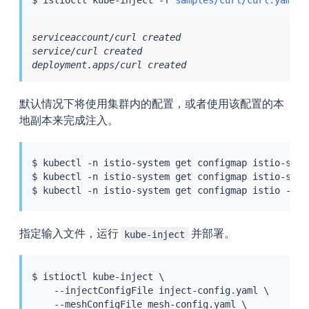
serviceaccount/curl created

service/curl created

deployment.apps/curl created
默认情况下将使用集群内的配置，或者使用该配置的本
地副本来完成注入。
$ 
kubectl
 -n istio-system get configmap istio-side
$ 
kubectl
 -n istio-system get configmap istio-side
$ 
kubectl
 -n istio-system get configmap istio -o
=
j
指定输入文件，运行
并部署。
kube-inject
$ 
istioctl
 kube-inject \

    --injectConfigFile inject-config.yaml \

    --meshConfigFile mesh-config.yaml \
