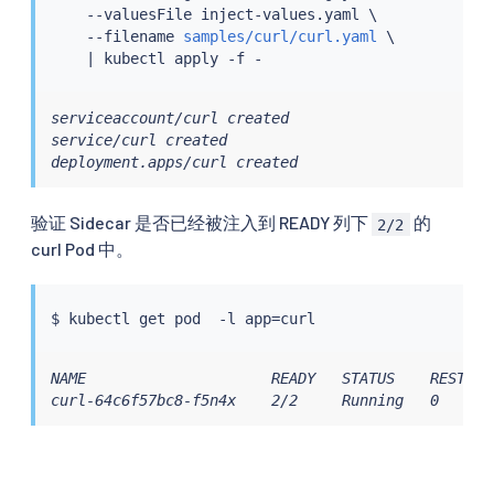
    --valuesFile inject-values.yaml \

    --filename 
samples/curl/curl.yaml
 \

|
kubectl
serviceaccount/curl created

service/curl created

deployment.apps/curl created
验证 Sidecar 是否已经被注入到 READY 列下
的
2/2
curl Pod 中。
$ 
kubectl
 get pod  -l app
=
NAME                     READY   STATUS    RESTARTS
curl-64c6f57bc8-f5n4x    2/2     Running   0      