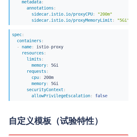
metadata
:
annotations
:
sidecar.istio.io/proxyCPU
:
"200m"
sidecar.istio.io/proxyMemoryLimit
:
"5Gi"
spec
:
containers
:
-
name
:
 istio
-
proxy

resources
:
limits
:
memory
:
 5Gi

requests
:
cpu
:
 200m

memory
:
 5Gi

securityContext
:
allowPrivilegeEscalation
:
false
自定义模板（试验特性）