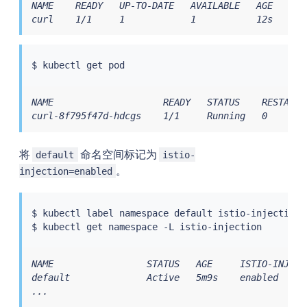
NAME    READY   UP-TO-DATE   AVAILABLE   AGE   CON
curl    1/1     1            1           12s   cur
$ 
kubectl
NAME                    READY   STATUS    RESTARTS 
curl-8f795f47d-hdcgs    1/1     Running   0       
将
命名空间标记为
default
istio-
。
injection=enabled
$ 
kubectl
 label namespace default istio-injection
=
$ 
kubectl
NAME                 STATUS   AGE     ISTIO-INJECTI
default              Active   5m9s    enabled

...