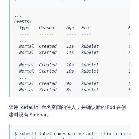
...

Events:

  Type    Reason     Age   From               Messa
  ----    ------     ----  ----               -----
  ...

  Normal  Created    11s   kubelet            Crea
  Normal  Started    11s   kubelet            Star
  ...

  Normal  Created    10s   kubelet            Creat
  Normal  Started    10s   kubelet            Start
  ...

  Normal  Created    9s    kubelet            Crea
  Normal  Started    8s    kubelet            Star
禁用
命名空间的注入，并确认新的 Pod 在创
default
建时没有 Sidecar。
$ 
kubectl
 label namespace default istio-injection-
