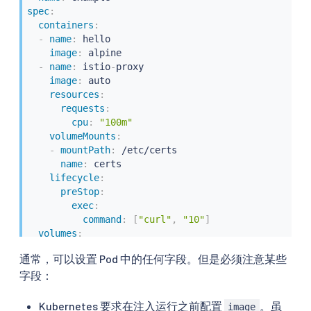
spec
:
containers
:
-
name
:
 hello

image
:
 alpine

-
name
:
 istio
-
proxy

image
:
 auto

resources
:
requests
:
cpu
:
"100m"
volumeMounts
:
-
mountPath
:
 /etc/certs

name
:
 certs

lifecycle
:
preStop
:
exec
:
command
:
[
"curl"
,
"10"
]
volumes
:
-
name
:
 certs

通常，可以设置 Pod 中的任何字段。但是必须注意某些
secret
:
字段：
secretName
:
 istio
-
certs
Kubernetes 要求在注入运行之前配置
。虽
image