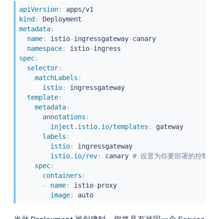
apiVersion
:
kind
:
metadata
:
name
:
 istio
-
ingressgateway
-
canary

namespace
:
 istio
-
spec
:
selector
:
matchLabels
:
istio
:
 ingressgateway

template
:
metadata
:
annotations
:
inject.istio.io/templates
:
 gateway

labels
:
istio
:
 ingressgateway

istio.io/rev
:
 canary 
# 设置为你要部署的控制平
spec
:
containers
:
-
name
:
 istio
-
proxy

image
:
 auto
当此 Deployment 被创建时，您将具有被同一个 Service