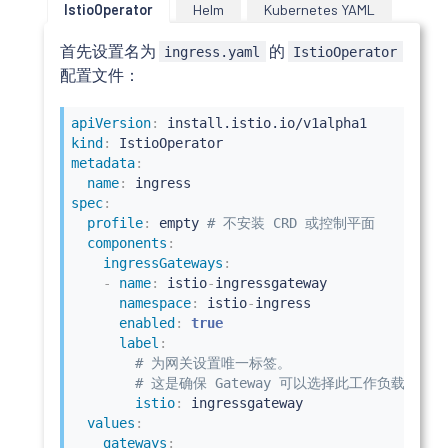
IstioOperator
Helm
Kubernetes YAML
首先设置名为
的
ingress.yaml
IstioOperator
配置文件：
apiVersion
:
kind
:
metadata
:
name
:
spec
:
profile
:
 empty 
# 不安装 CRD 或控制平面
components
:
ingressGateways
:
-
name
:
 istio
-
ingressgateway

namespace
:
 istio
-
ingress

enabled
:
true
label
:
# 为网关设置唯一标签。
# 这是确保 Gateway 可以选择此工作负载所必
istio
:
 ingressgateway

values
:
gateways
: