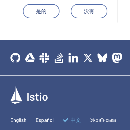
是的
没有
English
Español
中文
Українська