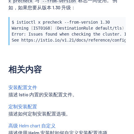
与
标志一同使用。 例
x precheck
--from-version
如，如果您要从版本 1.30 升级：
$ 
istioctl
 x precheck --from-version 1.30

Warning 
[
IST0168
]
(
DestinationRule default/tls
)
 The
Error: Issues found when checking the cluster. Isti
See https://istio.io/v1.21/docs/reference/config/an
相关内容
安装配置文件
描述 Istio 内置的安装配置文件。
定制安装配置
描述如何定制安装配置选项。
高级 Helm chart 自定义
描述使用 Helm 安装时如何自定义安装配置选项。