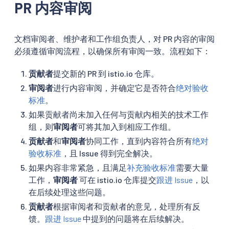
PR 内容审阅
文档审阅者、维护者和工作组负责人，对 PR 内容的审阅
必须遵循审阅流程，以确保所有审阅一致。流程如下：
贡献者
提交新的 PR 到 istio.io 仓库。
审阅者
进行内容审阅，并确定它是否符合
绝对验收
标准
。
如果贡献者尚未加入任何与贡献内相关的技术工作
组，则
审阅者
可将其加入到相应工作组。
贡献者
和
审阅者
协同工作，直到内容符合所有
绝对
验收标准
，且 Issue 得到完全解决。
如果内容非常紧急，且满足
补充验收标准
需要大量
工作，
审阅者
可在 istio.io 仓库提交
跟进 Issue
，以
在后续处理这些问题。
贡献者
根据审阅者和贡献者的意见，处理所有反
馈。
跟进 Issue
中提到的问题将在后续解决。