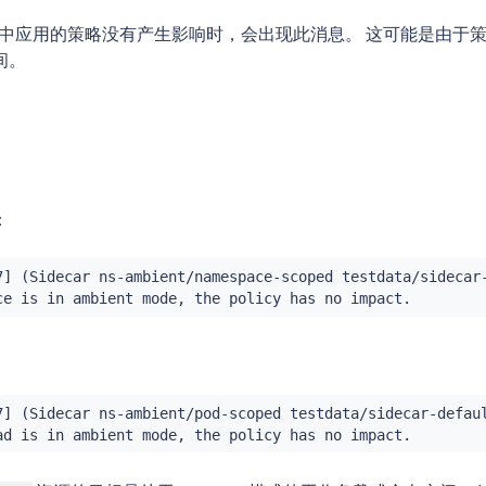
服务网格中应用的策略没有产生影响时，会出现此消息。 这可能是由
间。
：
7] (Sidecar ns-ambient/namespace-scoped testdata/sidecar-
ce is in ambient mode, the policy has no impact.
7] (Sidecar ns-ambient/pod-scoped testdata/sidecar-defaul
ad is in ambient mode, the policy has no impact.