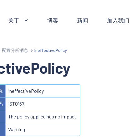
关于
博客
新闻
加入我们
配置分析消息
IneffectivePolicy
ctivePolicy
称
IneffectivePolicy
码
IST0167
The policy applied has no impact.
Warning