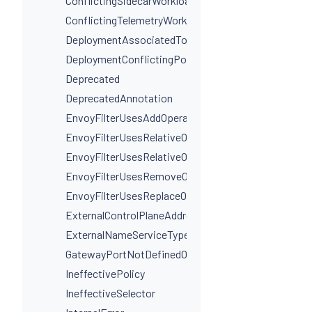
ConflictingSidecarWorkloadSelectors
ConflictingTelemetryWorkloadSelectors
DeploymentAssociatedToMultipleServices
DeploymentConflictingPorts
Deprecated
DeprecatedAnnotation
EnvoyFilterUsesAddOperationIncorrectly
EnvoyFilterUsesRelativeOperation
EnvoyFilterUsesRelativeOperationWithProxyVersion
EnvoyFilterUsesRemoveOperationIncorrectly
EnvoyFilterUsesReplaceOperationIncorrectly
ExternalControlPlaneAddressIsNotAHostname
ExternalNameServiceTypeInvalidPortName
GatewayPortNotDefinedOnService
IneffectivePolicy
IneffectiveSelector