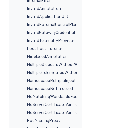
InternalError
InvalidAnnotation
InvalidApplicationUID
InvalidExternalControlPlaneConfig
InvalidGatewayCredential
InvalidTelemetryProvider
LocalhostListener
MisplacedAnnotation
MultipleSidecarsWithoutWorkloadSelectors
MultipleTelemetriesWithoutWorkloadSelectors
NamespaceMultipleInjectionLabels
NamespaceNotInjected
NoMatchingWorkloadsFound
NoServerCertificateVerificationDestinationLevel
NoServerCertificateVerificationPortLevel
PodMissingProxy