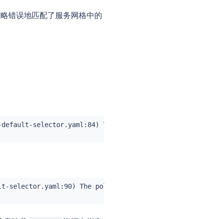
于策略错误地匹配了服务网格中的
default-selector.yaml:84) The policy has no

t-selector.yaml:90) The policy has no impact:
