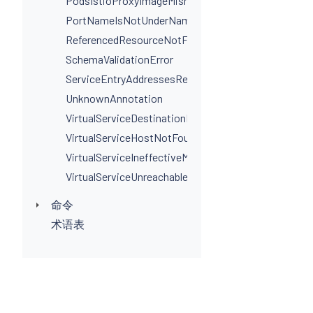
PodsIstioProxyImageMismatchInNamespace
PortNameIsNotUnderNamingConvention
ReferencedResourceNotFound
SchemaValidationError
ServiceEntryAddressesRequired
UnknownAnnotation
VirtualServiceDestinationPortSelectorRequired
VirtualServiceHostNotFoundInGateway
VirtualServiceIneffectiveMatch
VirtualServiceUnreachableRule
命令
术语表