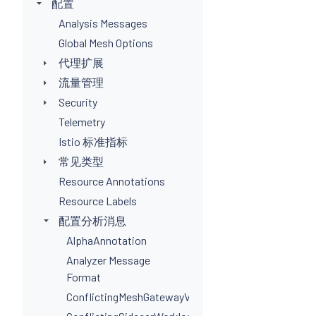
配置
Analysis Messages
Global Mesh Options
代理扩展
流量管理
Security
Telemetry
Istio 标准指标
常见类型
Resource Annotations
Resource Labels
配置分析消息
AlphaAnnotation
Analyzer Message
Format
ConflictingMeshGatewayVirtualServiceHosts