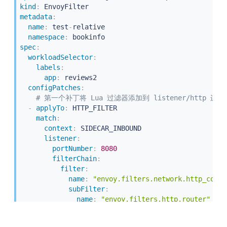
kind
:
metadata
:
name
:
 test
-
relative

namespace
:
spec
:
workloadSelector
:
labels
:
app
:
 reviews2

configPatches
:
# 第一个补丁将 Lua 过滤器添加到 listener/http 连
-
applyTo
:
 HTTP_FILTER

match
:
context
:
 SIDECAR_INBOUND

listener
:
portNumber
:
8080
filterChain
:
filter
:
name
:
"envoy.filters.network.http_conne
subFilter
:
name
:
"envoy.filters.http.router"
patch
:
operation
:
 INSERT_BEFORE
