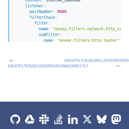
listener
:
portNumber
:
8080
filterChain
:
filter
:
name
:
"envoy.filters.network.http_conne
subFilter
:
name
:
"envoy.filters.http.router"
patch
:
operation
:
 INSERT_FIRST

value
:
# Lua 过滤器规范
ENVOYFILTERUSESRELATIVEOPERATI
name
:
 envoy.lua

ENVOYFILTERUSESADDOPERATIONINCORRECTLY
typed_config
:
"@type"
:
"type.googleapis.com/envoy.exten
inlineCode
:
|
            function envoy_on_request(request_handle
              -- Make an HTTP call to an upstream h
              local headers, body = request_handle:h
               "lua_cluster",

               {

                [":method"] = "POST",

                [":path"] = "/acl",

                [":authority"] = "internal.org.net"
