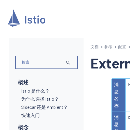
文档
参考
配置
Exter
概述
消
Istio 是什么？
息
名
为什么选择 Istio？
称
Sidecar 还是 Ambient？
快速入门
消
息
概念