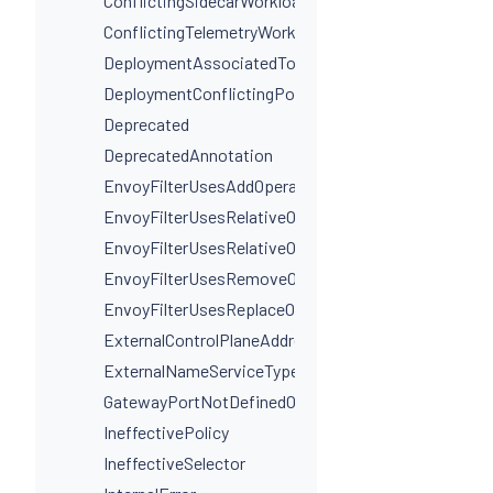
ConflictingSidecarWorkloadSelectors
ConflictingTelemetryWorkloadSelectors
DeploymentAssociatedToMultipleServices
DeploymentConflictingPorts
Deprecated
DeprecatedAnnotation
EnvoyFilterUsesAddOperationIncorrectly
EnvoyFilterUsesRelativeOperation
EnvoyFilterUsesRelativeOperationWithProxyVersion
EnvoyFilterUsesRemoveOperationIncorrectly
EnvoyFilterUsesReplaceOperationIncorrectly
ExternalControlPlaneAddressIsNotAHostname
ExternalNameServiceTypeInvalidPortName
GatewayPortNotDefinedOnService
IneffectivePolicy
IneffectiveSelector