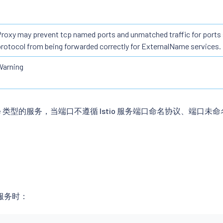
roxy may prevent tcp named ports and unmatched traffic for ports
rotocol from being forwarded correctly for ExternalName services.
Warning
Name 类型的服务，当端口不遵循 Istio 服务端口命名协议、端口未
服务时：