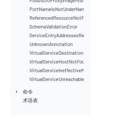
PodsIstioProxyImageMismatchInNamespace
PortNameIsNotUnderNamingConvention
ReferencedResourceNotFound
SchemaValidationError
ServiceEntryAddressesRequired
UnknownAnnotation
VirtualServiceDestinationPortSelectorRequired
VirtualServiceHostNotFoundInGateway
VirtualServiceIneffectiveMatch
VirtualServiceUnreachableRule
命令
术语表