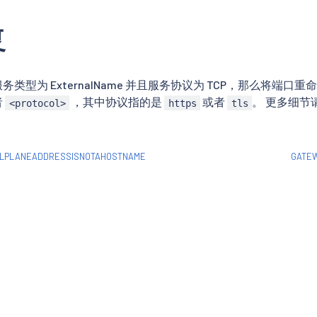
复
类型为 ExternalName 并且服务协议为 TCP，那么将端口重
者
，其中协议指的是
或者
。 更多细节
<protocol>
https
tls
LPLANEADDRESSISNOTAHOSTNAME
GATE