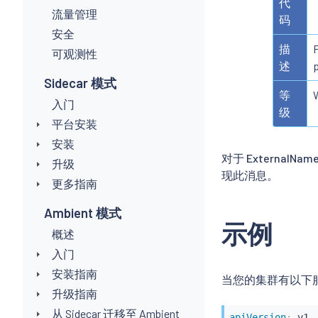
代
流量管理
码
安全
描
P
可观测性
述
p
Sidecar 模式
等
入门
级
平台安装
安装
对于 External
升级
现此消息。
更多指南
Ambient 模式
示例
概述
入门
安装指南
当您的集群有以下
升级指南
从 Sidecar 迁移至 Ambient
apiVersion
: