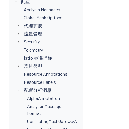
配置
Analysis Messages
Global Mesh Options
代理扩展
流量管理
Security
Telemetry
Istio 标准指标
常见类型
Resource Annotations
Resource Labels
配置分析消息
AlphaAnnotation
Analyzer Message
Format
ConflictingMeshGatewayVirtualServiceHosts