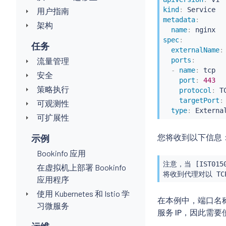
kind
:
用户指南
metadata
:
架构
name
:
spec
:
任务
externalName
:
流量管理
ports
:
-
name
:
 tcp

安全
port
:
443
策略执行
protocol
:
 TC
targetPort
:
可观测性
type
:
 Externa
可扩展性
您将收到以下信息
示例
Bookinfo 应用
注意，当 [IST0150
在虚拟机上部署 Bookinfo
将收到代理对以 T
应用程序
使用 Kubernetes 和 Istio 学
在本例中，端口名
习微服务
服务 IP，因此需要