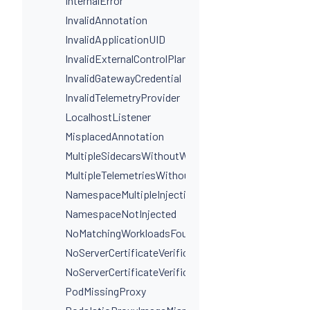
InternalError
InvalidAnnotation
InvalidApplicationUID
InvalidExternalControlPlaneConfig
InvalidGatewayCredential
InvalidTelemetryProvider
LocalhostListener
MisplacedAnnotation
MultipleSidecarsWithoutWorkloadSelectors
MultipleTelemetriesWithoutWorkloadSelectors
NamespaceMultipleInjectionLabels
NamespaceNotInjected
NoMatchingWorkloadsFound
NoServerCertificateVerificationDestinationLevel
NoServerCertificateVerificationPortLevel
PodMissingProxy