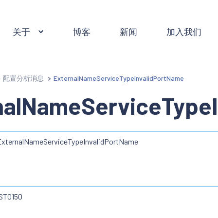
关于
博客
新闻
加入我们
配置分析消息
ExternalNameServiceTypeInvalidPortName
nalNameServiceTypeI
ExternalNameServiceTypeInvalidPortName
IST0150