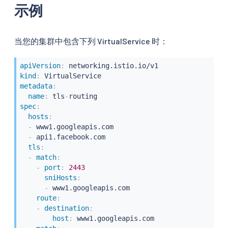
示例
当您的集群中包含下列 VirtualService 时：
apiVersion
:
kind
:
metadata
:
name
:
 tls
-
spec
:
hosts
:
-
 www1.googleapis.com

-
 api1.facebook.com

tls
:
-
match
:
-
port
:
2443
sniHosts
:
-
 www1.googleapis.com

route
:
-
destination
:
host
:
 www1.googleapis.com
