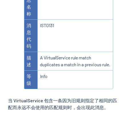
名
称
消
IST0131
息
代
码
描
A VirtualService rule match
述
duplicates a match in a previous rule.
等
Info
级
当 VirtualService 包含一条因为旧规则指定了相同的匹
配而永远不会使用的匹配规则时，会出现此消息。