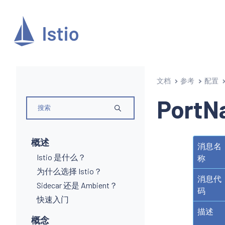
文档
参考
配置
PortN
概述
消息名
Istio 是什么？
称
为什么选择 Istio？
消息代
Sidecar 还是 Ambient？
码
快速入门
描述
概念