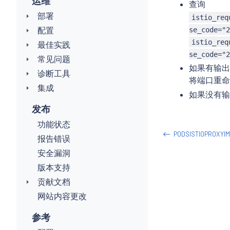
运维
查询
部署
istio_req
配置
se_code="2
istio_req
最佳实践
se_code="2
常见问题
如果有输
诊断工具
将端口重
集成
如果没有输
发布
功能状态
PODSISTIOPROXYI
报告错误
安全漏洞
版本支持
贡献文档
网站内容更改
参考