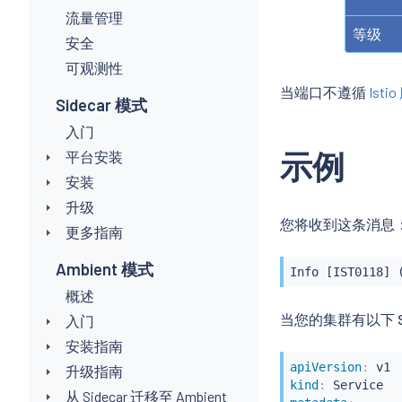
流量管理
等级
安全
可观测性
当端口不遵循
Ist
Sidecar 模式
入门
示例
平台安装
安装
升级
您将收到这条消息
更多指南
Ambient 模式
Info [IST0118] 
概述
当您的集群有以下 Se
入门
安装指南
apiVersion
:
升级指南
kind
:
从 Sidecar 迁移至 Ambient