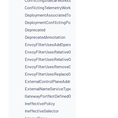
ConflictingSidecarWorkloadSelectors
ConflictingTelemetryWorkloadSelectors
DeploymentAssociatedToMultipleServices
DeploymentConflictingPorts
Deprecated
DeprecatedAnnotation
EnvoyFilterUsesAddOperationIncorrectly
EnvoyFilterUsesRelativeOperation
EnvoyFilterUsesRelativeOperationWithProxyVersion
EnvoyFilterUsesRemoveOperationIncorrectly
EnvoyFilterUsesReplaceOperationIncorrectly
ExternalControlPlaneAddressIsNotAHostname
ExternalNameServiceTypeInvalidPortName
GatewayPortNotDefinedOnService
IneffectivePolicy
IneffectiveSelector