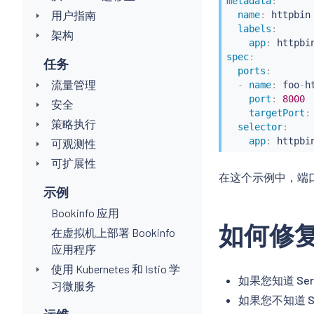
metadata
:
用户指南
name
:
 httpbin

labels
:
架构
app
:
spec
:
任务
ports
:
流量管理
-
name
:
 foo
-
ht
port
:
8000
安全
targetPort
:
策略执行
selector
:
app
:
 httpbi
可观测性
可扩展性
在这个示例中，端
示例
Bookinfo 应用
如何修
在虚拟机上部署 Bookinfo
应用程序
使用 Kubernetes 和 Istio 学
如果您知道 Se
习微服务
如果您不知道 S