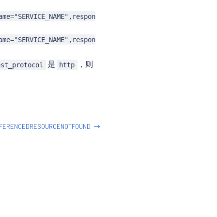
ame="SERVICE_NAME",respon
ame="SERVICE_NAME",respon
是
，则
est_protocol
http
FERENCEDRESOURCENOTFOUND