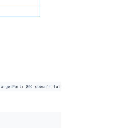
targetPort: 80) doesn't follow the naming convention of 