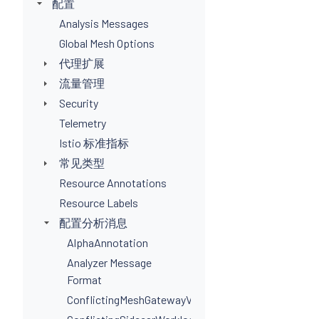
配置
Analysis Messages
Global Mesh Options
代理扩展
流量管理
Security
Telemetry
Istio 标准指标
常见类型
Resource Annotations
Resource Labels
配置分析消息
AlphaAnnotation
Analyzer Message
Format
ConflictingMeshGatewayVirtualServiceHosts