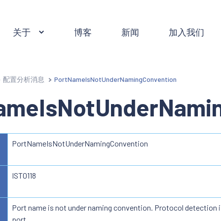
关于
博客
新闻
加入我们
配置分析消息
PortNameIsNotUnderNamingConvention
ameIsNotUnderNamin
PortNameIsNotUnderNamingConvention
IST0118
Port name is not under naming convention. Protocol detection i
port.