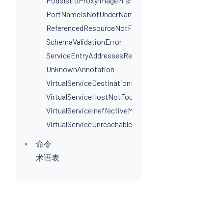
PodsIstioProxyImageMismatchInNamespace
PortNameIsNotUnderNamingConvention
ReferencedResourceNotFound
SchemaValidationError
ServiceEntryAddressesRequired
UnknownAnnotation
VirtualServiceDestinationPortSelectorRequired
VirtualServiceHostNotFoundInGateway
VirtualServiceIneffectiveMatch
VirtualServiceUnreachableRule
命令
术语表