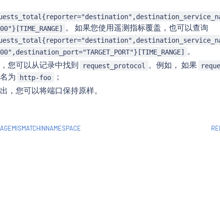
uests_total{reporter="destination",destination_service_n
。 如果您使用遥测指标覆盖，也可以查询
00"}[TIME_RANGE]
uests_total{reporter="destination",destination_service_n
。
00",destination_port="TARGET_PORT"}[TIME_RANGE]
出，您可以从记录中找到
。例如， 如果
request_protocol
requ
命名为
；
http-foo
出，您可以将端口保持原样。
MAGEMISMATCHINNAMESPACE
RE