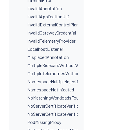
InternalError
InvalidAnnotation
InvalidApplicationUID
InvalidExternalControlPlaneConfig
InvalidGatewayCredential
InvalidTelemetryProvider
LocalhostListener
MisplacedAnnotation
MultipleSidecarsWithoutWorkloadSelectors
MultipleTelemetriesWithoutWorkloadSelectors
NamespaceMultipleInjectionLabels
NamespaceNotInjected
NoMatchingWorkloadsFound
NoServerCertificateVerificationDestinationLevel
NoServerCertificateVerificationPortLevel
PodMissingProxy