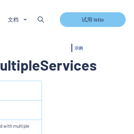
文档
试用 Istio
示例
ltipleServices
d with multiple