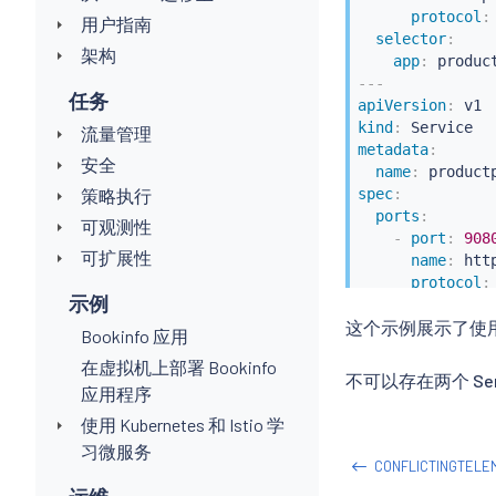
protocol
:
用户指南
selector
:
架构
app
:
---
任务
apiVersion
:
kind
:
流量管理
metadata
:
安全
name
:
 product
策略执行
spec
:
ports
:
可观测性
-
port
:
908
可扩展性
name
:
 http
protocol
:
示例
selector
:
这个示例展示了使用 H
app
:
 produc
Bookinfo 应用
在虚拟机上部署 Bookinfo
不可以存在两个 Se
应用程序
使用 Kubernetes 和 Istio 学
习微服务
CONFLICTINGTEL