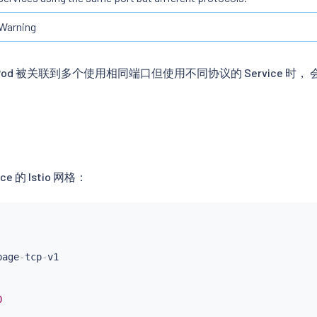
Warning
t 的 Pod 被关联到多个使用相同端口但使用不同协议的 Service 时
e 的 Istio 网格：
page
-
tcp
-
0