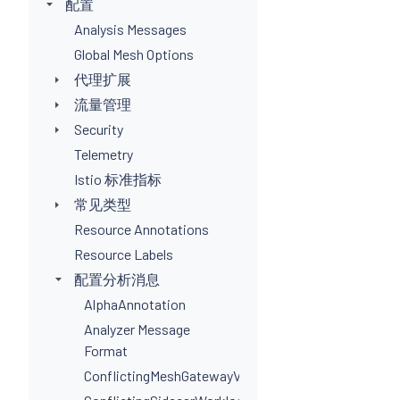
配置
Analysis Messages
Global Mesh Options
代理扩展
流量管理
Security
Telemetry
Istio 标准指标
常见类型
Resource Annotations
Resource Labels
配置分析消息
AlphaAnnotation
Analyzer Message
Format
ConflictingMeshGatewayVirtualServiceHosts