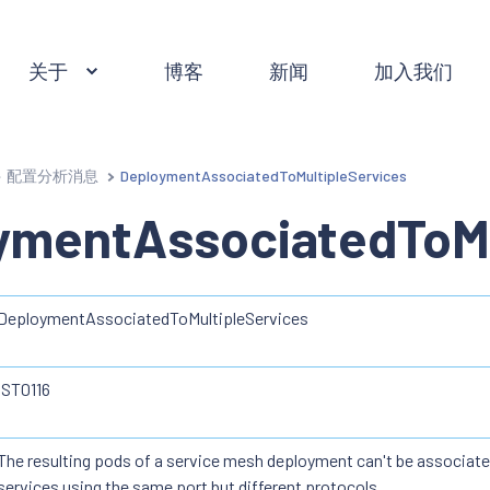
关于
博客
新闻
加入我们
配置分析消息
DeploymentAssociatedToMultipleServices
ymentAssociatedToMu
DeploymentAssociatedToMultipleServices
IST0116
The resulting pods of a service mesh deployment can't be associate
services using the same port but different protocols.