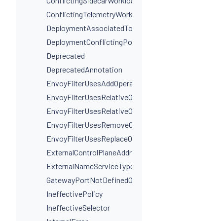
ConflictingSidecarWorkloadSelectors
ConflictingTelemetryWorkloadSelectors
DeploymentAssociatedToMultipleServices
DeploymentConflictingPorts
Deprecated
DeprecatedAnnotation
EnvoyFilterUsesAddOperationIncorrectly
EnvoyFilterUsesRelativeOperation
EnvoyFilterUsesRelativeOperationWithProxyVersion
EnvoyFilterUsesRemoveOperationIncorrectly
EnvoyFilterUsesReplaceOperationIncorrectly
ExternalControlPlaneAddressIsNotAHostname
ExternalNameServiceTypeInvalidPortName
GatewayPortNotDefinedOnService
IneffectivePolicy
IneffectiveSelector