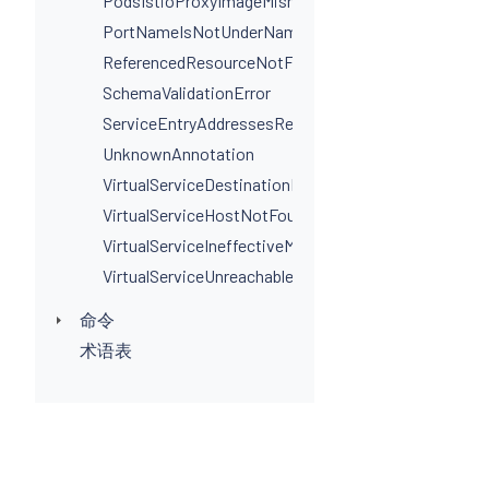
PodsIstioProxyImageMismatchInNamespace
PortNameIsNotUnderNamingConvention
ReferencedResourceNotFound
SchemaValidationError
ServiceEntryAddressesRequired
UnknownAnnotation
VirtualServiceDestinationPortSelectorRequired
VirtualServiceHostNotFoundInGateway
VirtualServiceIneffectiveMatch
VirtualServiceUnreachableRule
命令
术语表