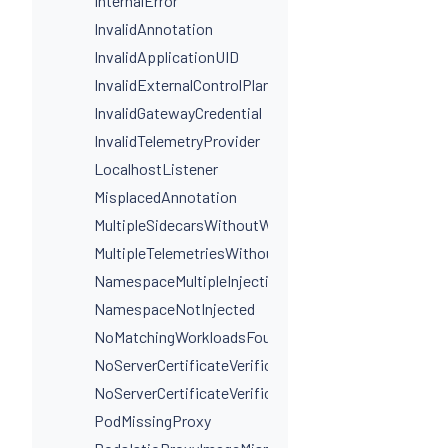
InternalError
InvalidAnnotation
InvalidApplicationUID
InvalidExternalControlPlaneConfig
InvalidGatewayCredential
InvalidTelemetryProvider
LocalhostListener
MisplacedAnnotation
MultipleSidecarsWithoutWorkloadSelectors
MultipleTelemetriesWithoutWorkloadSelectors
NamespaceMultipleInjectionLabels
NamespaceNotInjected
NoMatchingWorkloadsFound
NoServerCertificateVerificationDestinationLevel
NoServerCertificateVerificationPortLevel
PodMissingProxy