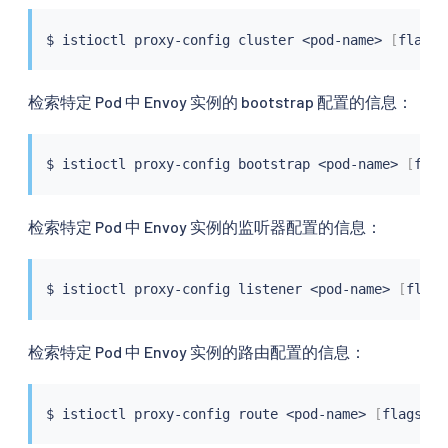
$ 
istioctl
 proxy-config cluster 
<
pod-name
>
[
flags
]
检索特定 Pod 中 Envoy 实例的 bootstrap 配置的信息：
$ 
istioctl
 proxy-config bootstrap 
<
pod-name
>
[
flag
检索特定 Pod 中 Envoy 实例的监听器配置的信息：
$ 
istioctl
 proxy-config listener 
<
pod-name
>
[
flags
检索特定 Pod 中 Envoy 实例的路由配置的信息：
$ 
istioctl
 proxy-config route 
<
pod-name
>
[
flags
]