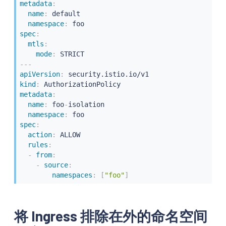
metadata
:
name
:
 default

namespace
:
spec
:
mtls
:
mode
:
---
apiVersion
:
kind
:
metadata
:
name
:
 foo
-
isolation

namespace
:
spec
:
action
:
 ALLOW

rules
:
-
from
:
-
source
:
namespaces
:
[
"foo"
]
将 Ingress 排除在外的命名空间