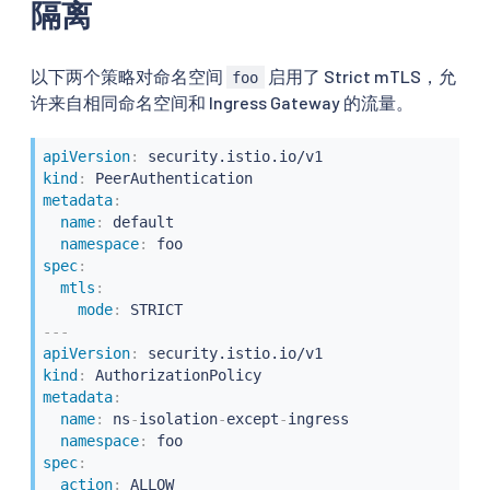
隔离
以下两个策略对命名空间
启用了 Strict mTLS，允
foo
许来自相同命名空间和 Ingress Gateway 的流量。
apiVersion
:
kind
:
metadata
:
name
:
 default

namespace
:
spec
:
mtls
:
mode
:
---
apiVersion
:
kind
:
metadata
:
name
:
 ns
-
isolation
-
except
-
ingress

namespace
:
spec
:
action
:
 ALLOW
