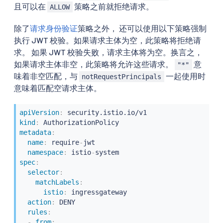
且可以在
策略之前就拒绝请求。
ALLOW
除了
请求身份验证
策略之外， 还可以使用以下策略强制
执行 JWT 校验。如果请求主体为空，此策略将拒绝请
求。 如果 JWT 校验失败，请求主体将为空。换言之，
如果请求主体非空，此策略将允许这些请求。
意
"*"
味着非空匹配，与
一起使用时
notRequestPrincipals
意味着匹配空请求主体。
apiVersion
:
kind
:
metadata
:
name
:
 require
-
jwt

namespace
:
 istio
-
spec
:
selector
:
matchLabels
:
istio
:
 ingressgateway

action
:
 DENY

rules
:
-
from
: