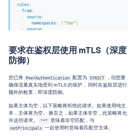
rules
:
-
from
:
-
source
:
namespaces
:
[
"foo"
]
-
source
:
principals
:
[
"cluster.local/ns/istio-system
要求在鉴权层使用 mTLS（深度
防御）
您已将
配置为
，但想要
PeerAuthentication
STRICT
确保流量真实地受到 mTLS 的保护， 同时在鉴权层进行
额外的检查，即深度防御。
如果主体为空，以下策略将拒绝此请求。如果使用纯文
本，主体将为空。 换言之，如果主体非空，此策略将允
许这些请求。
意味着非空匹配，与
"*"
一起使用时意味着匹配空主体。
notPrincipals