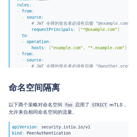
rules
:
-
from
:
-
source
:
# JWT 令牌的签名者必须有后缀 "@example.com"
requestPrincipals
:
[
"*@example.com"
]
to
:
-
operation
:
hosts
:
[
"example.com"
,
"*.example.com"
]
-
from
:
-
source
:
# JWT 令牌的签名者必须有后缀 "@another.org"
requestPrincipals
:
[
"*@another.org"
]
to
:
命名空间隔离
-
operation
:
hosts
:
[
".another.org"
,
"*.another.org"
]
以下两个策略对命名空间
启用了
mTLS，
foo
STRICT
允许来自相同命名空间的流量。
apiVersion
:
kind
: