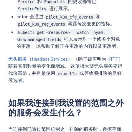
和
的更改都将已
Service
Endpoints
进行展示。
ServiceEntry
Istiod 会通过
和
pilot_k8s_cfg_events
暴露每次变更的指标。
pilot_k8s_reg_events
kubectl get <resource> --watch -oyaml --
可以展示对一个或多个对象
show-managed-fields
的更改， 以帮助了解正在更改的内容以及更改者。
无头服务（Headless Services）
（除了被声明为
HTTP
）
随着实例数量的变化而增减。 这使得大型无头服务变得
代价高昂，并且是使用
或等效项排除的良好
exportTo
候选者。
如果我连接到我设置的范围之外
的服务会发生什么？
当连接到已通过范围机制之一排除的服务时，数据平面