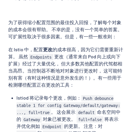
为了获得缩小配置范围的最佳投入回报，了解每个对象
的成本会很有帮助。 不幸的是，没有一个简单的答案。
可扩展性取决于很多因素。但是，有一些一般准则：
在 Istio 中，配置
更改
的成本很高，因为它们需要重新计
算。 虽然
更改（通常来自 Pod 向上或向下
Endpoints
扩展）经过了大量优化， 但大多数其他配置的代驾都相
当高昂。当控制器不断地对对象进行更改时， 这可能特
别有害（有时这种情况是意外发生的！）。有一些用于
检测哪些配置正在更改的工具：
Istiod 将记录每个更改，例如：
Push debounce
stable 1 for config Gateway/default/gateway:
。 这会展示
命名空间中
..., full=true
default
的
对象已被更改。
将表示
Gateway
full=false
并优化例如
的更新。 注意：对
Endpoint