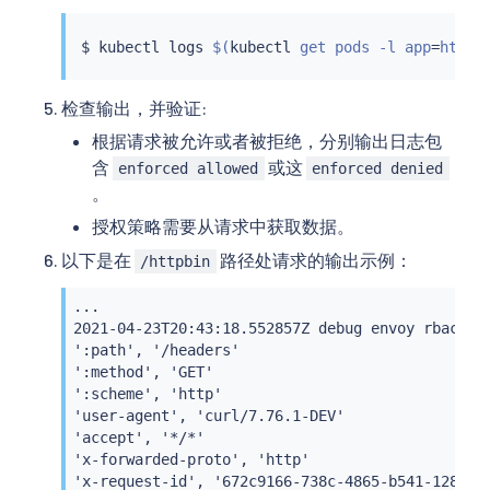
$ 
kubectl
 logs 
$(
kubectl
 get pods -l app
=
httpb
检查输出，并验证:
根据请求被允许或者被拒绝，分别输出日志包
含
或这
enforced allowed
enforced denied
。
授权策略需要从请求中获取数据。
以下是在
路径处请求的输出示例：
/httpbin
...

2021-04-23T20:43:18.552857Z debug envoy rbac ch
':path', '/headers'

':method', 'GET'

':scheme', 'http'

'user-agent', 'curl/7.76.1-DEV'

'accept', '*/*'

'x-forwarded-proto', 'http'

'x-request-id', '672c9166-738c-4865-b541-128259c