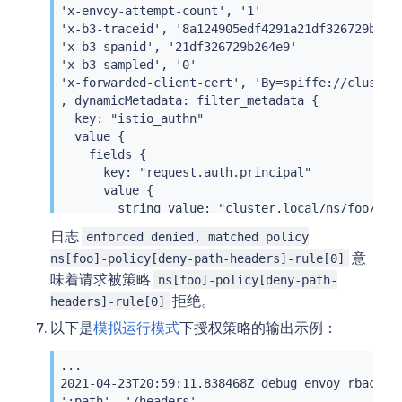
'x-envoy-attempt-count', '1'

'x-b3-traceid', '8a124905edf4291a21df326729b264e
'x-b3-spanid', '21df326729b264e9'

'x-b3-sampled', '0'

'x-forwarded-client-cert', 'By=spiffe://cluster
, dynamicMetadata: filter_metadata {

  key: "istio_authn"

  value {

    fields {

      key: "request.auth.principal"

      value {

        string_value: "cluster.local/ns/foo/sa/c
      }

日志
enforced denied, matched policy
    }

意
ns[foo]-policy[deny-path-headers]-rule[0]
    fields {

味着请求被策略
ns[foo]-policy[deny-path-
      key: "source.namespace"

      value {

拒绝。
headers]-rule[0]
        string_value: "foo"

以下是
模拟运行模式
下授权策略的输出示例：
      }

    }

...

    fields {

2021-04-23T20:59:11.838468Z debug envoy rbac ch
      key: "source.principal"

':path', '/headers'
