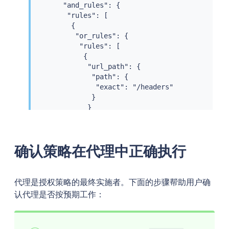
       "and_rules": {

        "rules": [

         {

          "or_rules": {

           "rules": [

            {

             "url_path": {

              "path": {

               "exact": "/headers"

              }

             }

            }

           ]

          }

确认策略在代理中正确执行
         }

        ]

       }

      }

代理是授权策略的最终实施者。下面的步骤帮助用户确
     ],

认代理是否按预期工作：
     "principals": [

      {

       "and_ids": {
