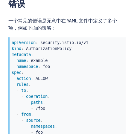
                                               
错误
                                               
                                               
                                               
一个常见的错误是无意中在 YAML 文件中定义了多个
                                               
项，例如下面的策略：
                                            }

                                        }

                                    ]

apiVersion
:
                                }

kind
:
                            },

metadata
:
<redacted>
name
:
 example

namespace
:
spec
:
action
:
 ALLOW

rules
:
-
to
:
-
operation
:
paths
:
-
 /foo

-
from
:
-
source
:
namespaces
:
-
 foo