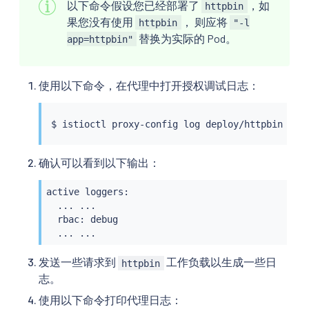
        "ids": [

以下命令假设您已经部署了
，如
httpbin
         {

果您没有使用
， 则应将
httpbin
"-l
          "any": true

替换为实际的 Pod。
app=httpbin"
         }

        ]

       }

使用以下命令，在代理中打开授权调试日志：
      }

     ]

    }

$ 
istioctl
 proxy-config log deploy/httpbin --l
   }

  },

  "shadow_rules_stat_prefix": "istio_dry_run_all
确认可以看到以下输出：
 }

},
active loggers:

  ... ...

  rbac: debug

  ... ...
发送一些请求到
工作负载以生成一些日
httpbin
志。
使用以下命令打印代理日志：