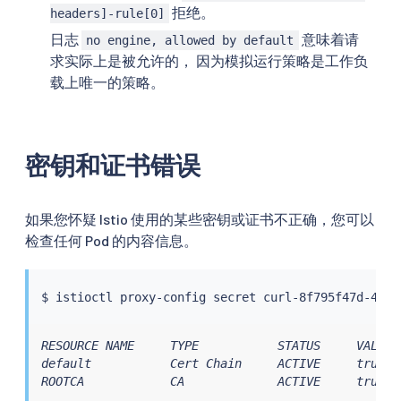
      value {

拒绝。
headers]-rule[0]
        string_value: "foo"

日志
意味着请
no engine, allowed by default
      }

求实际上是被允许的， 因为模拟运行策略是工作负
    }

载上唯一的策略。
    fields {

      key: "source.principal"

      value {

        string_value: "cluster.local/ns/foo/sa/c
      }

密钥和证书错误
    }

    fields {

      key: "source.user"

如果您怀疑 Istio 使用的某些密钥或证书不正确，您可以
      value {

检查任何 Pod 的内容信息。
        string_value: "cluster.local/ns/foo/sa/c
      }

    }

  }

$ 
istioctl
}

RESOURCE NAME     TYPE           STATUS     VALID 
2021-04-23T20:59:11.838529Z debug envoy rbac sha
default           Cert Chain     ACTIVE     true  
2021-04-23T20:59:11.838538Z debug envoy rbac no 
ROOTCA            CA             ACTIVE     true  
...