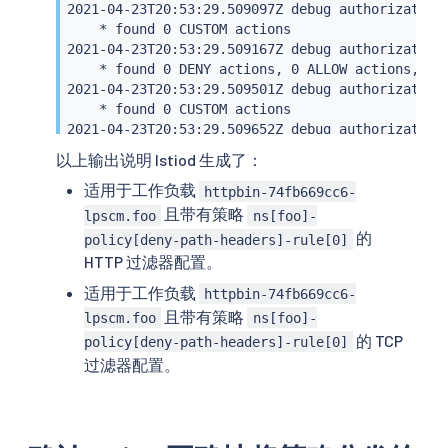
2021-04-23T20:53:29.509097Z debug authorization 
    * found 0 CUSTOM actions

2021-04-23T20:53:29.509167Z debug authorization 
    * found 0 DENY actions, 0 ALLOW actions, 0 A
2021-04-23T20:53:29.509501Z debug authorization 
    * found 0 CUSTOM actions

2021-04-23T20:53:29.509652Z debug authorization 
    * found 1 DENY actions, 0 ALLOW actions, 0 A
以上输出说明 Istiod 生成了：
    * generated config from rule ns[foo]-policy[
适用于工作负载
    * built 1 HTTP filters for DENY action

httpbin-74fb669cc6-
    * added 1 HTTP filters to filter chain 0

且带有策略
lpscm.foo
ns[foo]-
    * added 1 HTTP filters to filter chain 1

的
policy[deny-path-headers]-rule[0]
    * generated config from rule ns[foo]-policy[
HTTP 过滤器配置。
    * built 1 TCP filters for DENY action

    * added 1 TCP filters to filter chain 2

适用于工作负载
httpbin-74fb669cc6-
    * added 1 TCP filters to filter chain 3

且带有策略
lpscm.foo
ns[foo]-
    * added 1 TCP filters to filter chain 4

的 TCP
policy[deny-path-headers]-rule[0]
2021-04-23T20:53:29.510903Z info ads LDS: PUSH f
过滤器配置。
2021-04-23T20:53:29.511487Z info ads LDS: PUSH 