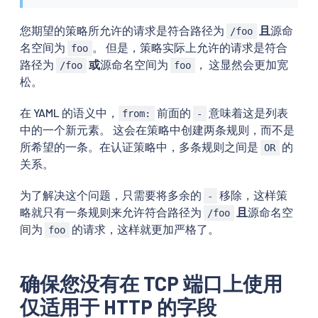
您期望的策略所允许的请求是符合路径为
且
源命
/foo
名空间为
。 但是，策略实际上允许的请求是符合
foo
路径为
或
源命名空间为
， 这显然会更加宽
/foo
foo
松。
在 YAML 的语义中，
前面的
意味着这是列表
from:
-
中的一个新元素。 这会在策略中创建两条规则，而不是
所希望的一条。在认证策略中，多条规则之间是
的
OR
关系。
为了解决这个问题，只需要将多余的
移除，这样策
-
略就只有一条规则来允许符合路径为
且
源命名空
/foo
间为
的请求，这样就更加严格了。
foo
确保您没有在 TCP 端口上使用
仅适用于 HTTP 的字段