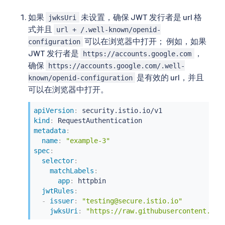
如果
未设置，确保 JWT 发行者是 url 格
jwksUri
式并且
url + /.well-known/openid-
可以在浏览器中打开； 例如，如果
configuration
JWT 发行者是
，
https://accounts.google.com
确保
https://accounts.google.com/.well-
是有效的 url，并且
known/openid-configuration
可以在浏览器中打开。
apiVersion
:
kind
:
metadata
:
name
:
"example-3"
spec
:
selector
:
matchLabels
:
app
:
 httpbin

jwtRules
:
-
issuer
:
"testing@secure.istio.io"
jwksUri
:
"https://raw.githubusercontent.com