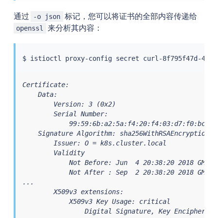
通过
标记，您可以将证书的全部内容传递给
-o json
来分析其内容：
openssl
$ 
istioctl
 proxy-config secret curl-8f795f47d-4s4t
Certificate:

    Data:

        Version: 3 (0x2)

        Serial Number:

            99:59:6b:a2:5a:f4:20:f4:03:d7:f0:bc:59:
    Signature Algorithm: sha256WithRSAEncryption

        Issuer: O = k8s.cluster.local

        Validity

            Not Before: Jun  4 20:38:20 2018 GMT

            Not After : Sep  2 20:38:20 2018 GMT

...

        X509v3 extensions:

            X509v3 Key Usage: critical

                Digital Signature, Key Encipherment