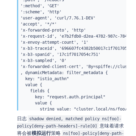
      value {

':method', 'GET'

        string_value: "cluster.local/ns/foo/sa/c
':scheme', 'http'

      }

'user-agent', 'curl/7.76.1-DEV'

    }

'accept', '*/*'

    fields {

'x-forwarded-proto', 'http'

      key: "source.user"

'x-request-id', 'e7b2fdb0-d2ea-4782-987c-7845939
      value {

'x-envoy-attempt-count', '1'

        string_value: "cluster.local/ns/foo/sa/c
'x-b3-traceid', '696607fc4382b50017c1f7017054c75
      }

'x-b3-spanid', '17c1f7017054c751'

    }

'x-b3-sampled', '0'

  }

'x-forwarded-client-cert', 'By=spiffe://cluster
}

, dynamicMetadata: filter_metadata {

  key: "istio_authn"

2021-04-23T20:43:18.552910Z debug envoy rbac enf
  value {

...
    fields {

      key: "request.auth.principal"

      value {

        string_value: "cluster.local/ns/foo/sa/c
      }

日志
shadow denied, matched policy ns[foo]-
    }

意味着请求
policy[deny-path-headers]-rule[0]
    fields {

将会被
模拟运行
策略
ns[foo]-policy[deny-path-
      key: "source.namespace"
