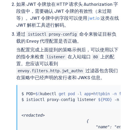
如果 JWT 令牌放在 HTTP 请求头 Authorization 字
段值中，需要确认 JWT 令牌的有效性（未过期
等）。JWT 令牌中的字段可以使用
jwt.io
这类在线
JWT 解析工具进行解码。
通过
命令来验证目标负
istioctl proxy-config
载的 Envoy 代理配置是否正确。
当配置完成上面提到的策略示例后，可以使用以下
的指令来检查
在入站端口
上的配
listener
80
置。您应该可以看到
过滤器包含我们
envoy.filters.http.jwt_authn
在策略中已经声明的发行者和 JWKS 信息。
$ POD
=
$(
kubectl
 get pod -l app
=
httpbin -n foo 
$ 
istioctl
 proxy-config listener 
${POD}
<redacted>

                            {

                                "name": "envoy.