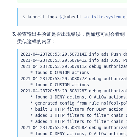
$ 
kubectl
 logs 
$(
kubectl
 -n istio-system get p
检查输出并验证是否出现错误，例如您可能会看到
类似这样的内容：
2021-04-23T20:53:29.507314Z info ads Push deboun
2021-04-23T20:53:29.507641Z info ads XDS: Pushi
2021-04-23T20:53:29.507911Z debug authorization 
    * found 0 CUSTOM actions

2021-04-23T20:53:29.508077Z debug authorization 
    * found 0 CUSTOM actions

2021-04-23T20:53:29.508128Z debug authorization 
    * found 1 DENY actions, 0 ALLOW actions, 0 A
    * generated config from rule ns[foo]-policy[
    * built 1 HTTP filters for DENY action

    * added 1 HTTP filters to filter chain 0

    * added 1 HTTP filters to filter chain 1

2021-04-23T20:53:29.508158Z debug authorization 
    * found 0 DENY actions, 0 ALLOW actions, 0 A