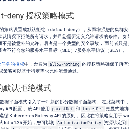
ult-deny 授权策略模式
o 的策略设置成默认拒绝（default-deny），从而增强您的集群安全性
默认情况下拒绝所有请求，并且您需要定义允许请求的条件。 如
而不是被意外的允许。后者是一个典型的安全事故， 而前者只是
者不符合您的服务水平目标（SLO）/服务水平协议（SLA）。
流量任务的授权
中，命名为
的授权策略确保了所有
allow-nothing
授权策略可以基于特定需求允许流量通过。
nt 的默认拒绝模式
bient 数据平面模式引入了一种新的拆分数据平面架构。 在此架构中，w
way API 配置， 该 API 使用
和
更显式地绑定
parentRef
targetRef
地遵循 Kubernetes Gateway API 的原则， 因此在将策略应用于
Istio 1.25 开始，您可以将
资源绑定到
AuthorizationPolicy