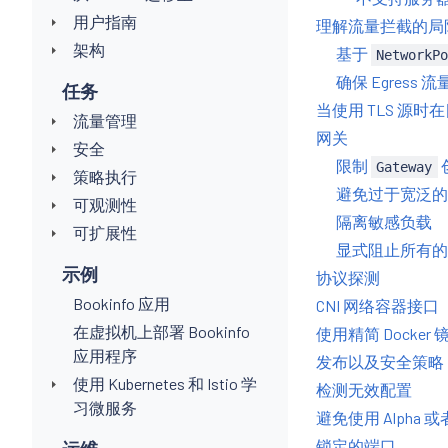
用户指南
理解流量拦截的局
架构
基于
NetworkP
确保 Egress 
任务
当使用 TLS 源时
流量管理
网关
安全
限制
Gateway
策略执行
避免过于宽泛
可观测性
隔离敏感负载
可扩展性
显式阻止所有的敏感
示例
协议探测
Bookinfo 应用
CNI 网络容器接口
在虚拟机上部署 Bookinfo
使用精简 Docker 
应用程序
发布以及安全策略
使用 Kubernetes 和 Istio 学
检测无效配置
习微服务
避免使用 Alpha
锁定的端口