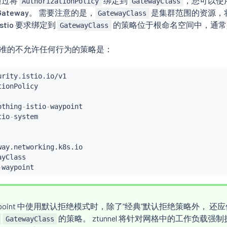
通过将
绑定到
，您可以使
AuthorizationPolicy
GatewayClass
Gateway。 需要注意的是，
是集群范围的资源，
GatewayClass
stio 要求绑定到
的策略位于根命名空间中，通
GatewayClass
t，标准的不允许任何行为的策略是：
othing
-
istio
-
waypoint

tio
-
way.networking.k8s.io

yClass

-
waypoint
ypoint 中使用默认拒绝模式时，除了“经典”默认拒绝策略外， 
的策略。 ztunnel 将针对网格中的工作负载强
GatewayClass