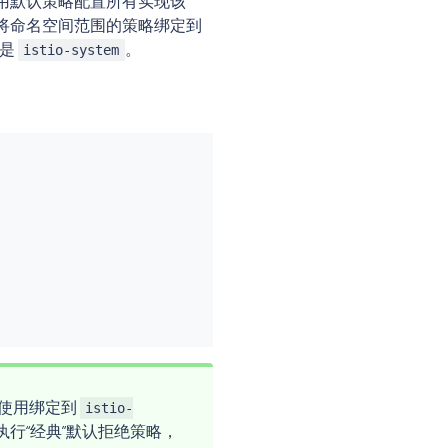
用默认策略配置所有实现该
将命名空间范围的策略绑定到
常是
。
istio-system
还应使用绑定到
istio-
制执行“经典”默认拒绝策略，