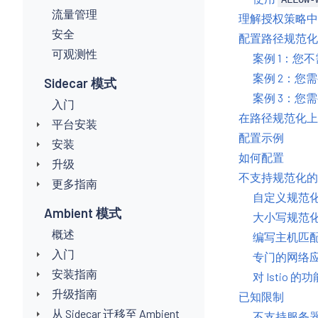
流量管理
理解授权策略中
安全
配置路径规范化
可观测性
案例 1：您
案例 2：您
Sidecar 模式
案例 3：您
入门
在路径规范化上
平台安装
配置示例
安装
如何配置
升级
不支持规范化的
更多指南
自定义规范
Ambient 模式
大小写规范
概述
编写主机匹
入门
专门的网络应
安装指南
对 Istio 
升级指南
已知限制
从 Sidecar 迁移至 Ambient
不支持服务器优