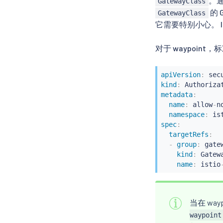
。
GatewayClass
的 
GatewayClass
它需要特别小心。 I
对于 waypoin
apiVersion
:
kind
:
metadata
:
name
:
 allow
-
n
namespace
:
 is
spec
:
targetRefs
:
-
group
:
 gate
kind
:
 Gatewa
name
:
 istio
当在 wa
waypoint