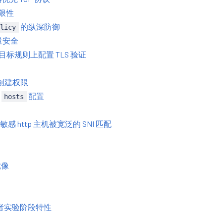
限性
的纵深防御
olicy
流量安全
在目标规则上配置 TLS 验证
创建权限
的
配置
hosts
 http 主机被宽泛的 SNI 匹配
镜像
 或者实验阶段特性