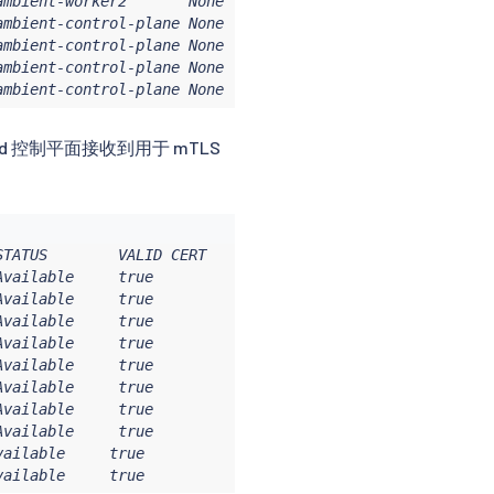
mbient-worker2       None     TCP

mbient-control-plane None     TCP

mbient-control-plane None     TCP

mbient-control-plane None     TCP

ambient-control-plane None     TCP
tiod 控制平面接收到用于 mTLS
TATUS        VALID CERT     SERIAL NUMBER               
vailable     true           c198d859ee51556d0eae13b331b0
vailable     true           bad086c516cce777645363cb8d73
vailable     true           64c3828993c7df6f85a601a16155
vailable     true           bad086c516cce777645363cb8d73
vailable     true           720479815bf6d81a05df8a64f384
vailable     true           bad086c516cce777645363cb8d73
vailable     true           285697fb2cf806852d3293298e30
vailable     true           bad086c516cce777645363cb8d73
ailable     true           fa33bbb783553a1704866842586e4
vailable     true           bad086c516cce777645363cb8d73