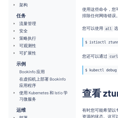
架构
使用这些命令，您可以
任务
排除任何网络错误
流量管理
您可以使用
选
all
安全
策略执行
$ 
istioctl
可观测性
可扩展性
您还可以通过
cur
示例
$ 
kubectl
 debug
Bookinfo 应用
在虚拟机上部署 Bookinfo
应用程序
查看 ztu
使用 Kubernetes 和 Istio 学
习微服务
运维
有时您可能希望以专门为 
资源的状态。这可以通过
部署