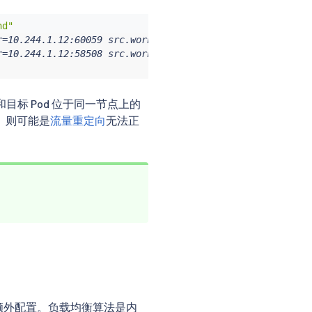
nd"
r=10.244.1.12:60059 src.workload="curl-7656cf8794-r7zb9"
r=10.244.1.12:58508 src.workload="curl-7656cf8794-r7zb9"
和目标 Pod 位于同一节点上的
， 则可能是
流量重定向
无法正
需额外配置。负载均衡算法是内