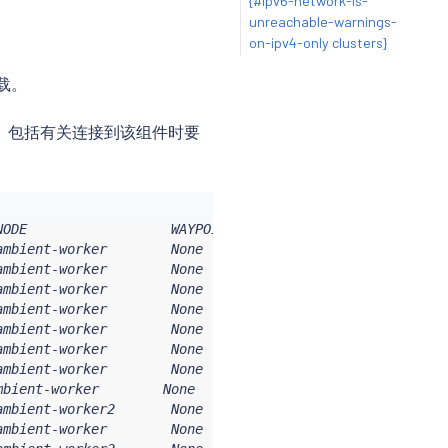
{#ipv6-network-is-
unreachable-warnings-
on-ipv4-only clusters}
负载。
件， 包括有关连接到该组件时要
ODE                  WAYPOINT PROTOCOL

mbient-worker        None     TCP

mbient-worker        None     HBONE

mbient-worker        None     HBONE

mbient-worker        None     HBONE

mbient-worker        None     HBONE

mbient-worker        None     HBONE

mbient-worker        None     HBONE

bient-worker        None     HBONE

mbient-worker2       None     TCP

mbient-worker        None     TCP
