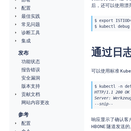
后，还可以使用漂亮
配置
最佳实践
$ 
export
 ISTIOD
常见问题
$ 
kubectl
 debug
诊断工具
集成
通过日志验
发布
功能状态
报告错误
可以使用标准 Kube
安全漏洞
版本支持
$ 
kubectl
 -n de
HTTP/1.1 200 OK

贡献文档
Server: Werkzeug
网站内容更改
--snip--
参考
响应显示了确认客户端
配置
HBONE 隧道发送的