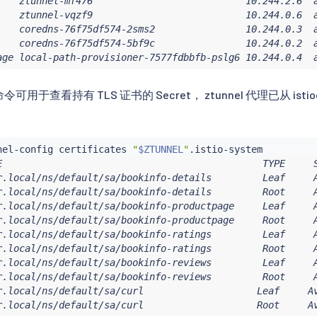
    ztunnel-mf476                           10.244.2.6  a
    ztunnel-vqzf9                           10.244.0.6  a
    coredns-76f75df574-2sms2                10.244.0.3  a
    coredns-76f75df574-5bf9c                10.244.0.2  a
age local-path-provisioner-7577fdbbfb-pslg6 10.244.0.4  
令可用于查看持有 TLS 证书的 Secret， ztunnel 代理已从 is
nel-config certificates 
"
$ZTUNNEL
"
E                                              TYPE     S
r.local/ns/default/sa/bookinfo-details         Leaf     A
r.local/ns/default/sa/bookinfo-details         Root     A
r.local/ns/default/sa/bookinfo-productpage     Leaf     A
r.local/ns/default/sa/bookinfo-productpage     Root     A
r.local/ns/default/sa/bookinfo-ratings         Leaf     A
r.local/ns/default/sa/bookinfo-ratings         Root     A
r.local/ns/default/sa/bookinfo-reviews         Leaf     A
r.local/ns/default/sa/bookinfo-reviews         Root     A
r.local/ns/default/sa/curl                    Leaf     Av
r.local/ns/default/sa/curl                    Root     A