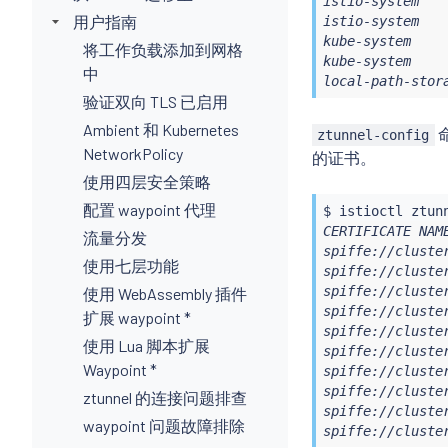
istio-system   
用户指南
istio-system   
kube-system    
将工作负载添加到网格
kube-system    
中
local-path-stor
验证双向 TLS 已启用
Ambient 和 Kubernetes
命
ztunnel-config
NetworkPolicy
的证书。
使用四层安全策略
配置 waypoint 代理
$ 
istioctl
 ztun
CERTIFICATE NAM
流量分发
spiffe://cluste
使用七层功能
spiffe://cluste
spiffe://cluste
使用 WebAssembly 插件
spiffe://cluste
扩展 waypoint *
spiffe://cluste
使用 Lua 脚本扩展
spiffe://cluste
Waypoint *
spiffe://cluste
spiffe://cluste
ztunnel 的连接问题排查
spiffe://cluste
waypoint 问题故障排除
spiffe://cluste