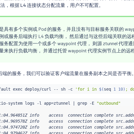
循算法，根据 L4 连接状态分配流量，用户不可配置。
具有多个实例或 Pod 的服务，并且没有与目标服务关联的 waypoint
或服务后端执行 L4 负载均衡， 然后通过与这些后端关联的远程 z
务配置为使用一个或多个 waypoint 代理， 则源 ztunnel 代理通过
来执行负载均衡， 并通过托管 waypoint 代理实例节点上的远程 z
后端的服务，我们可以验证客户端流量在服务副本之间是否平衡
fault 
exec
 deploy/curl -- sh -c 
'for i in 
$(
seq
 1 10
)
; d
tio-system logs -l app
=
ztunnel 
|
grep
 -E 
"outbound"
1:04.964851Z info    access  connection complete src.add
1:04.969578Z info    access  connection complete src.add
1:04.974720Z info    access  connection complete src.add
1:04.979462Z info    access  connection complete src.add