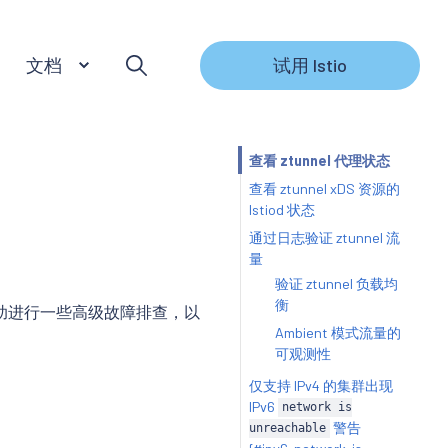
文档
试用 Istio
查看 ztunnel 代理状态
查看 ztunnel xDS 资源的
Istiod 状态
通过日志验证 ztunnel 流
量
验证 ztunnel 负载均
衡
以帮助进行一些高级故障排查，以
Ambient 模式流量的
可观测性
仅支持 IPv4 的集群出现
IPv6
network is
警告
unreachable