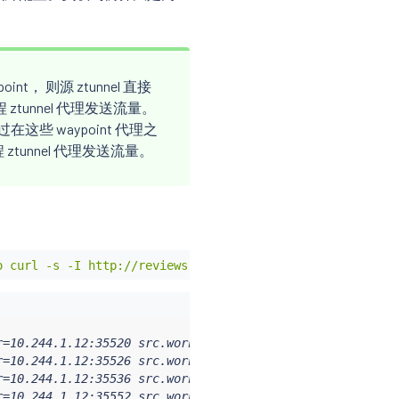
， 则源 ztunnel 直接
tunnel 代理发送流量。
在这些 waypoint 代理之
tunnel 代理发送流量。
。
o curl -s -I http://reviews:9080/; done'
r=10.244.1.12:35520 src.workload="curl-7656cf8794-r7zb9"
r=10.244.1.12:35526 src.workload="curl-7656cf8794-r7zb9"
r=10.244.1.12:35536 src.workload="curl-7656cf8794-r7zb9"
r=10.244.1.12:35552 src.workload="curl-7656cf8794-r7zb9"