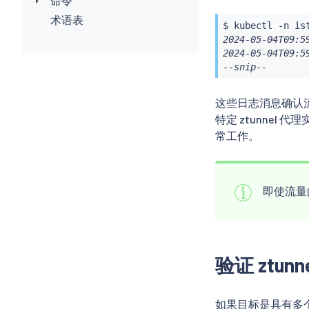
命令
术语表
$ 
kubectl
 -n is
2024-05-04T09:5
2024-05-04T09:5
--snip--
这些日志消息确认流量
特定 ztunne
常工作。
即使流量的
验证 ztun
如果目标是具有多个