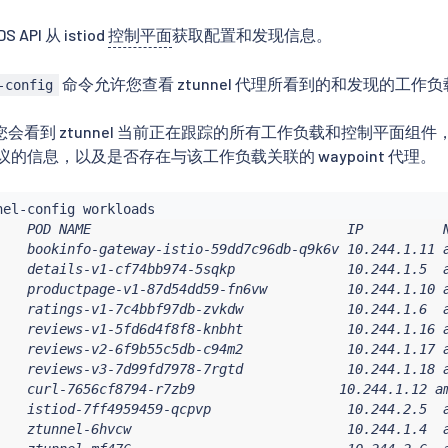
 API 从 istiod
控制平面
获取配置和发现信息。
命令允许您查看 ztunnel 代理所看到的和发现的工作
-config
会看到 ztunnel 当前正在跟踪的所有工作负载和控制平面组
协议的信息，以及是否存在与该工作负载关联的 waypoint 代理。
    POD NAME                                IP          N
    bookinfo-gateway-istio-59dd7c96db-q9k6v 10.244.1.11 a
    details-v1-cf74bb974-5sqkp              10.244.1.5  a
    productpage-v1-87d54dd59-fn6vw          10.244.1.10 a
    ratings-v1-7c4bbf97db-zvkdw             10.244.1.6  a
    reviews-v1-5fd6d4f8f8-knbht             10.244.1.16 a
    reviews-v2-6f9b55c5db-c94m2             10.244.1.17 a
    reviews-v3-7d99fd7978-7rgtd             10.244.1.18 a
    curl-7656cf8794-r7zb9                  10.244.1.12 am
    istiod-7ff4959459-qcpvp                 10.244.2.5  a
    ztunnel-6hvcw                           10.244.1.4  a