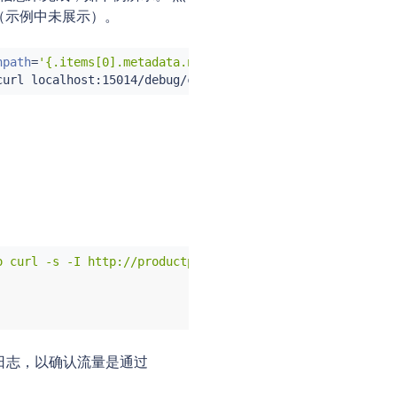
（示例中未展示）。
npath
=
'{.items[0].metadata.name}'
)
curl
 localhost:15014/debug/config_dump?proxyID
=
"
$ZTUNNEL
o curl -s -I http://productpage:9080/; done'
 的日志，以确认流量是通过