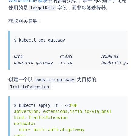
WebAssembly 模块
中的步骤类似， 唯一的区别在于此处
使用的是
字段，而非标签选择器。
targetRefs
获取网关名称：
$ 
kubectl
NAME               CLASS            ADDRESS       
bookinfo-gateway   istio            bookinfo-gatew
创建一个以
为目标的
bookinfo-gateway
：
TrafficExtension
$ 
kubectl
 apply -f - 
<<
EOF

apiVersion: extensions.istio.io/v1alpha1

kind: TrafficExtension

metadata:

  name: basic-auth-at-gateway

spec:
