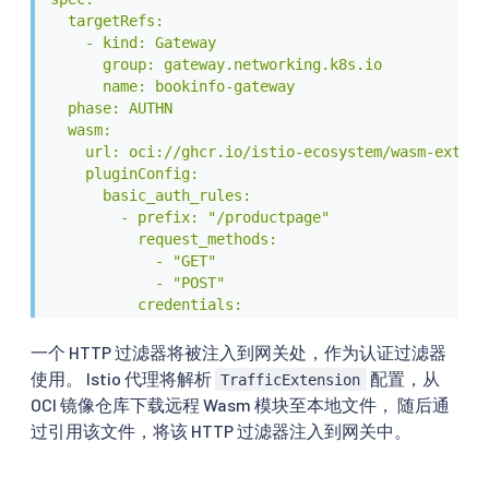
  targetRefs:

    - kind: Gateway

      group: gateway.networking.k8s.io

      name: bookinfo-gateway

  phase: AUTHN

  wasm:

    url: oci://ghcr.io/istio-ecosystem/wasm-extens
    pluginConfig:

      basic_auth_rules:

        - prefix: "/productpage"

          request_methods:

            - "GET"

            - "POST"

          credentials:

            - "ok:test"

            - "YWRtaW4zOmFkbWluMw=="

一个 HTTP 过滤器将被注入到网关处，作为认证过滤器
EOF
使用。 Istio 代理将解析
配置，从
TrafficExtension
OCI 镜像仓库下载远程 Wasm 模块至本地文件， 随后通
过引用该文件，将该 HTTP 过滤器注入到网关中。