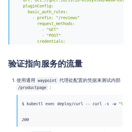
    pluginConfig:

      basic_auth_rules:

        - prefix: "/reviews"

          request_methods:

            - "GET"

            - "POST"

          credentials:

            - "ok:test"

            - "MXQtaW4zOmFkbWluMw=="

EOF
验证指向服务的流量
使用通用
代理处配置的凭据来测试内部
waypoint
：
/productpage
$ 
kubectl
exec
 deploy/curl -- 
curl
 -s -w 
"%{ht
200