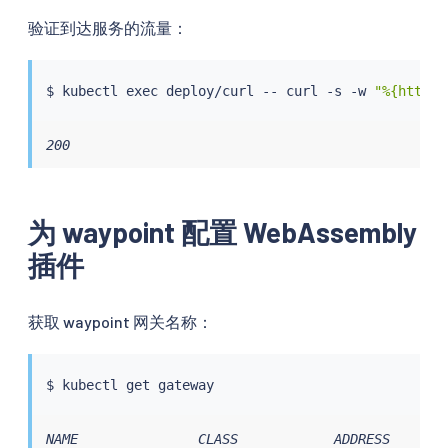
验证到达服务的流量：
$ 
kubectl
exec
 deploy/curl -- 
curl
 -s -w 
"%{http_c
200
为 waypoint 配置 WebAssembly
插件
获取 waypoint 网关名称：
$ 
kubectl
NAME               CLASS            ADDRESS       