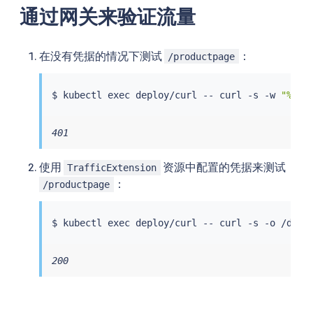
通过网关来验证流量
在没有凭据的情况下测试
：
/productpage
$ 
kubectl
exec
 deploy/curl -- 
curl
 -s -w 
"%{ht
401
使用
资源中配置的凭据来测试
TrafficExtension
：
/productpage
$ 
kubectl
exec
 deploy/curl -- 
curl
 -s -o /dev/
200