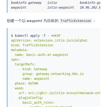
bookinfo-gateway   istio            bookinfo-gatew
waypoint           istio-waypoint   10.96.202.82  
创建一个以 waypoint 为目标的
：
TrafficExtension
$ 
kubectl
 apply -f - 
<<
EOF

apiVersion: extensions.istio.io/v1alpha1

kind: TrafficExtension

metadata:

  name: basic-auth-at-waypoint

spec:

  targetRefs:

    - kind: Gateway

      group: gateway.networking.k8s.io

      name: waypoint

  phase: AUTHN

  wasm:

    url: oci://ghcr.io/istio-ecosystem/wasm-extens
    pluginConfig:

      basic_auth_rules:
