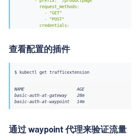
        - prefix: "/productpage"

          request_methods:

            - "GET"

            - "POST"

          credentials:

            - "ok:test"

            - "YWRtaW4zOmFkbWluMw=="

EOF
查看配置的插件
$ 
kubectl
NAME                     AGE

basic-auth-at-gateway    28m

basic-auth-at-waypoint   14m
通过 waypoint 代理来验证流量