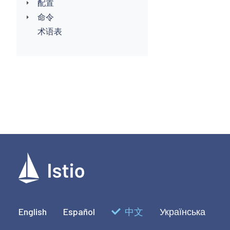
配置
命令
术语表
English
Español
中文
Українська