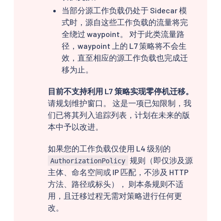
当部分源工作负载仍处于 Sidecar 模
式时，源自这些工作负载的流量将完
全绕过 waypoint。 对于此类流量路
径，waypoint 上的 L7 策略将不会生
效，直至相应的源工作负载也完成迁
移为止。
目前不支持利用 L7 策略实现零停机迁移。
请规划维护窗口。 这是一项已知限制，我
们已将其列入追踪列表，计划在未来的版
本中予以改进。
如果您的工作负载仅使用 L4 级别的
规则（即仅涉及源
AuthorizationPolicy
主体、命名空间或 IP 匹配，不涉及 HTTP
方法、路径或标头）， 则本条规则不适
用，且迁移过程无需对策略进行任何更
改。