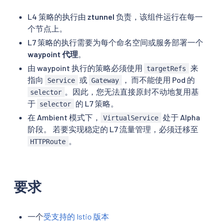
L4 策略的执行由
ztunnel
负责，该组件运行在每一
个节点上。
L7 策略的执行需要为每个命名空间或服务部署一个
waypoint 代理
。
由 waypoint 执行的策略必须使用
来
targetRefs
指向
或
， 而不能使用 Pod 的
Service
Gateway
。因此，您无法直接原封不动地复用基
selector
于
的 L7 策略。
selector
在 Ambient 模式下，
处于 Alpha
VirtualService
阶段。 若要实现稳定的 L7 流量管理，必须迁移至
。
HTTPRoute
要求
一个
受支持的 Istio 版本