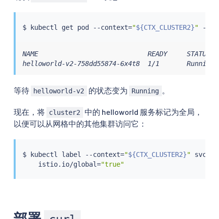
$ 
kubectl
 get pod --context
=
"
${CTX_CLUSTER2}
"
 -n s
NAME                            READY     STATUS   
helloworld-v2-758dd55874-6x4t8  1/1       Running 
等待
的状态变为
。
helloworld-v2
Running
现在，将
中的 helloworld 服务标记为全局，
cluster2
以便可以从网格中的其他集群访问它：
$ 
kubectl
 label --context
=
"
${CTX_CLUSTER2}
"
 svc he
    istio.io/global
=
"true"
部署