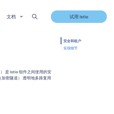
文档
试用 Istio
安全和租户
实现细节
络封装） 是 Istio 组件之间使用的安
连接（加密隧道） 透明地多路复用