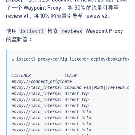
了一个 Waypoint Proxy， 将 90% 的流量引导至
review v1，将 10% 的流量引导至 review v2。
使用
检索
Waypoint Proxy
istioctl
reviews
的监听器：
$ 
istioctl
LISTENER              CHAIN                        
envoy://connect_originate                          
envoy://main_internal inbound-vip|9080||reviews.def
envoy://main_internal direct-tcp                   
envoy://main_internal direct-tcp                   
envoy://main_internal direct-tcp                   
envoy://main_internal direct-http                  
envoy://main_internal direct-http                  
envoy://main_internal direct-http                  
envoy://main_internal direct-http                  