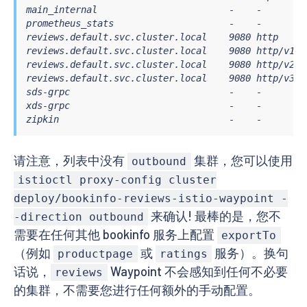
main_internal                        -    -       - 
prometheus_stats                     -    -       - 
reviews.default.svc.cluster.local    9080 http    in
reviews.default.svc.cluster.local    9080 http/v1 in
reviews.default.svc.cluster.local    9080 http/v2 in
reviews.default.svc.cluster.local    9080 http/v3 in
sds-grpc                             -    -       - 
xds-grpc                             -    -       - 
zipkin                               -    -       -
请注意，列表中没有
集群，您可以使用
outbound
istioctl proxy-config cluster
deploy/bookinfo-reviews-istio-waypoint -
来确认! 最棒的是，您不
-direction outbound
需要在任何其他 bookinfo 服务上配置
exportTo
（例如
或
服务）。换句
productpage
ratings
话说，
Waypoint 不会感知到任何不必要
reviews
的集群，不需要您进行任何额外的手动配置。