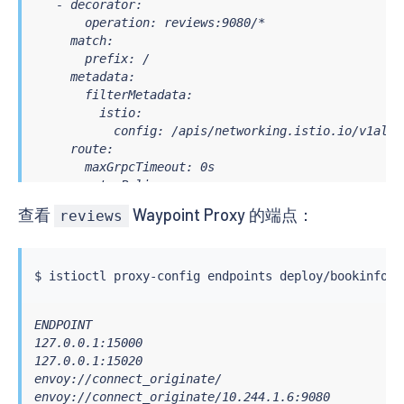
   - decorator:

       operation: reviews:9080/*

     match:

       prefix: /

     metadata:

       filterMetadata:

         istio:

           config: /apis/networking.istio.io/v1alph
     route:

       maxGrpcTimeout: 0s

       retryPolicy:

         hostSelectionRetryMaxAttempts: "5"

查看
Waypoint Proxy 的端点：
reviews
         numRetries: 2

         retriableStatusCodes:

         - 503

         retryHostPredicate:

$ 
istioctl
         - name: envoy.retry_host_predicates.previou
           typedConfig:

ENDPOINT                                           
             '@type': type.googleapis.com/envoy.ext
127.0.0.1:15000                                    
         retryOn: connect-failure,refused-stream,un
127.0.0.1:15020                                    
       timeout: 0s

envoy://connect_originate/                         
       weightedClusters:

envoy://connect_originate/10.244.1.6:9080          
         clusters:
