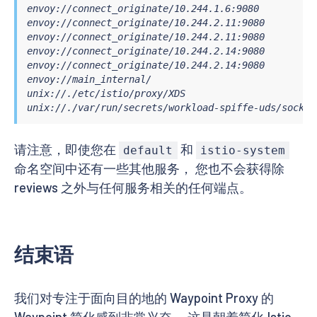
envoy://connect_originate/10.244.1.6:9080          
         - name: inbound-vip|9080|http/v1|reviews.d
envoy://connect_originate/10.244.2.11:9080         
           weight: 90

envoy://connect_originate/10.244.2.11:9080         
         - name: inbound-vip|9080|http/v2|reviews.d
envoy://connect_originate/10.244.2.14:9080         
           weight: 10
envoy://connect_originate/10.244.2.14:9080         
envoy://main_internal/                             
unix://./etc/istio/proxy/XDS                       
unix://./var/run/secrets/workload-spiffe-uds/socket
请注意，即使您在
和
default
istio-system
命名空间中还有一些其他服务， 您也不会获得除
reviews 之外与任何服务相关的任何端点。
结束语
我们对专注于面向目的地的 Waypoint Proxy 的