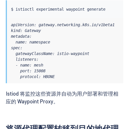
$ 
istioctl
apiVersion: gateway.networking.k8s.io/v1beta1

kind: Gateway

metadata:

  name: namespace

spec:

  gatewayClassName: istio-waypoint

  listeners:

  - name: mesh

    port: 15008

    protocol: HBONE
Istiod 将监控这些资源并自动为用户部署和管理相
应的 Waypoint Proxy。
将源代理配置转移到目的地代理