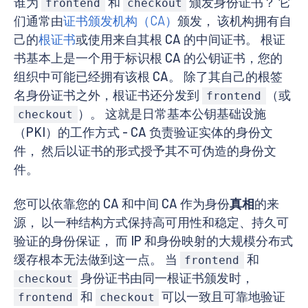
谁为
和
颁发身份证书？ 它
frontend
checkout
们通常由
证书颁发机构（CA）
颁发， 该机构拥有自
己的
根证书
或使用来自其根 CA 的中间证书。 根证
书基本上是一个用于标识根 CA 的公钥证书，您的
组织中可能已经拥有该根 CA。 除了其自己的根签
名身份证书之外，根证书还分发到
（或
frontend
）。 这就是日常基本公钥基础设施
checkout
（PKI）的工作方式 - CA 负责验证实体的身份文
件， 然后以证书的形式授予其不可伪造的身份文
件。
您可以依靠您的 CA 和中间 CA 作为身份
真相
的来
源， 以一种结构方式保持高可用性和稳定、持久可
验证的身份保证， 而 IP 和身份映射的大规模分布式
缓存根本无法做到这一点。 当
和
frontend
身份证书由同一根证书颁发时，
checkout
和
可以一致且可靠地验证
frontend
checkout