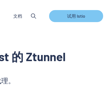
文档
试用 Istio
的 Ztunnel
点代理。