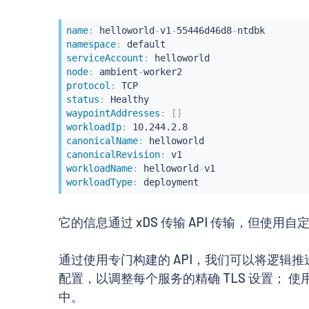
name
:
 helloworld
-
v1
-
55446d46d8
-
namespace
:
serviceAccount
:
node
:
 ambient
-
protocol
:
status
:
waypointAddresses
:
[
]
workloadIp
:
canonicalName
:
canonicalRevision
:
workloadName
:
 helloworld
-
workloadType
:
 deployment
它的信息通过 xDS 传输 API 传输，但使用
通过使用专门构建的 API，我们可以将逻辑推送到
配置，以调整每个服务的精确 TLS 设置； 使用
中。