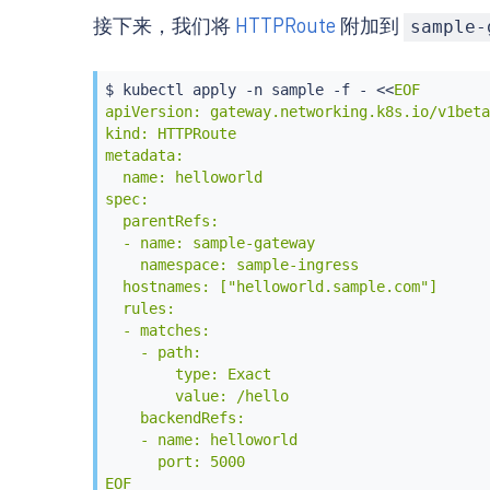
接下来，我们将
HTTPRoute
附加到
sample-
$ 
kubectl
 apply -n sample -f - 
<<
EOF

apiVersion: gateway.networking.k8s.io/v1beta1
kind: HTTPRoute

metadata:

  name: helloworld

spec:

  parentRefs:

  - name: sample-gateway

    namespace: sample-ingress

  hostnames: ["helloworld.sample.com"]

  rules:

  - matches:

    - path:

        type: Exact

        value: /hello

    backendRefs:

    - name: helloworld

      port: 5000

EOF