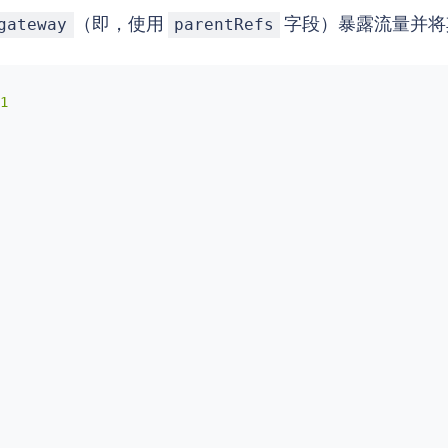
（即，使用
字段）暴露流量并将其路由
gateway
parentRefs

