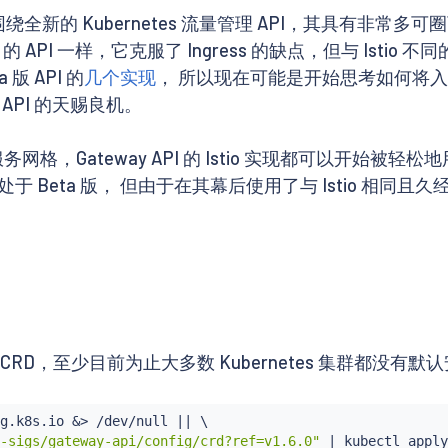
绕全新的 Kubernetes 流量管理 API，其具有非常多可圈
tio 的 API 一样，它克服了 Ingress 的缺点，但与 Is
 版 API 的
几个实现
， 所以现在可能是开始思考如何将入口流量配置从
way API 的天赐良机。
格，Gateway API 的 Istio 实现都可以开始被轻松地
现也处于 Beta 版， 但由于在其幕后使用了与 Istio 相同且
 CRD，至少目前为止大多数 Kubernetes 集群都没有默
g.k8s.io 
&
>
 /dev/null 
||
 \

-sigs/gateway-api/config/crd?ref=v1.6.0"
|
kubectl
 apply