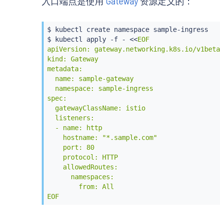
入口端点是使用
Gateway
资源定义的：
$ 
kubectl
 create namespace sample-ingress

$ 
kubectl
 apply -f - 
<<
EOF

apiVersion: gateway.networking.k8s.io/v1beta1
kind: Gateway

metadata:

  name: sample-gateway

  namespace: sample-ingress

spec:

  gatewayClassName: istio

  listeners:

  - name: http

    hostname: "*.sample.com"

    port: 80

    protocol: HTTP

    allowedRoutes:

      namespaces:

        from: All

EOF