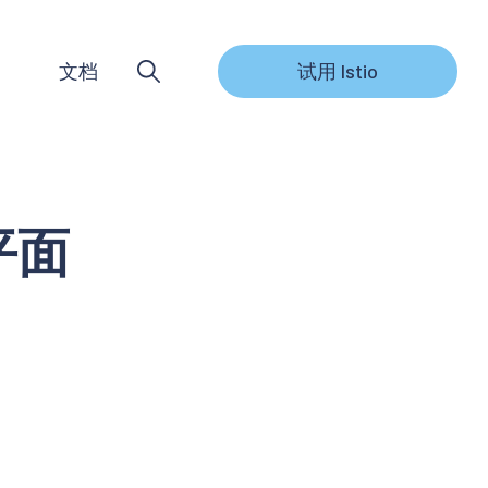
文档
试用 Istio
平面